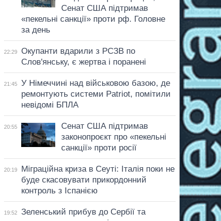
Сенат США підтримав
«пекельні санкції» проти рф. Головне
за день
Окупанти вдарили з РСЗВ по
22:29
Слов'янську, є жертва і поранені
У Німеччині над військовою базою, де
21:45
ремонтують системи Patriot, помітили
невідомі БПЛА
Сенат США підтримав
20:55
законопроєкт про «пекельні
санкції» проти росії
Міграційна криза в Сеуті: Італія поки не
20:19
буде скасовувати прикордонний
контроль з Іспанією
Зеленський прибув до Сербії та
19:52