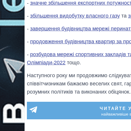
-
значне збільшення експортних потужнос
-
збільшення видобутку власного газу
та
з
-
завершення будівництва мережі перинат
-
продовження будівництва квартир за п
-
розбудова мережі спортивних закладів та
Олімпіади-2022
тощо.
Наступного року ми продовжимо слідкувати
співвітчизникам бажаємо веселих свят, гар
розумних політиків та виконаних обіцянок
ЧИТАЙТЕ 
найважливіше в