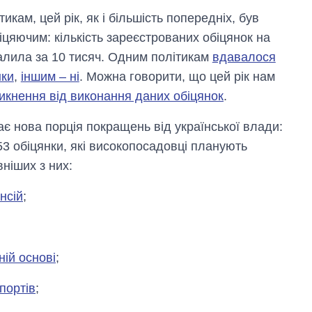
кам, цей рік, як і більшість попередніх, був
іцяючим: кількість зареєстрованих обіцянок на
алила за 10 тисяч. Одним політикам
вдавалося
нки
,
іншим – ні
. Можна говорити, що цей рік нам
икнення від виконання даних обіцянок
.
ає нова порція покращень від української влади:
53 обіцянки, які високопосадовці планують
ніших з них:
нсій
;
ній основі
;
портів
;