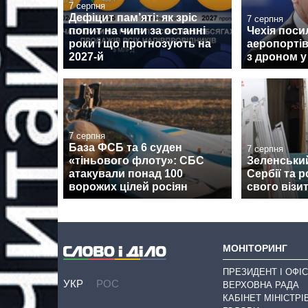
7 серпня
Дефіцит пам’яті: як зріс
7 серпня
попит на чипи за останні
Чехія поси
роки і що прогнозують на
аеропортів
2027-й
з дроном у
7 серпня
База ФСБ та 6 суден
7 серпня
«тіньового флоту»: СБС
Зеленськи
атакували понад 100
Сербії та 
ворожих цілей росіян
свого візи
МОНІТОРИНГ
ПРЕЗИДЕНТ І ОФІС
УКР
РОС
ВЕРХОВНА РАДА
КАБІНЕТ МІНІСТРІ