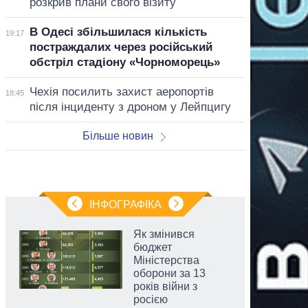
розкрив плани свого візиту
В Одесі збільшилася кількість
19:17
постраждалих через російський
обстріл стадіону «Чорноморець»
Чехія посилить захист аеропортів
18:45
після інциденту з дроном у Лейпцигу
Більше новин
ІНФОГРАФІКА
Як змінився
бюджет
Міністерства
оборони за 13
років війни з
росією