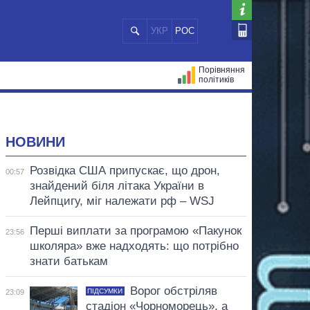
УКР
РОС
Порівняння
політиків
ЦІЙ
МЕРИ МІСТ
ВСІ ПЕРСОНИ
НОВИНИ
Розвідка США припускає, що дрон,
00:57
знайдений біля літака України в
Лейпцигу, міг належати рф – WSJ
Перші виплати за програмою «Пакунок
23:56
школяра» вже надходять: що потрібно
знати батькам
Ворог обстріляв
ПІДСУМКИ
23:09
стадіон «Чорноморець», а