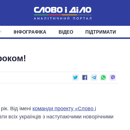
ІНФОГРАФІКА
ВІДЕО
ПІДТРИМАТИ
ІС
СТРІЧКА
ВЕРХОВНА РАДА
ПОДІЇ
СТАТТІ
КАБІНЕТ МІНІСТРІВ
ДУМКИ
ОГЛЯДИ
ГОЛОВИ ОБЛАДМІНІСТРА
ДАЙДЖЕСТИ
роком!
ПОЛІТИКА
ДЕПУТАТИ
ЕКОНОМІКА
КОМІТЕТИ
СУСПІЛЬСТВО
ФРАКЦІЇ
ОКРУГИ
СВІТ
рік. Від імені
команди проекту «Слово і
ти всіх українців з наступаючими новорічними