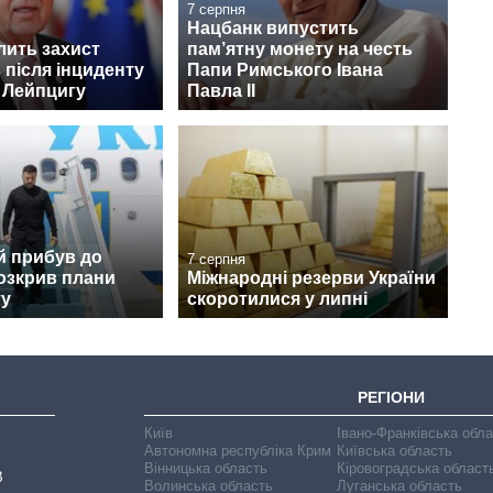
7 серпня
Нацбанк випустить
лить захист
пам’ятну монету на честь
 після інциденту
Папи Римського Івана
 Лейпцигу
Павла II
й прибув до
7 серпня
розкрив плани
Міжнародні резерви України
ту
скоротилися у липні
РЕГІОНИ
Київ
Івано-Франківська обл
Автономна республіка Крим
Київська область
Вінницька область
Кіровоградська област
В
Волинська область
Луганська область