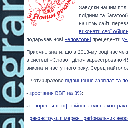
Завдяки нашим політи
плідним та багатооб
нашому сайті перев
виконати свої обіця
подарував нові
неповторні
прецеденти
ун
Приємно знати, що в 2013-му році нас чек
в системі «Слово і діло» зареєстровано 4
виконати наступного року. Серед найголов
- чотириразове
підвищення зарплат та пе
-
зростання ВВП на 3%
;
-
створення професійної армії на контракт
-
реконструкція мережі регіональних аеро