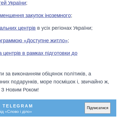
тей України
;
меншення закупок іноземного
;
альних центрів
в усіх регіонах України;
рограммою «Доступне житло»
;
 центрів в рамках підготовки до
 за виконанням обіцянок політиків, а
них подарунків, море посмішок і, звичайно ж,
. З Новим Роком!
Як за 10 років
змінилася кількість
У TELEGRAM
вступників на
Підписатися
ід «Слово і діло»
бакалаврат,
магістратуру та
аспірантуру