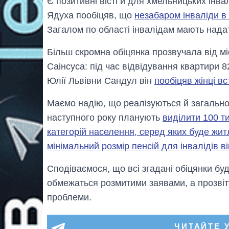
Є позитивні вісті й для хмельницьких інва
Ядуха пообіцяв, що
незабаром інваліди 
Загалом по області інвалідам мають нада
Більш скромна обіцянка прозвучала від м
Саінсуса: під час відвідування квартири 82
Юлії Львівни Сандул він
пообіцяв жінці вс
Маємо надію, що реалізуються й загальнод
наступного року планують
виділити 100 т
категорій населення, серед яких буде жит
мінімальний розмір пенсій для інвалідів ві
Сподіваємося, що всі згадані обіцянки буд
обмежаться розмитими заявами, а прозвіт
проблеми.
ЧИТАЙТЕ 