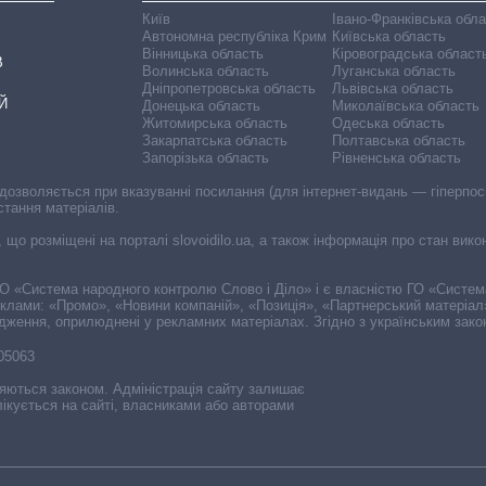
Київ
Івано-Франківська обл
Автономна республіка Крим
Київська область
Вінницька область
Кіровоградська област
В
Волинська область
Луганська область
Дніпропетровська область
Львівська область
Й
Донецька область
Миколаївська область
Житомирська область
Одеська область
Закарпатська область
Полтавська область
Запорізька область
Рівненська область
 дозволяється при вказуванні посилання (для інтернет-видань — гіперпоси
стання матеріалів.
, що розміщені на порталі slovoidilo.ua, а також інформація про стан вик
і ГО «Система народного контролю Слово і Діло» і є власністю ГО «Систе
еклами: «Промо», «Новини компаній», «Позиція», «Партнерський матеріал
судження, оприлюднені у рекламних матеріалах. Згідно з українським зак
-05063
няються законом. Адміністрація сайту залишає
ікується на сайті, власниками або авторами