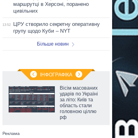
маршрутці в Херсоні, поранено
цивільних
ЦРУ створило секретну оперативну
13:52
групу щодо Куби – NYT
Більше новин
ІНФОГРАФІКА
Вісім масованих
ударів по Україні
за літо: Київ та
область стали
головною ціллю
рф