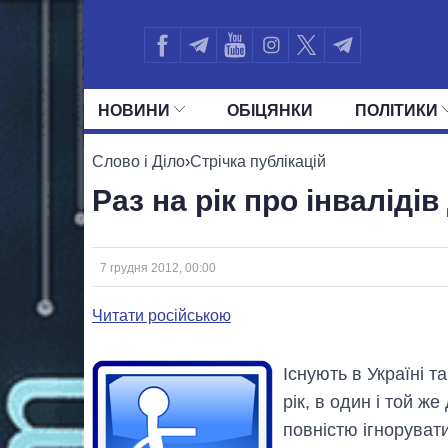
НОВИНИ
ОБIЦЯНКИ
ПОЛIТИКИ
УСІ ПОЛІТИКИ
ПРЕЗИДЕНТ І ОФ
Слово і Діло
›
Стрічка публікацій
Раз на рік про інваліді
7 грудня 2012, 00:00
Читати російською
Існують в Україні т
рік, в один і той же
повністю ігнорувати