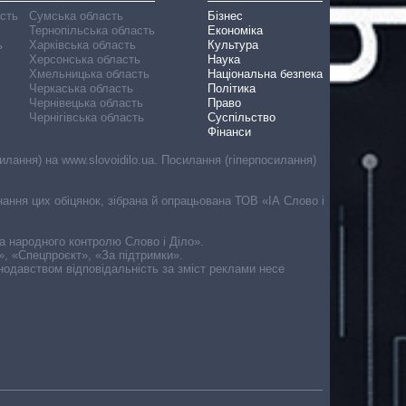
асть
Сумська область
Бізнес
Тернопільська область
Економіка
ь
Харківська область
Культура
Херсонська область
Наука
Хмельницька область
Національна безпека
Черкаська область
Політика
Чернівецька область
Право
Чернігівська область
Суспільство
Фінанси
лання) на www.slovoidilo.ua. Посилання (гіперпосилання)
онання цих обіцянок, зібрана й опрацьована ТОВ «ІА Слово і
ма народного контролю Слово і Діло».
», «Спецпроєкт», «За підтримки».
онодавством відповідальність за зміст реклами несе