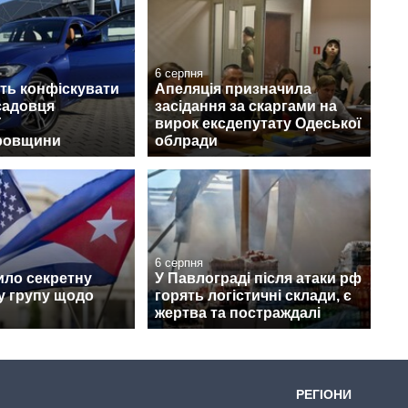
6 серпня
ть конфіскувати
Апеляція призначила
садовця
засідання за скаргами на
ї
вирок ексдепутату Одеської
ровщини
облради
6 серпня
ило секретну
У Павлограді після атаки рф
у групу щодо
горять логістичні склади, є
жертва та постраждалі
РЕГІОНИ