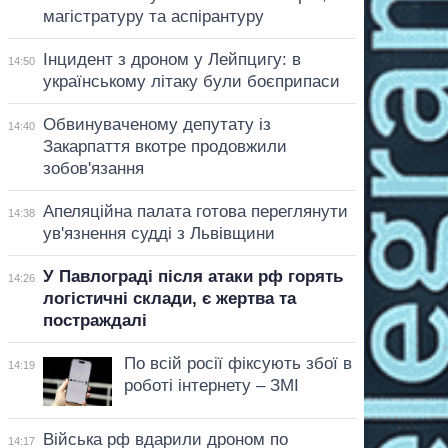
магістратуру та аспірантуру
Інцидент з дроном у Лейпцигу: в
14:50
українському літаку були боєприпаси
Обвинуваченому депутату із
14:40
Закарпаття вкотре продовжили
зобов'язання
Апеляційна палата готова переглянути
14:38
ув'язнення судді з Львівщини
У Павлограді після атаки рф горять
14:26
логістичні склади, є жертва та
постраждалі
По всій росії фіксують збої в
14:19
роботі інтернету – ЗМІ
Війська рф вдарили дроном по
14:17