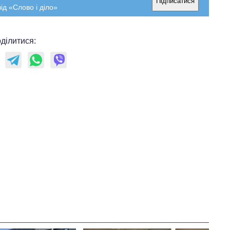
Підписатися
ід «Слово і діло»
ділитися: