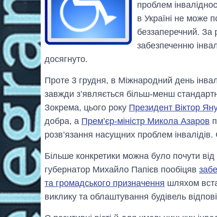
проблем інвалідно
в Україні не може 
беззаперечний. За 
забезпеченню інвал
досягнуто.
Проте 3 грудня, в Міжнародний день інвал
завжди з’являється більш-менш стандартн
Зокрема, цього року
Президент Віктор Ян
добра, а
Прем’єр-міністр Микола Азаров
п
розв’язання насущних проблем інвалідів. С
Більше конкретики можна було почути від 
губернатор Михайло Папієв пообіцяв
забе
та громадського призначення
шляхом вста
виклику та облаштування будівель відпові