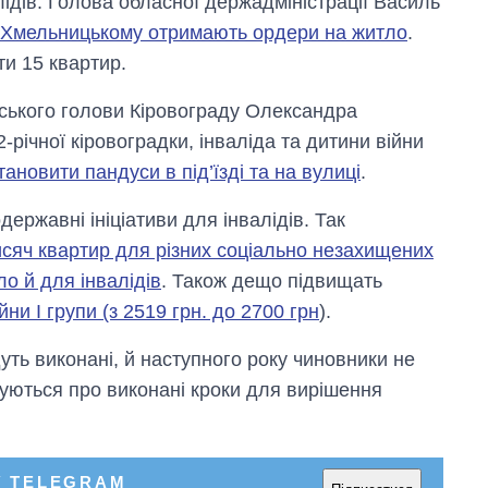
лідів. Голова обласної держадміністрації Василь
в Хмельницькому отримають ордери на житло
.
ти 15 квартир.
іського голови Кіровограду Олександра
-річної кіровоградки, інваліда та дитини війни
тановити пандуси в під’їзді та на вулиці
.
ержавні ініціативи для інвалідів. Так
исяч квартир для різних соціально незахищених
ло й для інвалідів
. Також дещо підвищать
йни I групи (з 2519 грн. до 2700 грн
).
Як зросли тарифи
на холодну воду у
містах України на
уть виконані, й наступного року чиновники не
початок серпня
уються про виконані кроки для вирішення
У TELEGRAM