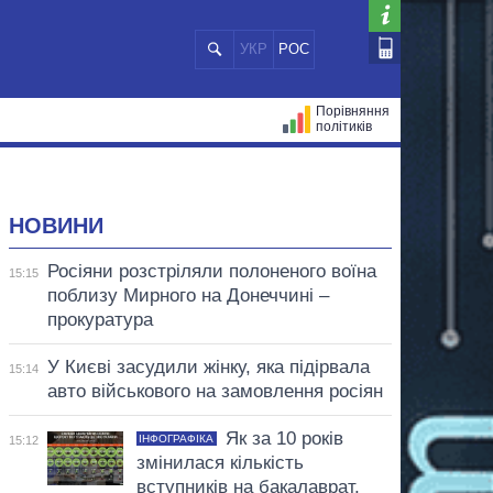
УКР
РОС
Порівняння
політиків
ЦІЙ
МЕРИ МІСТ
ВСІ ПЕРСОНИ
НОВИНИ
Росіяни розстріляли полоненого воїна
15:15
поблизу Мирного на Донеччині –
прокуратура
У Києві засудили жінку, яка підірвала
15:14
авто військового на замовлення росіян
Як за 10 років
ІНФОГРАФІКА
15:12
змінилася кількість
вступників на бакалаврат,