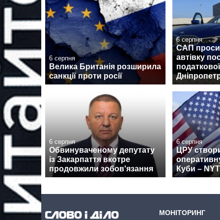
6 серпня
САП проси
автівку по
6 серпня
Велика Британія розширила
податково
санкції проти росії
Дніпропет
6 серпня
6 серпня
Обвинуваченому депутату
ЦРУ створ
із Закарпаття вкотре
оперативн
продовжили зобов'язання
Куби – NYT
МОНІТОРИНГ