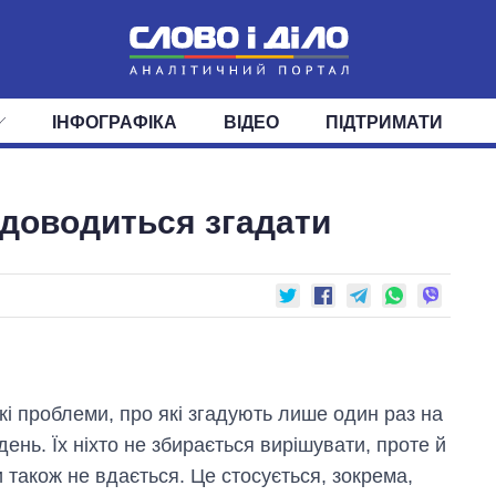
ІНФОГРАФІКА
ВІДЕО
ПІДТРИМАТИ
ІС
СТРІЧКА
ВЕРХОВНА РАДА
ПОДІЇ
СТАТТІ
КАБІНЕТ МІНІСТРІВ
ДУМКИ
ОГЛЯДИ
ГОЛОВИ ОБЛАДМІНІСТРА
ДАЙДЖЕСТИ
в доводиться згадати
ПОЛІТИКА
ДЕПУТАТИ
ЕКОНОМІКА
КОМІТЕТИ
СУСПІЛЬСТВО
ФРАКЦІЇ
ОКРУГИ
СВІТ
акі проблеми, про які згадують лише один раз на
 день. Їх ніхто не збирається вирішувати, проте й
 також не вдається. Це стосується, зокрема,