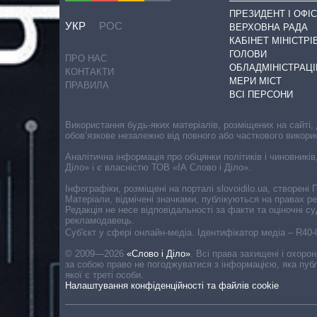
ПРЕЗИДЕНТ І ОФІС
УКР
РОС
ВЕРХОВНА РАДА
КАБІНЕТ МІНІСТРІ
ГОЛОВИ
ПРО НАС
ОБЛАДМІНІСТРАЦІ
КОНТАКТИ
МЕРИ МІСТ
ПРАВИЛА
ВСІ ПЕРСОНИ
Використання будь-яких матеріалів, розміщених на сайті,
обов’язкове незалежно від повного або часткового викори
Аналітична інформація про обіцянки політиків і чиновників
Діло» і є власністю ТОВ «ІА Слово і Діло».
Інфографіки, розміщені на порталі slovoidilo.ua, створен
Матеріали, відмічені значками, публікуються на правах р
Редакція не несе відповідальності за факти та оціночні 
рекламодавець.
Cуб'єкт у сфері онлайн-медіа. Ідентифікатор медіа – R40
© 2009—2026
«Слово і Діло»
.
Всі права захищені і охоро
за собою право не погоджуватися з інформацією, яка публ
якої є треті особи.
Налаштування конфіденційності та файлів cookie