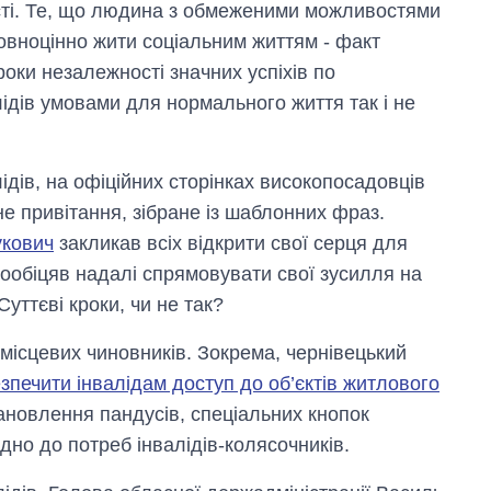
сті. Те, що людина з обмеженими можливостями
повноцінно жити соціальним життям - факт
роки незалежності значних успіхів по
ідів умовами для нормального життя так і не
ідів, на офіційних сторінках високопосадовців
е привітання, зібране із шаблонних фраз.
укович
закликав всіх відкрити свої серця для
ообіцяв надалі спрямовувати свої зусилля на
уттєві кроки, чи не так?
місцевих чиновників. Зокрема, чернівецький
зпечити інвалідам доступ до об’єктів житлового
новлення пандусів, спеціальних кнопок
дно до потреб інвалідів-колясочників.