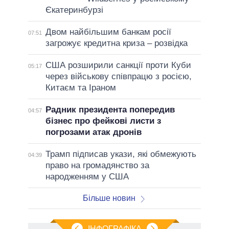
Єкатеринбурзі
Двом найбільшим банкам росії
07:51
загрожує кредитна криза – розвідка
США розширили санкції проти Куби
05:17
через військову співпрацю з росією,
Китаєм та Іраном
Радник президента попередив
04:57
бізнес про фейкові листи з
погрозами атак дронів
Трамп підписав укази, які обмежують
04:39
право на громадянство за
народженням у США
Більше новин
ІНФОГРАФІКА