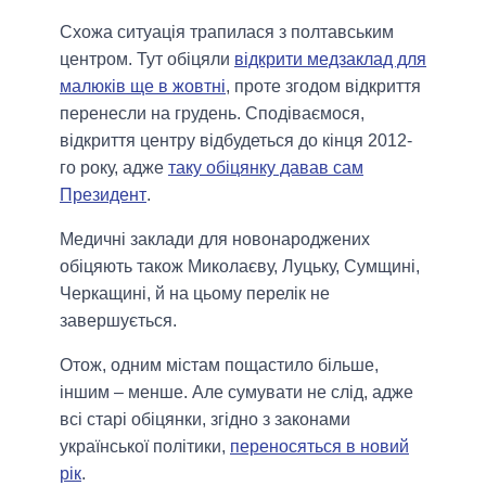
Схожа ситуація трапилася з полтавським
центром. Тут обіцяли
відкрити медзаклад для
малюків ще в жовтні
, проте згодом відкриття
перенесли на грудень. Сподіваємося,
відкриття центру відбудеться до кінця 2012-
го року, адже
таку обіцянку давав сам
Президент
.
Медичні заклади для новонароджених
обіцяють також Миколаєву, Луцьку, Сумщині,
Черкащині, й на цьому перелік не
завершується.
Отож, одним містам пощастило більше,
іншим – менше. Але сумувати не слід, адже
всі старі обіцянки, згідно з законами
української політики,
переносяться в новий
рік
.