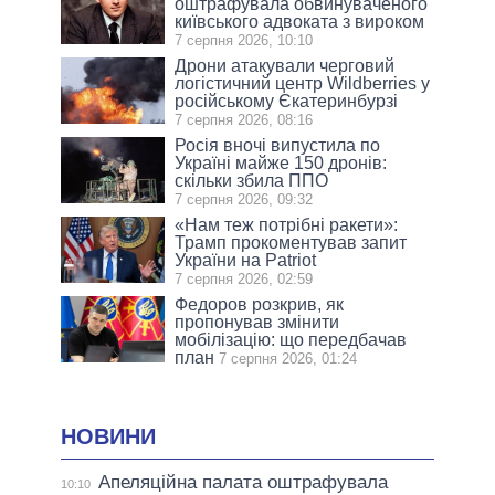
оштрафувала обвинуваченого
київського адвоката з вироком
7 серпня 2026, 10:10
Дрони атакували черговий
логістичний центр Wildberries у
російському Єкатеринбурзі
7 серпня 2026, 08:16
Росія вночі випустила по
Україні майже 150 дронів:
скільки збила ППО
7 серпня 2026, 09:32
«Нам теж потрібні ракети»:
Трамп прокоментував запит
України на Patriot
7 серпня 2026, 02:59
Федоров розкрив, як
пропонував змінити
мобілізацію: що передбачав
план
7 серпня 2026, 01:24
НОВИНИ
Апеляційна палата оштрафувала
10:10