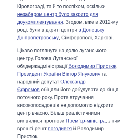
Кіровограді, та й то поспіхом, оскільки
незабаром центр було закрито для
доукомплектування
. Згодом, вже в 2012-му
році, були відкриті центри
в Донецьку
,
Дніпропетровську
, Сімферополі, Харкові.
Цікаво поглянути на долю луганського
центру. Голова Луганської
облдержадміністрації
Володимир Пристюк
,
Президент України Віктор Янукович
та
народний депутат
Олександр
Єфремов
обіцяли його добудувати до кінця
поточного року. Проте втручання
високопосадовців не допомогло відкрити
центр вчасно. Більш реалістичними
виявилися прогнози
Прем’єр-міністра
, з ним
врешті-решт
погодився
й Володимир
Пристюк.