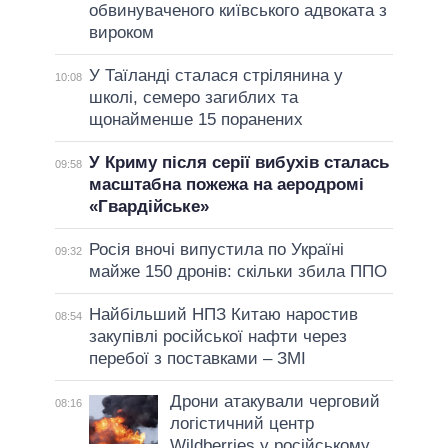
обвинуваченого київського адвоката з
вироком
У Таїланді сталася стрілянина у
10:08
школі, семеро загиблих та
щонайменше 15 поранених
У Криму після серії вибухів сталась
09:58
масштабна пожежа на аеродромі
«Гвардійське»
Росія вночі випустила по Україні
09:32
майже 150 дронів: скільки збила ППО
Найбільший НПЗ Китаю наростив
08:54
закупівлі російської нафти через
перебої з поставками – ЗМІ
Дрони атакували черговий
08:16
логістичний центр
Wildberries у російському