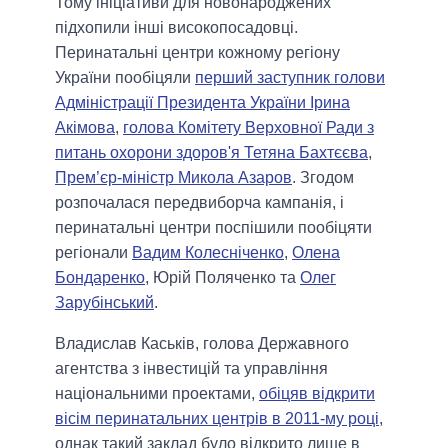
Тому ініціативи для новонароджених
підхопили інші високопосадовці.
Перинатальні центри кожному регіону
України пообіцяли
перший заступник голови
Адміністрації Президента України Ірина
Акімова
,
голова Комітету Верховної Ради з
питань охорони здоров'я Тетяна Бахтєєва
,
Прем’єр-міністр Микола Азаров
. Згодом
розпочалася передвиборча кампанія, і
перинатальні центри поспішили пообіцяти
регіонали
Вадим Колесніченко
,
Олена
Бондаренко
, Юрій Поляченко та
Олег
Зарубінський
.
Владислав Каськів, голова Державного
агентства з інвестицій та управління
національними проектами,
обіцяв відкрити
вісім перинатальних центрів в 2011-му році
,
однак такий заклад було відкрито лише в