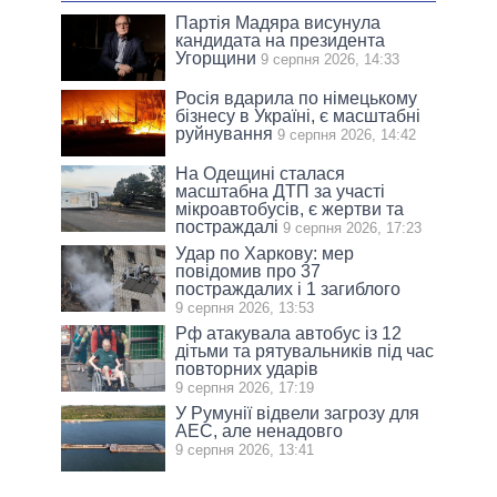
Партія Мадяра висунула
кандидата на президента
Угорщини
9 серпня 2026, 14:33
Росія вдарила по німецькому
бізнесу в Україні, є масштабні
руйнування
9 серпня 2026, 14:42
На Одещині сталася
масштабна ДТП за участі
мікроавтобусів, є жертви та
постраждалі
9 серпня 2026, 17:23
Удар по Харкову: мер
повідомив про 37
постраждалих і 1 загиблого
9 серпня 2026, 13:53
Рф атакувала автобус із 12
дітьми та рятувальників під час
повторних ударів
9 серпня 2026, 17:19
У Румунії відвели загрозу для
АЕС, але ненадовго
9 серпня 2026, 13:41