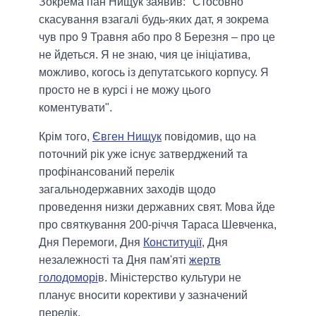
Зокрема пан Нищук заявив: "Стосовно
скасування взагалі будь-яких дат, я зокрема
чув про 9 Травня або про 8 Березня – про це
не йдеться. Я не знаю, чия це ініціатива,
можливо, когось із депутатського корпусу. Я
просто не в курсі і не можу цього
коментувати".
Крім того,
Євген Нищук
повідомив, що на
поточний рік уже існує затверджений та
профінансований перелік
загальнодержавних заходів щодо
проведення низки державних свят. Мова йде
про святкування 200-річчя Тараса Шевченка,
Дня Перемоги, Дня
Конституції
, Дня
незалежності та Дня пам'яті
жертв
голодоморі
в
. Міністерство культури не
планує вносити корективи у зазначений
перелік.