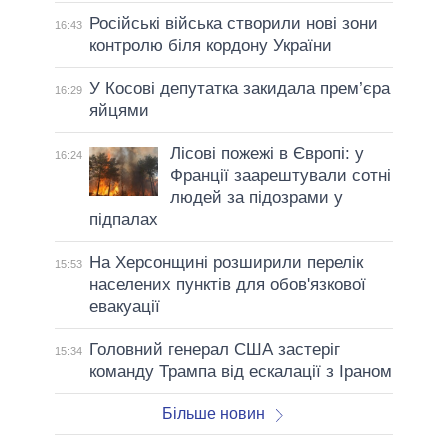
Російські війська створили нові зони
16:43
контролю біля кордону України
У Косові депутатка закидала прем’єра
16:29
яйцями
Лісові пожежі в Європі: у
16:24
Франції заарештували сотні
людей за підозрами у
підпалах
На Херсонщині розширили перелік
15:53
населених пунктів для обов'язкової
евакуації
Головний генерал США застеріг
15:34
команду Трампа від ескалації з Іраном
Більше новин