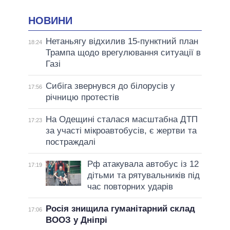
НОВИНИ
Нетаньягу відхилив 15-пунктний план
18:24
Трампа щодо врегулювання ситуації в
Газі
Сибіга звернувся до білорусів у
17:56
річницю протестів
На Одещині сталася масштабна ДТП
17:23
за участі мікроавтобусів, є жертви та
постраждалі
Рф атакувала автобус із 12
17:19
дітьми та рятувальників під
час повторних ударів
Росія знищила гуманітарний склад
17:06
ВООЗ у Дніпрі