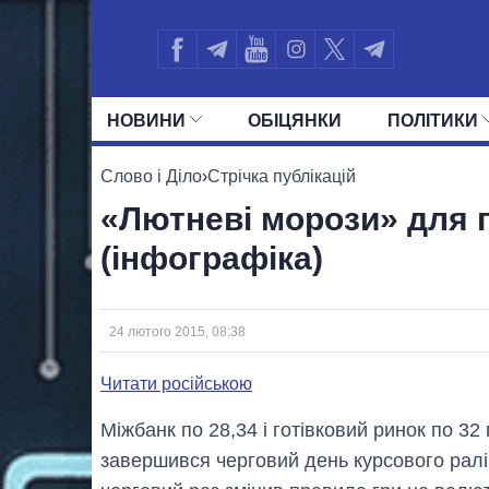
НОВИНИ
ОБIЦЯНКИ
ПОЛIТИКИ
УСІ ПОЛІТИКИ
ПРЕЗИДЕНТ І ОФ
Слово і Діло
›
Стрічка публікацій
«Лютневі морози» для г
(інфографіка)
24 лютого 2015, 08:38
Читати російською
Міжбанк по 28,34 і готівковий ринок по 32
завершився черговий день курсового ралі,