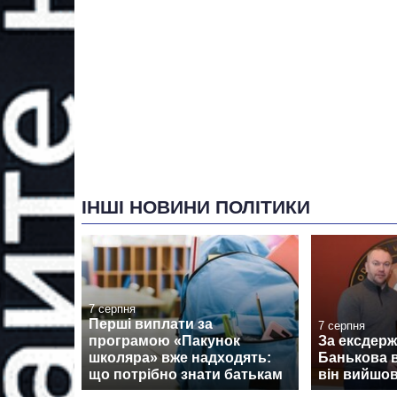
ІНШІ НОВИНИ ПОЛІТИКИ
7 серпня
Перші виплати за
7 серпня
програмою «Пакунок
За ексдер
школяра» вже надходять:
Банькова в
що потрібно знати батькам
він вийшов