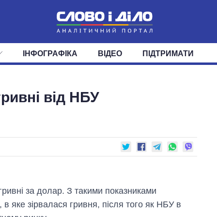
ІНФОГРАФІКА
ВІДЕО
ПІДТРИМАТИ
ІС
СТРІЧКА
ВЕРХОВНА РАДА
ПОДІЇ
СТАТТІ
КАБІНЕТ МІНІСТРІВ
ДУМКИ
ОГЛЯДИ
ГОЛОВИ ОБЛАДМІНІСТРА
ДАЙДЖЕСТИ
ривні від НБУ
ПОЛІТИКА
ДЕПУТАТИ
ЕКОНОМІКА
КОМІТЕТИ
СУСПІЛЬСТВО
ФРАКЦІЇ
ОКРУГИ
СВІТ
 гривні за долар. З такими показниками
 в яке зірвалася гривня, після того як НБУ в