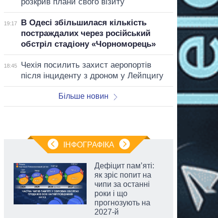
розкрив плани свого візиту
В Одесі збільшилася кількість
19:17
постраждалих через російський
обстріл стадіону «Чорноморець»
Чехія посилить захист аеропортів
18:45
після інциденту з дроном у Лейпцигу
Більше новин
ІНФОГРАФІКА
Дефіцит пам’яті:
як зріс попит на
чипи за останні
роки і що
прогнозують на
2027-й