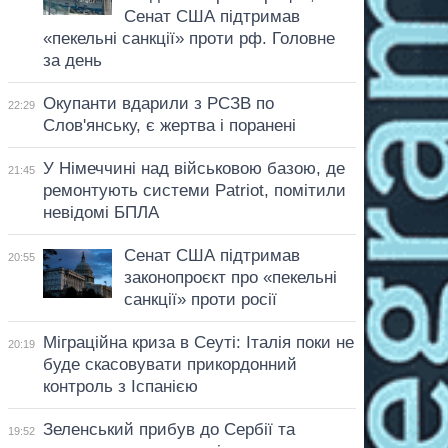
Сенат США підтримав
«пекельні санкції» проти рф. Головне
за день
Окупанти вдарили з РСЗВ по
22:29
Слов'янську, є жертва і поранені
У Німеччині над військовою базою, де
21:45
ремонтують системи Patriot, помітили
невідомі БПЛА
Сенат США підтримав
20:55
законопроєкт про «пекельні
санкції» проти росії
Міграційна криза в Сеуті: Італія поки не
20:19
буде скасовувати прикордонний
контроль з Іспанією
Зеленський прибув до Сербії та
19:52