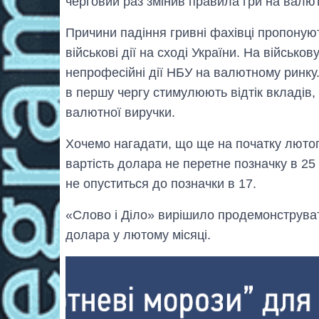
черговий раз змінив правила гри на валю
Причини падіння гривні фахівці пропоную
військові дії на сході України. На військ
непрофесійні дії НБУ на валютному ринку.
в першу чергу стимулюють відтік вкладів,
валютної виручки.
Хочемо нагадати, що ще на початку люто
вартість долара не перетне позначку в 2
не опуститься до позначки в 17.
«Слово і Діло» вирішило продемонструват
долара у лютому місяці.