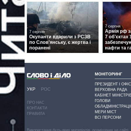
7 серпня
Армія рф з
7 серпня
Окупанти вдарили з РСЗВ
7 об'єктах 
по Слов'янську, є жертва і
забезпечу
поранені
нафти та г
МОНІТОРИНГ
ПРЕЗИДЕНТ І ОФІС
УКР
РОС
ВЕРХОВНА РАДА
КАБІНЕТ МІНІСТРІ
ГОЛОВИ
ПРО НАС
ОБЛАДМІНІСТРАЦІ
КОНТАКТИ
МЕРИ МІСТ
ПРАВИЛА
ВСІ ПЕРСОНИ
Використання будь-яких матеріалів, розміщених на сайті,