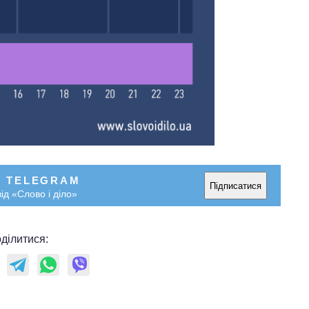
У TELEGRAM
Підписатися
ід «Слово і діло»
ділитися: