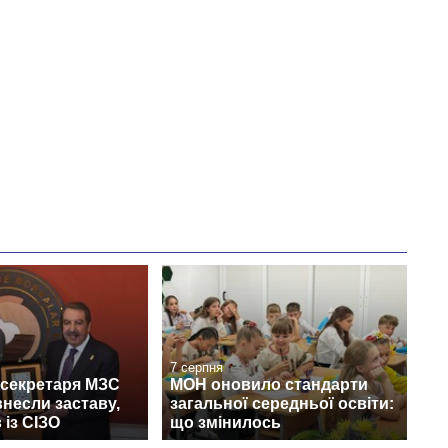
7 серпня
жсекретаря МЗС
МОН оновило стандарти
несли заставу,
загальної середньої освіти:
 із СІЗО
що змінилось