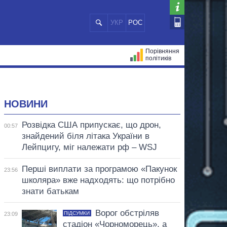
УКР
РОС
Порівняння
політиків
ЦІЙ
МЕРИ МІСТ
ВСІ ПЕРСОНИ
НОВИНИ
Розвідка США припускає, що дрон,
00:57
знайдений біля літака України в
Лейпцигу, міг належати рф – WSJ
Перші виплати за програмою «Пакунок
23:56
школяра» вже надходять: що потрібно
знати батькам
Ворог обстріляв
ПІДСУМКИ
23:09
стадіон «Чорноморець», а