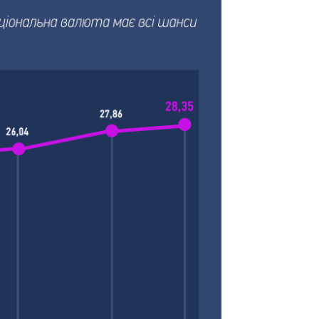
Як змінився
бюджет
Міністерства
оборони за 13
років війни з
росією