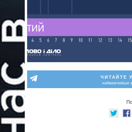
ЧИТАЙТЕ 
найважливіше в
По