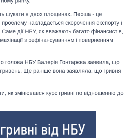
тному ринку.
ть шукати в двох площинах. Перша - це
ову проблему накладається скорочення експорту і
 Саме дії НБУ, як вважають багато фінансистів,
 махінації з рефінансуванням і поверненням
го голова НБУ Валерія Гонтарєва заявила, що
5 гривень. Ще раніше вона заявляла, що гривня
и, як змінювався курс гривні по відношенню до