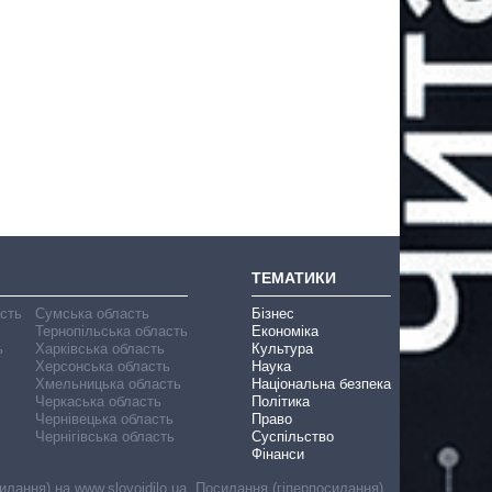
ТЕМАТИКИ
асть
Сумська область
Бізнес
Тернопільська область
Економіка
ь
Харківська область
Культура
Херсонська область
Наука
Хмельницька область
Національна безпека
Черкаська область
Політика
Чернівецька область
Право
Чернігівська область
Суспільство
Фінанси
лання) на www.slovoidilo.ua. Посилання (гіперпосилання)