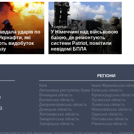
7 серпня
авдала ударів по
У Німеччині над військовою
Укрнафти, які
базою, де ремонтують
ють видобуток
системи Patriot, помітили
азу
невідомі БПЛА
РЕГІОНИ
Київ
Івано-Франківська обл
Автономна республіка Крим
Київська область
Вінницька область
Кіровоградська област
В
Волинська область
Луганська область
Дніпропетровська область
Львівська область
Й
Донецька область
Миколаївська область
Житомирська область
Одеська область
Закарпатська область
Полтавська область
Запорізька область
Рівненська область
 дозволяється при вказуванні посилання (для інтернет-видань — гіперпоси