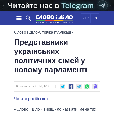
УКР
РОС
НОВИНИ
Слово і Діло
›
Стрічка публікацій
Представники
ОБIЦЯНКИ
СТРІЧКА
ПОЛІТИКА
українських
ПОДІЇ
ЕКОНОМІКА
ПОЛIТИКИ
політичних сімей у
СТАТТІ
СУСПІЛЬСТВО
ІНФОГРАФІКА
ДУМКИ
СВІТ
УСІ ПОЛІТИКИ
новому парламенті
ОГЛЯДИ
ПРЕЗИДЕНТ І ОФІС
ВІДЕО
ДАЙДЖЕСТИ
ВЕРХОВНА РАДА
6 листопада 2014, 10:28
ПІДТРИМАТИ
КАБІНЕТ МІНІСТРІВ
ГОЛОВИ ОБЛАДМІНІСТРАЦІЙ
Читати російською
ПОРІВНЯННЯ ПОЛІТИКІВ
МЕРИ МІСТ
«Слово і Діло» вирішило назвати імена тих
ВСІ ПЕРСОНИ