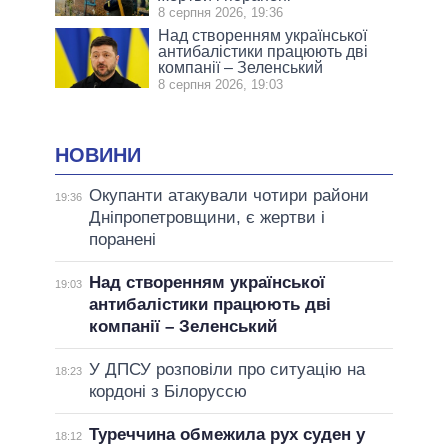
8 серпня 2026, 19:36
Над створенням української
антибалістики працюють дві
компанії – Зеленський
8 серпня 2026, 19:03
НОВИНИ
Окупанти атакували чотири райони
19:36
Дніпропетровщини, є жертви і
поранені
Над створенням української
19:03
антибалістики працюють дві
компанії – Зеленський
У ДПСУ розповіли про ситуацію на
18:23
кордоні з Білоруссю
Туреччина обмежила рух суден у
18:12