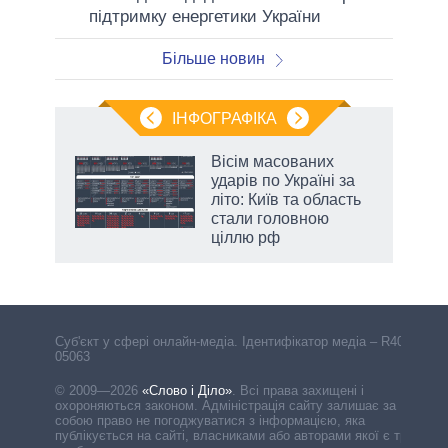
підтримку енергетики України
Більше новин
ІНФОГРАФІКА
Вісім масованих
ть
ударів по Україні за
літо: Київ та область
стали головною
ціллю рф
Cуб'єкт у сфері онлайн-медіа. Ідентифікатор медіа – R40-
05063
© 2009—2026
«Слово і Діло»
.
Всі права захищені і
охороняються законом. Адміністрація сайту залишає за
собою право не погоджуватися з інформацією, яка
публікується на сайті, власниками або авторами якої є треті