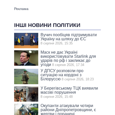
ІНШІ НОВИНИ ПОЛІТИКИ
Вучич пообіцяв підтримувати
Україну на шляху до ЄС
8 серпня 2026, 15:35
Маск не дає Україні
використовувати Starlink для
ударів по рф і закликає до
угоди
8 серпня 2026, 17:34
У ДПСУ розповіли про
ситуацію на кордоні з
Білоруссю
8 серпня 2026, 18:23
У Берегівському ТЦК виявили
масові порушення
8 серпня 2026, 15:48
Окупанти атакували чотири
райони Дніпропетровщини, є
жертви і поранені