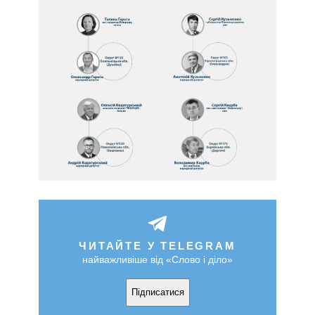
ЧИТАЙТЕ У TELEGRAM
найважливіше від «Слово і діло»
Підписатися