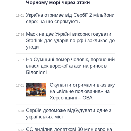
Чорному морі через атаки
Україна отримає від Сербії 2 мільйони
18:01
євро: на що спрямують
Маск не дає Україні використовувати
17:34
Starlink для ударів по рф і закликає до
угоди
На Сумщині помер чоловік, поранений
17:27
внаслідок ворожої атаки на ринок в
Білопіллі
Окупанти отримали вказівку
17:01
на «вільне полювання» на
Херсонщині – ОВА
Сербія допоможе відбудувати одне з
16:48
українських міст
ЄС виділив додаткові 30 млн євро на
16:42