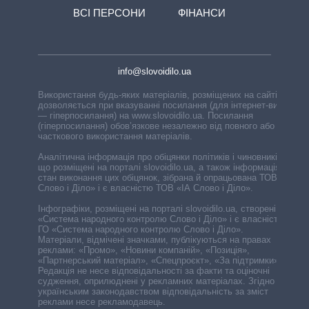
ВСІ ПЕРСОНИ
ФІНАНСИ
info@slovoidilo.ua
Використання будь-яких матеріалів, розміщених на сайті,
дозволяється при вказуванні посилання (для інтернет-видань
— гіперпосилання) на www.slovoidilo.ua. Посилання
(гіперпосилання) обов’язкове незалежно від повного або
часткового використання матеріалів.
Аналітична інформація про обіцянки політиків і чиновників,
що розміщені на порталі slovoidilo.ua, а також інформація про
стан виконання цих обіцянок, зібрана й опрацьована ТОВ «ІА
Слово і Діло» і є власністю ТОВ «ІА Слово і Діло».
Інфографіки, розміщені на порталі slovoidilo.ua, створені ГО
«Система народного контролю Слово і Діло» і є власністю
ГО «Система народного контролю Слово і Діло».
Матеріали, відмічені значками, публікуються на правах
реклами: «Промо», «Новини компаній», «Позиція»,
«Партнерський матеріал», «Спецпроєкт», «За підтримки».
Редакція не несе відповідальності за факти та оціночні
судження, оприлюднені у рекламних матеріалах. Згідно з
українським законодавством відповідальність за зміст
реклами несе рекламодавець.