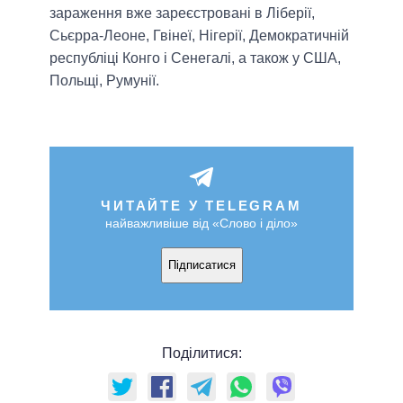
зараження вже зареєстровані в Ліберії,
Сьєрра-Леоне, Гвінеї, Нігерії, Демократичній
республіці Конго і Сенегалі, а також у США,
Польщі, Румунії.
ЧИТАЙТЕ У TELEGRAM
найважливіше від «Слово і діло»
Підписатися
Поділитися: