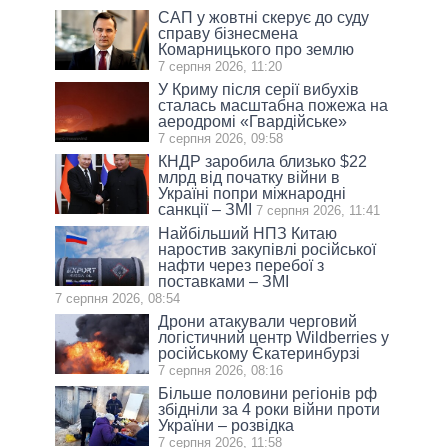
САП у жовтні скерує до суду
справу бізнесмена
Комарницького про землю
7 серпня 2026, 11:20
У Криму після серії вибухів
сталась масштабна пожежа на
аеродромі «Гвардійське»
7 серпня 2026, 09:58
КНДР заробила близько $22
млрд від початку війни в
Україні попри міжнародні
санкції – ЗМІ
7 серпня 2026, 11:41
Найбільший НПЗ Китаю
наростив закупівлі російської
нафти через перебої з
поставками – ЗМІ
7 серпня 2026, 08:54
Дрони атакували черговий
логістичний центр Wildberries у
російському Єкатеринбурзі
7 серпня 2026, 08:16
Більше половини регіонів рф
збідніли за 4 роки війни проти
України – розвідка
7 серпня 2026, 11:58