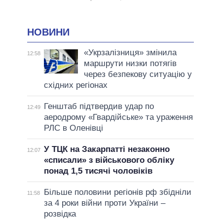
НОВИНИ
«Укрзалізниця» змінила
12:58
маршрути низки потягів
через безпекову ситуацію у
східних регіонах
Генштаб підтвердив удар по
12:49
аеродрому «Гвардійське» та ураження
РЛС в Оленівці
У ТЦК на Закарпатті незаконно
12:07
«списали» з військового обліку
понад 1,5 тисячі чоловіків
Більше половини регіонів рф збідніли
11:58
за 4 роки війни проти України –
розвідка