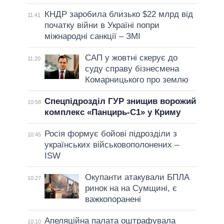
КНДР заробила близько $22 млрд від
11:41
початку війни в Україні попри
міжнародні санкції – ЗМІ
САП у жовтні скерує до
11:20
суду справу бізнесмена
Комарницького про землю
Спецпідрозділ ГУР знищив ворожий
10:58
комплекс «Панцирь-С1» у Криму
Росія формує бойові підрозділи з
10:45
українських військовополонених –
ISW
Окупанти атакували БПЛА
10:27
ринок на на Сумщині, є
важкопоранені
Апеляційна палата оштрафувала
10:10