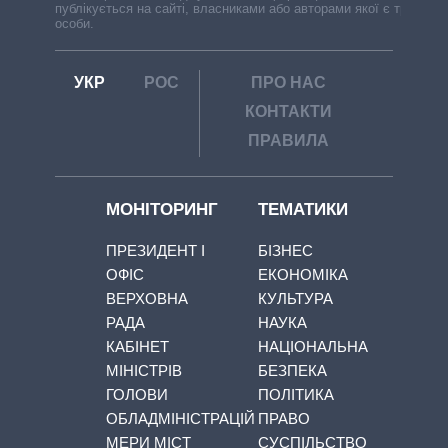
публікується на сайті, власниками або авторами якої є треті
особи.
УКР
РОС
ПРО НАС
КОНТАКТИ
ПРАВИЛА
МОНІТОРИНГ
ТЕМАТИКИ
ПРЕЗИДЕНТ І
БІЗНЕС
ОФІС
ЕКОНОМІКА
ВЕРХОВНА
КУЛЬТУРА
РАДА
НАУКА
КАБІНЕТ
НАЦІОНАЛЬНА
МІНІСТРІВ
БЕЗПЕКА
ГОЛОВИ
ПОЛІТИКА
ОБЛАДМІНІСТРАЦІЙ
ПРАВО
МЕРИ МІСТ
СУСПІЛЬСТВО