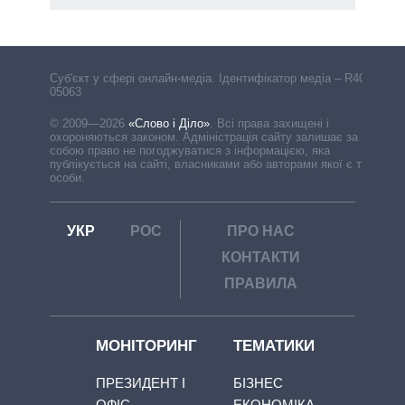
Cуб'єкт у сфері онлайн-медіа. Ідентифікатор медіа – R40-
05063
© 2009—2026
«Слово і Діло»
.
Всі права захищені і
охороняються законом. Адміністрація сайту залишає за
собою право не погоджуватися з інформацією, яка
публікується на сайті, власниками або авторами якої є треті
особи.
УКР
РОС
ПРО НАС
КОНТАКТИ
ПРАВИЛА
МОНІТОРИНГ
ТЕМАТИКИ
ПРЕЗИДЕНТ І
БІЗНЕС
ОФІС
ЕКОНОМІКА