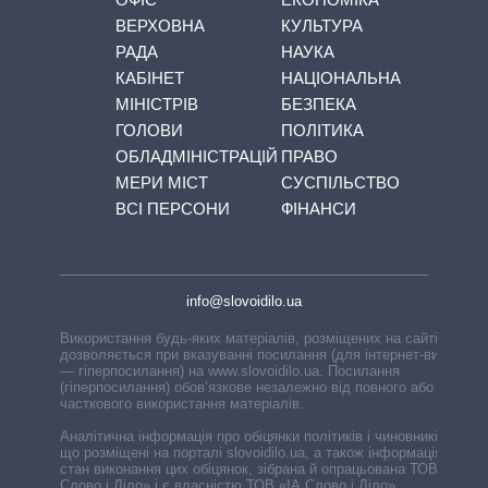
ВЕРХОВНА
КУЛЬТУРА
РАДА
НАУКА
КАБІНЕТ
НАЦІОНАЛЬНА
МІНІСТРІВ
БЕЗПЕКА
ГОЛОВИ
ПОЛІТИКА
ОБЛАДМІНІСТРАЦІЙ
ПРАВО
МЕРИ МІСТ
СУСПІЛЬСТВО
ВСІ ПЕРСОНИ
ФІНАНСИ
info@slovoidilo.ua
Використання будь-яких матеріалів, розміщених на сайті,
дозволяється при вказуванні посилання (для інтернет-видань
— гіперпосилання) на www.slovoidilo.ua. Посилання
(гіперпосилання) обов’язкове незалежно від повного або
часткового використання матеріалів.
Аналітична інформація про обіцянки політиків і чиновників,
що розміщені на порталі slovoidilo.ua, а також інформація про
стан виконання цих обіцянок, зібрана й опрацьована ТОВ «ІА
Слово і Діло» і є власністю ТОВ «ІА Слово і Діло».