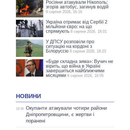
Росіяни атакували Нікополь:
згорів автобус, загинув водій
8 серпня 2026, 16:16
Україна отримає від Сербії 2
мільйони євро: на що
спрямують
8 серпня 2026, 18:01
У ДПСУ розповіли про
ситуацію на кордоні з
Білоруссю
8 серпня 2026, 18:23
«Буде складна зима»: Вучич не
вірить, що війна в Україні
завершиться найближчими
місяцями
8 серпня 2026, 16:05
НОВИНИ
Окупанти атакували чотири райони
19:36
Дніпропетровщини, є жертви і
поранені