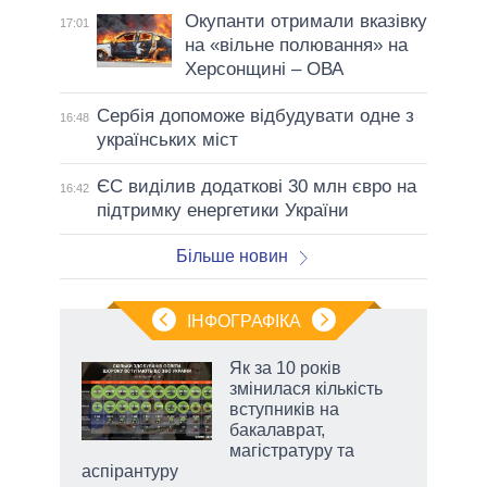
Окупанти отримали вказівку
17:01
на «вільне полювання» на
Херсонщині – ОВА
Сербія допоможе відбудувати одне з
16:48
українських міст
ЄС виділив додаткові 30 млн євро на
16:42
підтримку енергетики України
Більше новин
ІНФОГРАФІКА
Як за 10 років
 за
змінилася кількість
асть
вступників на
бакалаврат,
магістратуру та
аспірантуру