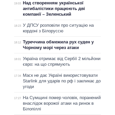
Над створенням української
19:03
антибалістики працюють дві
компанії – Зеленський
У ДПСУ розповіли про ситуацію на
18:23
кордоні з Білоруссю
Туреччина обмежила рух суден у
18:12
Чорному морі через атаки
Україна отримає від Сербії 2 мільйони
18:01
євро: на що спрямують
Маск не дає Україні використовувати
17:34
Starlink для ударів по рф і закликає до
угоди
На Сумщині помер чоловік, поранений
17:27
внаслідок ворожої атаки на ринок в
Білопіллі