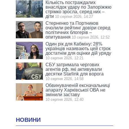
Кількість постраждалих
внаслідок удару по Запоріжжю
стрімко зросла, серед них –
діти
10 серпня 2026, 14:27
Стерненко та Портников
очолили рейтинг довіри серед
політичних блогерів –
опитування
10 серпня 2026, 12:52
Один рік для Кабміну: 28%
українців називають цей строк
достатнім для оцінки дій уряду
10 серпня 2026, 12:21
СБУ затримала чергових
агентів рф, які активували
десятки Starlink для ворога
10 серпня 2026, 14:58
Обвинуваченій ексначальниці
апарату Харківської ОВА не
змінили заставу
10 серпня 2026, 12:40
НОВИНИ