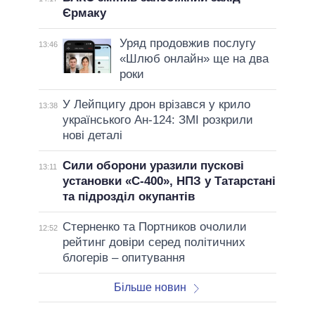
Єрмаку
Уряд продовжив послугу
13:46
«Шлюб онлайн» ще на два
роки
У Лейпцигу дрон врізався у крило
13:38
українського Ан-124: ЗМІ розкрили
нові деталі
Сили оборони уразили пускові
13:11
установки «С-400», НПЗ у Татарстані
та підрозділ окупантів
Стерненко та Портников очолили
12:52
рейтинг довіри серед політичних
блогерів – опитування
Більше новин