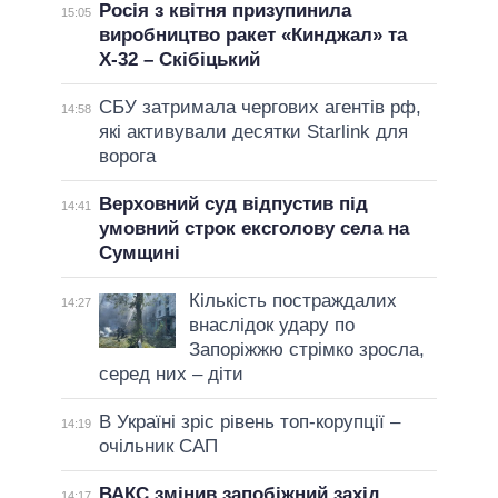
Росія з квітня призупинила
15:05
виробництво ракет «Кинджал» та
Х-32 – Скібіцький
СБУ затримала чергових агентів рф,
14:58
які активували десятки Starlink для
ворога
Верховний суд відпустив під
14:41
умовний строк ексголову села на
Сумщині
Кількість постраждалих
14:27
внаслідок удару по
Запоріжжю стрімко зросла,
серед них – діти
В Україні зріс рівень топ-корупції –
14:19
очільник САП
ВАКС змінив запобіжний захід
14:17