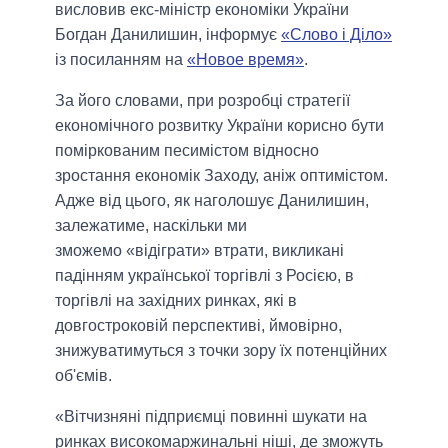
висловив екс-міністр економіки України
Богдан Данилишин, інформує
«Слово і Діло»
із посиланням на
«Новое время»
.
За його словами, при розробці стратегії
економічного розвитку України корисно бути
поміркованим песимістом відносно
зростання економік Заходу, аніж оптимістом.
Адже від цього, як наголошує Данилишин,
залежатиме, наскільки ми
зможемо «
відіграти»
втрати, викликані
падінням української торгівлі з Росією, в
торгівлі на західних ринках, які в
довгостроковій перспективі, ймовірно,
знижуватимуться з точки зору їх потенційних
об'ємів.
«Вітчизняні підприємці повинні шукати на
ринках високомаржинальні ніші, де зможуть