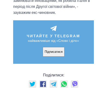
замінювати інноваціями, як робила Італія в
період після Другої світової війни», -
зауважим екс-чиновник.
ЧИТАЙТЕ У TELEGRAM
найважливіше від «Слово і діло»
Підписатися
Поділитися: