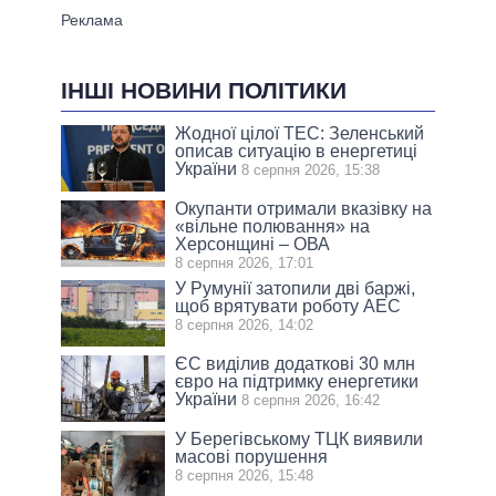
ІНШІ НОВИНИ ПОЛІТИКИ
Жодної цілої ТЕС: Зеленський
описав ситуацію в енергетиці
України
8 серпня 2026, 15:38
Окупанти отримали вказівку на
«вільне полювання» на
Херсонщині – ОВА
8 серпня 2026, 17:01
У Румунії затопили дві баржі,
щоб врятувати роботу АЕС
8 серпня 2026, 14:02
ЄС виділив додаткові 30 млн
євро на підтримку енергетики
України
8 серпня 2026, 16:42
У Берегівському ТЦК виявили
масові порушення
8 серпня 2026, 15:48