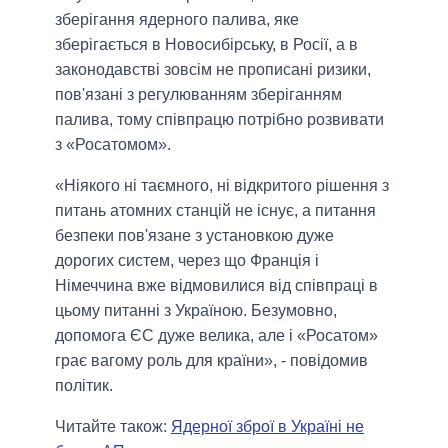
зберігання ядерного палива, яке
зберігається в Новосибірську, в Росії, а в
законодавстві зовсім не прописані ризики,
пов'язані з регулюванням зберіганням
палива, тому співпрацю потрібно розвивати
з «Росатомом».
«Ніякого ні таємного, ні відкритого рішення з
питань атомних станцій не існує, а питання
безпеки пов'язане з установкою дуже
дорогих систем, через що Франція і
Німеччина вже відмовилися від співпраці в
цьому питанні з Україною. Безумовно,
допомога ЄС дуже велика, але і «Росатом»
грає вагому роль для країни», - повідомив
політик.
Читайте також:
Ядерної зброї в Україні не