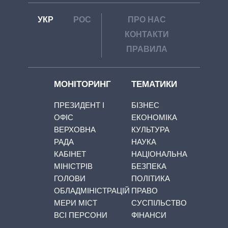
УКР
РОС
ПРО НАС
КОНТАКТИ
ПРАВИЛА
МОНІТОРИНГ
ТЕМАТИКИ
ПРЕЗИДЕНТ І
БІЗНЕС
ОФІС
ЕКОНОМІКА
ВЕРХОВНА
КУЛЬТУРА
РАДА
НАУКА
КАБІНЕТ
НАЦІОНАЛЬНА
МІНІСТРІВ
БЕЗПЕКА
ГОЛОВИ
ПОЛІТИКА
ОБЛАДМІНІСТРАЦІЙ
ПРАВО
МЕРИ МІСТ
СУСПІЛЬСТВО
ВСІ ПЕРСОНИ
ФІНАНСИ