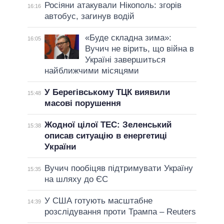
Росіяни атакували Нікополь: згорів
16:16
автобус, загинув водій
«Буде складна зима»:
16:05
Вучич не вірить, що війна в
Україні завершиться
найближчими місяцями
У Берегівському ТЦК виявили
15:48
масові порушення
Жодної цілої ТЕС: Зеленський
15:38
описав ситуацію в енергетиці
України
Вучич пообіцяв підтримувати Україну
15:35
на шляху до ЄС
У США готують масштабне
14:39
розслідування проти Трампа – Reuters