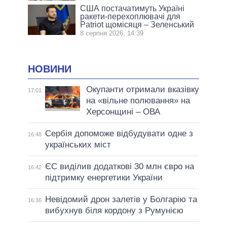
США постачатимуть Україні
ракети-перехоплювачі для
Patriot щомісяця – Зеленський
8 серпня 2026, 14:39
НОВИНИ
Окупанти отримали вказівку
17:01
на «вільне полювання» на
Херсонщині – ОВА
Сербія допоможе відбудувати одне з
16:48
українських міст
ЄС виділив додаткові 30 млн євро на
16:42
підтримку енергетики України
Невідомий дрон залетів у Болгарію та
16:36
вибухнув біля кордону з Румунією