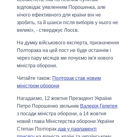
відповідає уявленням Порошенка, але
нічого ефективного для країни він не
зробить, та й шанси після виборів у нього не
великі», - стверджує Лосєв.
На думку військового експерта, призначення
Полторака на цей пост не буде останнім і
через пару місяців ми почуємо ім'я нового
міністра оборони.
Читайте також:
Полторак став новим
міністром оборони
Нагадаємо, 12 жовтня Президент України
Петро Порошенко звільнив
Валерія Гелетея
з посади міністра оборони, а 14 жовтня
новий глава Міністерства оборони України
Степан Полторак
дав у парламенті
присягу
на вірність країні та українському