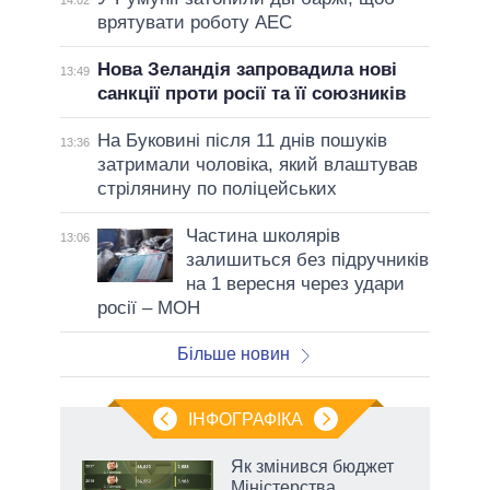
врятувати роботу АЕС
Нова Зеландія запровадила нові
13:49
санкції проти росії та її союзників
На Буковині після 11 днів пошуків
13:36
затримали чоловіка, який влаштував
стрілянину по поліцейських
Частина школярів
13:06
залишиться без підручників
на 1 вересня через удари
росії – МОН
Більше новин
ІНФОГРАФІКА
 5
Як змінився бюджет
вго
Міністерства