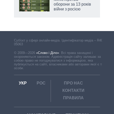
оборони за 13 років
війни з росією
Cуб'єкт у сфері онлайн-медіа. Ідентифікатор медіа – R40-
05063
© 2009—2026
«Слово і Діло»
.
Всі права захищені і
охороняються законом. Адміністрація сайту залишає за
собою право не погоджуватися з інформацією, яка
публікується на сайті, власниками або авторами якої є треті
особи.
УКР
РОС
ПРО НАС
КОНТАКТИ
ПРАВИЛА