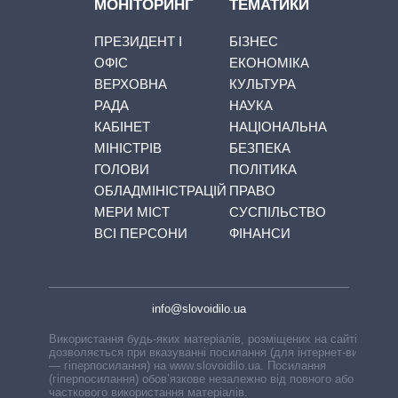
МОНІТОРИНГ
ТЕМАТИКИ
ПРЕЗИДЕНТ І
БІЗНЕС
ОФІС
ЕКОНОМІКА
ВЕРХОВНА
КУЛЬТУРА
РАДА
НАУКА
КАБІНЕТ
НАЦІОНАЛЬНА
МІНІСТРІВ
БЕЗПЕКА
ГОЛОВИ
ПОЛІТИКА
ОБЛАДМІНІСТРАЦІЙ
ПРАВО
МЕРИ МІСТ
СУСПІЛЬСТВО
ВСІ ПЕРСОНИ
ФІНАНСИ
info@slovoidilo.ua
Використання будь-яких матеріалів, розміщених на сайті,
дозволяється при вказуванні посилання (для інтернет-видань
— гіперпосилання) на www.slovoidilo.ua. Посилання
(гіперпосилання) обов’язкове незалежно від повного або
часткового використання матеріалів.