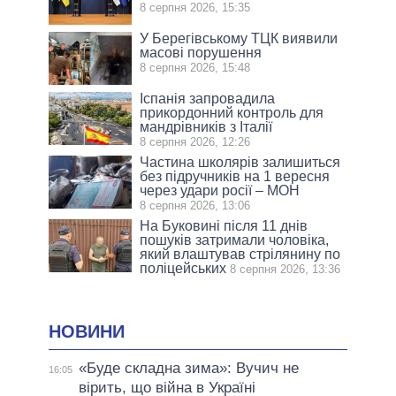
8 серпня 2026, 15:35
У Берегівському ТЦК виявили
масові порушення
8 серпня 2026, 15:48
Іспанія запровадила
прикордонний контроль для
мандрівників з Італії
8 серпня 2026, 12:26
Частина школярів залишиться
без підручників на 1 вересня
через удари росії – МОН
8 серпня 2026, 13:06
На Буковині після 11 днів
пошуків затримали чоловіка,
який влаштував стрілянину по
поліцейських
8 серпня 2026, 13:36
НОВИНИ
«Буде складна зима»: Вучич не
16:05
вірить, що війна в Україні