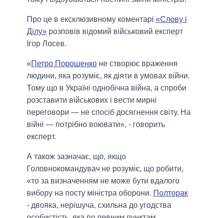
Про це в ексклюзивному коментарі
«Слову і
Ділу»
розповів відомий військовий експерт
Ігор Лосев.
«
Петро Порошенко
не створює враження
людини, яка розуміє, як діяти в умовах війни.
Тому що в Україні однобічна війна, а спроби
розставити військових і вести мирні
переговори — не спосіб досягнення світу. На
війні — потрібно воювати», - говорить
експерт.
А також зазначає, що, якщо
Головнокомандувач не розуміє, що робити,
«
то за визначенням не може бути вдалого
вибору на посту міністра оборони.
Полторак
- двояка, нерішуча, схильна до угодства
особистість, яка по певним пунктам