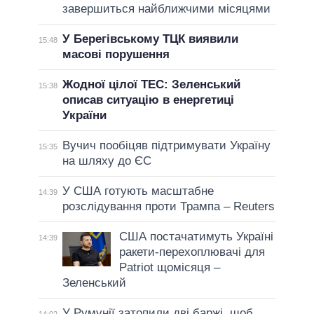
завершиться найближчими місяцями
У Берегівському ТЦК виявили
15:48
масові порушення
Жодної цілої ТЕС: Зеленський
15:38
описав ситуацію в енергетиці
України
Вучич пообіцяв підтримувати Україну
15:35
на шляху до ЄС
У США готують масштабне
14:39
розслідування проти Трампа – Reuters
США постачатимуть Україні
14:39
ракети-перехоплювачі для
Patriot щомісяця –
Зеленський
У Румунії затопили дві баржі, щоб
14:02