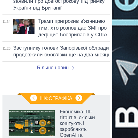
заявили про довгострокову підтримку
України від Британії
Трамп пригрозив в'язницею
11:34
тим, хто розповідає ЗМІ про
дефіцит боєприпасів у США
Заступнику голови Запорізької облради
11:26
продовжили обов'язки ще на два місяці
Більше новин
ІНФОГРАФІКА
Економіка ШІ-
гігантів: скільки
коштують і
заробляють
OpenAI та