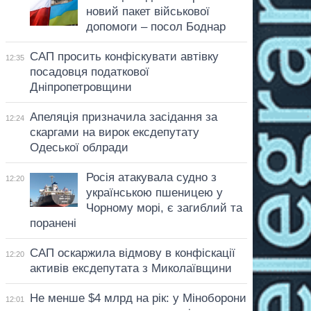
новий пакет військової
допомоги – посол Боднар
САП просить конфіскувати автівку
12:35
посадовця податкової
Дніпропетровщини
Апеляція призначила засідання за
12:24
скаргами на вирок ексдепутату
Одеської облради
Росія атакувала судно з
12:20
українською пшеницею у
Чорному морі, є загиблий та
поранені
САП оскаржила відмову в конфіскації
12:20
активів ексдепутата з Миколаївщини
Не менше $4 млрд на рік: у Міноборони
12:01