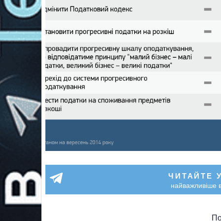
ЧИТАЙТЕ 
найважливіше в
По