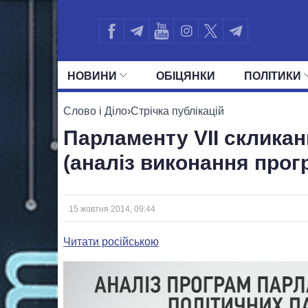
НОВИНИ
ОБIЦЯНКИ
ПОЛIТИКИ
УСІ ПОЛІТИКИ
ПРЕЗИДЕНТ І ОФ
Слово і Діло
›
Стрічка публікацій
Парламенту VII скликан
(аналіз виконання прог
15 жовтня 2014, 09:44
Читати російською