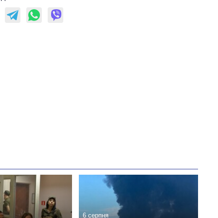
незалежності
6 серпня