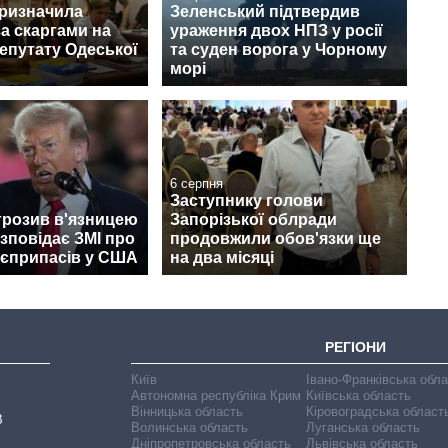
призначила
Зеленський підтвердив
за скаргами на
ураження двох НПЗ у росії
епутату Одеської
та суден ворога у Чорному
морі
6 серпня
Заступнику голови
грозив в'язницею
Запорізької облради
озповідає ЗМІ про
продовжили обов'язки ще
оєприпасів у США
на два місяці
РЕГІОНИ
Київ
Івано-Франківська обл
Автономна республіка Крим
Київська область
Вінницька область
Кіровоградська област
В
Волинська область
Луганська область
Дніпропетровська область
Львівська область