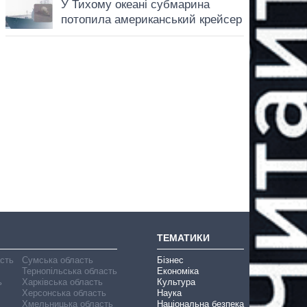
ТЕМАТИКИ
асть
Сумська область
Бізнес
Тернопільська область
Економіка
ь
Харківська область
Культура
Херсонська область
Наука
Хмельницька область
Національна безпека