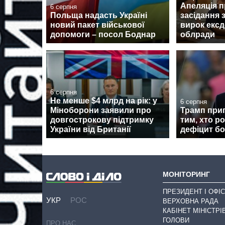
Апеляція 
6 серпня
Польща надасть Україні
засідання 
новий пакет військової
вирок ексд
допомоги – посол Боднар
облради
6 серпня
Не менше $4 млрд на рік: у
6 серпня
Міноборони заявили про
Трамп при
довгострокову підтримку
тим, хто р
України від Британії
дефіцит б
МОНІТОРИНГ
ПРЕЗИДЕНТ І ОФІС
УКР
РОС
ВЕРХОВНА РАДА
КАБІНЕТ МІНІСТРІ
ГОЛОВИ
ПРО НАС