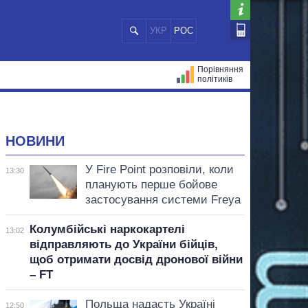
УКР
РОС
Порівняння
політиків
ЦІЙ
МЕРИ МІСТ
ВСІ ПЕРСОНИ
НОВИНИ
У Fire Point розповіли, коли
13:30
планують перше бойове
застосування системи Freya
Колумбійські наркокартелі
13:02
відправляють до України бійців,
щоб отримати досвід дронової війни
– FT
Польща надасть Україні
12:50