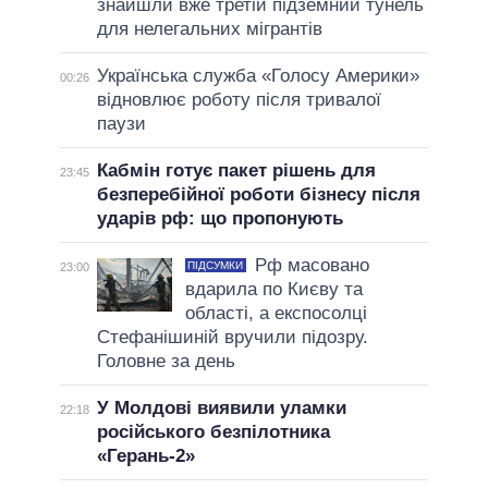
знайшли вже третій підземний тунель
для нелегальних мігрантів
Українська служба «Голосу Америки»
00:26
відновлює роботу після тривалої
паузи
Кабмін готує пакет рішень для
23:45
безперебійної роботи бізнесу після
ударів рф: що пропонують
Рф масовано
ПІДСУМКИ
23:00
вдарила по Києву та
області, а експосолці
Стефанішиній вручили підозру.
Головне за день
У Молдові виявили уламки
22:18
російського безпілотника
«Герань-2»