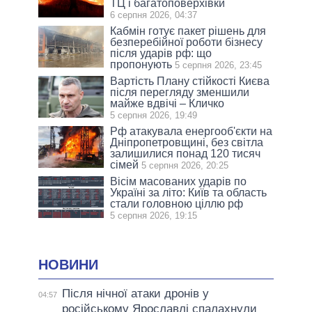
ТЦ і багатоповерхівки
6 серпня 2026, 04:37
Кабмін готує пакет рішень для
безперебійної роботи бізнесу
після ударів рф: що
пропонують
5 серпня 2026, 23:45
Вартість Плану стійкості Києва
після перегляду зменшили
майже вдвічі – Кличко
5 серпня 2026, 19:49
Рф атакувала енергооб'єкти на
Дніпропетровщині, без світла
залишилися понад 120 тисяч
сімей
5 серпня 2026, 20:25
Вісім масованих ударів по
Україні за літо: Київ та область
стали головною ціллю рф
5 серпня 2026, 19:15
НОВИНИ
Після нічної атаки дронів у
04:57
російському Ярославлі спалахнули