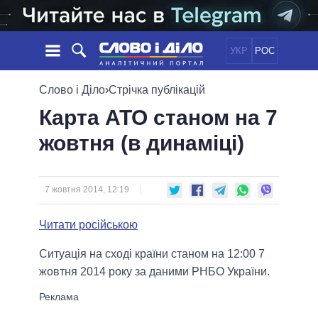
УКР
РОС
НОВИНИ
Слово і Діло
›
Стрічка публікацій
Карта АТО станом на 7
ОБIЦЯНКИ
СТРІЧКА
ПОЛІТИКА
жовтня (в динаміці)
ПОДІЇ
ЕКОНОМІКА
ПОЛIТИКИ
СТАТТІ
СУСПІЛЬСТВО
ІНФОГРАФІКА
ДУМКИ
СВІТ
УСІ ПОЛІТИКИ
7 жовтня 2014, 12:19
ОГЛЯДИ
ПРЕЗИДЕНТ І ОФІС
ВІДЕО
Читати російською
ДАЙДЖЕСТИ
ВЕРХОВНА РАДА
ПІДТРИМАТИ
КАБІНЕТ МІНІСТРІВ
Ситуація на сході країни станом на 12:00 7
ГОЛОВИ ОБЛАДМІНІСТРАЦІЙ
жовтня 2014 року за даними РНБО України.
ПОРІВНЯННЯ ПОЛІТИКІВ
МЕРИ МІСТ
ВСІ ПЕРСОНИ