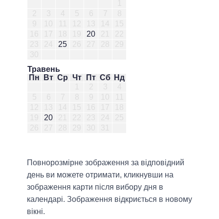
1
2
3
4
5
6
7
8
9
10
11
12
13
14
15
16
17
18
19
20
21
22
23
24
25
26
27
28
29
30
Травень
Пн
Вт
Ср
Чт
Пт
Сб
Нд
1
2
3
4
5
6
7
8
9
10
11
12
13
14
15
16
17
18
19
20
21
22
23
24
25
26
27
28
29
30
31
Повнорозмірне зображення за відповідний
день ви можете отримати, кликнувши на
зображення карти після вибору дня в
календарі. Зображення відкриється в новому
вікні.