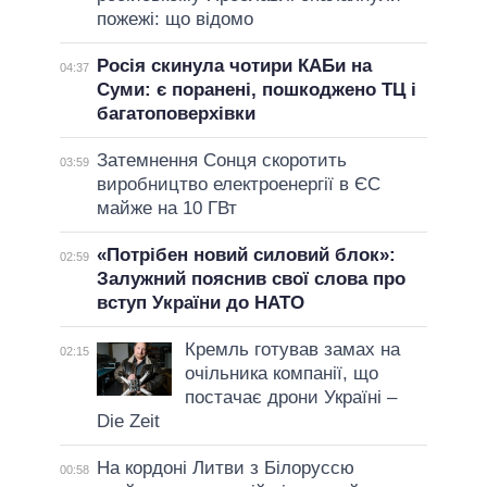
пожежі: що відомо
Росія скинула чотири КАБи на
04:37
Суми: є поранені, пошкоджено ТЦ і
багатоповерхівки
Затемнення Сонця скоротить
03:59
виробництво електроенергії в ЄС
майже на 10 ГВт
«Потрібен новий силовий блок»:
02:59
Залужний пояснив свої слова про
вступ України до НАТО
Кремль готував замах на
02:15
очільника компанії, що
постачає дрони Україні –
Die Zeit
На кордоні Литви з Білоруссю
00:58