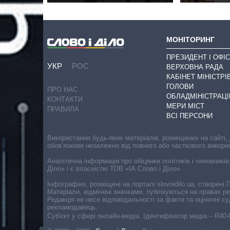
МОНІТОРИНГ
ПРЕЗИДЕНТ І ОФІС
УКР
РОС
ВЕРХОВНА РАДА
КАБІНЕТ МІНІСТРІ
ГОЛОВИ
ПРО НАС
ОБЛАДМІНІСТРАЦІ
КОНТАКТИ
МЕРИ МІСТ
ПРАВИЛА
ВСІ ПЕРСОНИ
Використання будь-яких матеріалів, розміщених на сайті,
обов’язкове незалежно від повного або часткового викори
Аналітична інформація про обіцянки політиків і чиновників
Діло» і є власністю ТОВ «ІА Слово і Діло».
Інфографіки, розміщені на порталі slovoidilo.ua, створен
Матеріали, відмічені значками, публікуються на правах р
Редакція не несе відповідальності за факти та оціночні 
рекламодавець.
Cуб'єкт у сфері онлайн-медіа. Ідентифікатор медіа – R40