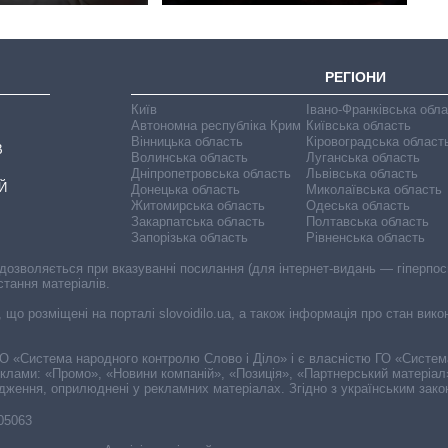
РЕГІОНИ
Київ
Івано-Франківська обл
Автономна республіка Крим
Київська область
Вінницька область
Кіровоградська област
В
Волинська область
Луганська область
Дніпропетровська область
Львівська область
Й
Донецька область
Миколаївська область
Житомирська область
Одеська область
Закарпатська область
Полтавська область
Запорізька область
Рівненська область
 дозволяється при вказуванні посилання (для інтернет-видань — гіперпоси
стання матеріалів.
, що розміщені на порталі slovoidilo.ua, а також інформація про стан вик
і ГО «Система народного контролю Слово і Діло» і є власністю ГО «Систе
еклами: «Промо», «Новини компаній», «Позиція», «Партнерський матеріал
судження, оприлюднені у рекламних матеріалах. Згідно з українським зак
-05063