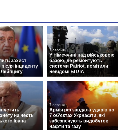
7 серпня
У Німеччині над військовою
лить захист
базою, де ремонтують
 після інциденту
системи Patriot, помітили
 Лейпцигу
невідомі БПЛА
7 серпня
ипустить
Армія рф завдала ударів по
онету на честь
7 об'єктах Укрнафти, які
кого Івана
забезпечують видобуток
нафти та газу