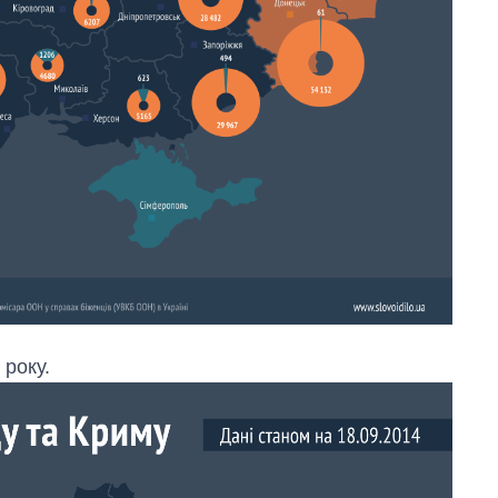
 року.
Як змінився
бюджет
Міністерства
оборони за 13
років війни з
росією