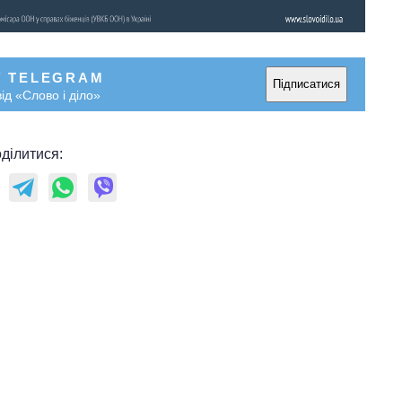
У TELEGRAM
Підписатися
ід «Слово і діло»
ділитися: