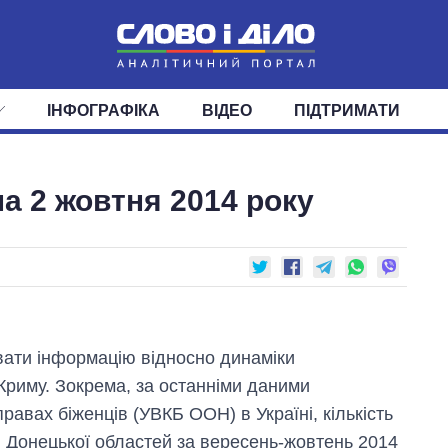
ІНФОГРАФІКА
ВІДЕО
ПІДТРИМАТИ
ІС
СТРІЧКА
ВЕРХОВНА РАДА
ПОДІЇ
СТАТТІ
КАБІНЕТ МІНІСТРІВ
ДУМКИ
ОГЛЯДИ
ГОЛОВИ ОБЛАДМІНІСТРА
ДАЙДЖЕСТИ
на 2 жовтня 2014 року
ПОЛІТИКА
ДЕПУТАТИ
ЕКОНОМІКА
КОМІТЕТИ
СУСПІЛЬСТВО
ФРАКЦІЇ
ОКРУГИ
СВІТ
вати інформацію відносно динаміки
 Криму. Зокрема, за останніми даними
авах біженців (УВКБ ООН) в Україні, кількість
і Донецької областей за вересень-жовтень 2014