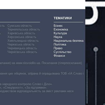
ТЕМАТИКИ
асть
Сумська область
Бізнес
Тернопільська область
Економіка
ь
Харківська область
Культура
Херсонська область
Наука
Хмельницька область
Національна безпека
Черкаська область
Політика
Чернівецька область
Право
Чернігівська область
Суспільство
Фінанси
лання) на www.slovoidilo.ua. Посилання (гіперпосилання)
онання цих обіцянок, зібрана й опрацьована ТОВ «ІА Слово і
ма народного контролю Слово і Діло».
», «Спецпроєкт», «За підтримки».
онодавством відповідальність за зміст реклами несе