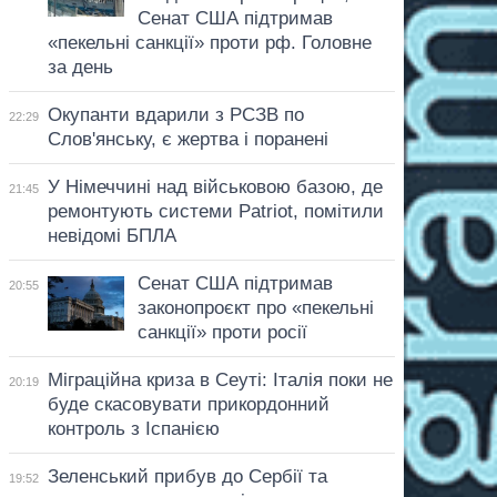
Сенат США підтримав
«пекельні санкції» проти рф. Головне
за день
Окупанти вдарили з РСЗВ по
22:29
Слов'янську, є жертва і поранені
У Німеччині над військовою базою, де
21:45
ремонтують системи Patriot, помітили
невідомі БПЛА
Сенат США підтримав
20:55
законопроєкт про «пекельні
санкції» проти росії
Міграційна криза в Сеуті: Італія поки не
20:19
буде скасовувати прикордонний
контроль з Іспанією
Зеленський прибув до Сербії та
19:52