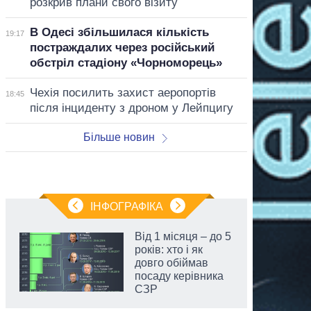
розкрив плани свого візиту
В Одесі збільшилася кількість
19:17
постраждалих через російський
обстріл стадіону «Чорноморець»
Чехія посилить захист аеропортів
18:45
після інциденту з дроном у Лейпцигу
Більше новин
ІНФОГРАФІКА
Від 1 місяця – до 5
років: хто і як
довго обіймав
посаду керівника
СЗР