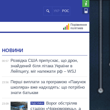
УКР
РОС
Порівняння
політиків
ЦІЙ
МЕРИ МІСТ
ВСІ ПЕРСОНИ
НОВИНИ
Розвідка США припускає, що дрон,
00:57
знайдений біля літака України в
Лейпцигу, міг належати рф – WSJ
Перші виплати за програмою «Пакунок
23:56
школяра» вже надходять: що потрібно
знати батькам
Ворог обстріляв
ПІДСУМКИ
23:09
стадіон «Чорноморець», а