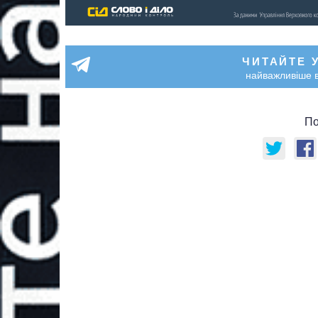
ЧИТАЙТЕ 
найважливіше в
По