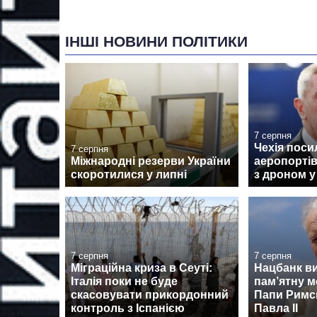
ІНШІ НОВИНИ ПОЛІТИКИ
7 серпня
Чехія поси
7 серпня
Міжнародні резерви України
аеропортів
скоротилися у липні
з дроном у
7 серпня
7 серпня
Міграційна криза в Сеуті:
Нацбанк в
Італія поки не буде
пам’ятну м
скасовувати прикордонний
Папи Римсь
контроль з Іспанією
Павла II