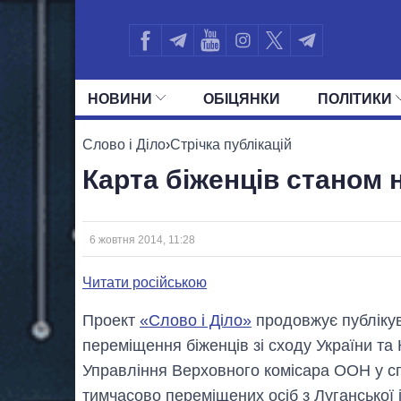
НОВИНИ
ОБIЦЯНКИ
ПОЛIТИКИ
УСІ ПОЛІТИКИ
ПРЕЗИДЕНТ І ОФ
Слово і Діло
›
Стрічка публікацій
Карта біженців станом 
6 жовтня 2014, 11:28
Читати російською
Проект
«Слово і Діло»
продовжує публіку
переміщення біженців зі сходу України та
Управління Верховного комісара ООН у спр
тимчасово переміщених осіб з Луганської 