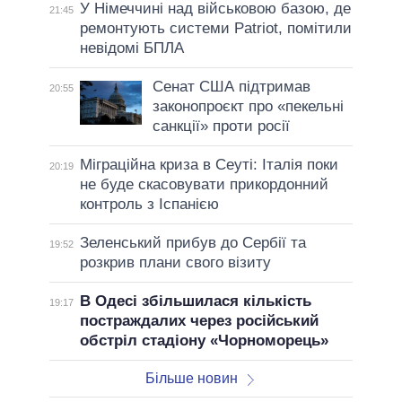
У Німеччині над військовою базою, де
21:45
ремонтують системи Patriot, помітили
невідомі БПЛА
Сенат США підтримав
20:55
законопроєкт про «пекельні
санкції» проти росії
Міграційна криза в Сеуті: Італія поки
20:19
не буде скасовувати прикордонний
контроль з Іспанією
Зеленський прибув до Сербії та
19:52
розкрив плани свого візиту
В Одесі збільшилася кількість
19:17
постраждалих через російський
обстріл стадіону «Чорноморець»
Більше новин