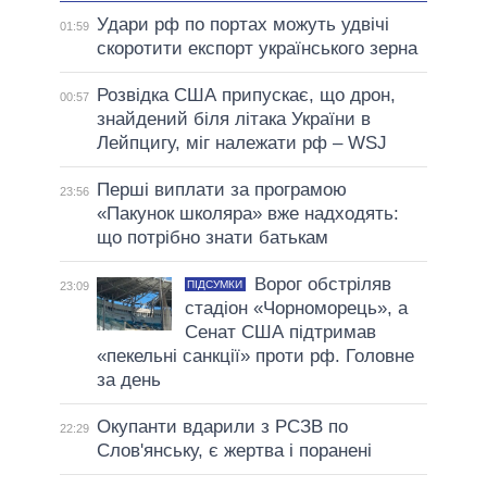
Удари рф по портах можуть удвічі
01:59
скоротити експорт українського зерна
Розвідка США припускає, що дрон,
00:57
знайдений біля літака України в
Лейпцигу, міг належати рф – WSJ
Перші виплати за програмою
23:56
«Пакунок школяра» вже надходять:
що потрібно знати батькам
Ворог обстріляв
ПІДСУМКИ
23:09
стадіон «Чорноморець», а
Сенат США підтримав
«пекельні санкції» проти рф. Головне
за день
Окупанти вдарили з РСЗВ по
22:29
Слов'янську, є жертва і поранені