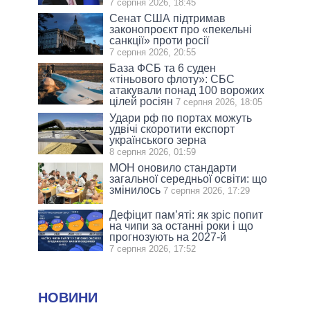
7 серпня 2026, 18:45
Сенат США підтримав
законопроєкт про «пекельні
санкції» проти росії
7 серпня 2026, 20:55
База ФСБ та 6 суден
«тіньового флоту»: СБС
атакували понад 100 ворожих
цілей росіян
7 серпня 2026, 18:05
Удари рф по портах можуть
удвічі скоротити експорт
українського зерна
8 серпня 2026, 01:59
МОН оновило стандарти
загальної середньої освіти: що
змінилось
7 серпня 2026, 17:29
Дефіцит пам’яті: як зріс попит
на чипи за останні роки і що
прогнозують на 2027-й
7 серпня 2026, 17:52
НОВИНИ