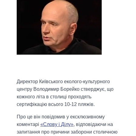
Директор Київського еколого-культурного
центру Володимир Борейко стверджує, що
кожн
ого
літ
а
в столиці проход
я
т
ь
сертифікацію всього 10-12 пляжів.
Про це він повідомив у ексклюзивному
коментарі
«Слову і
Ділу
»
, відповідаючи на
запитання про причини заборони столичною