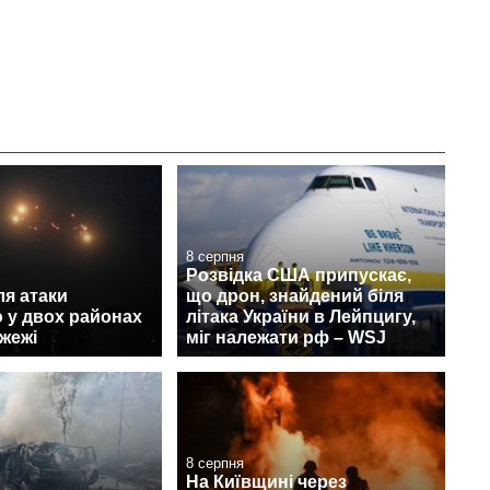
8 серпня
Розвідка США припускає,
ля атаки
що дрон, знайдений біля
 у двох районах
літака України в Лейпцигу,
жежі
міг належати рф – WSJ
8 серпня
На Київщині через