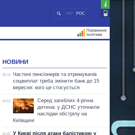
УКР
РОС
Порівняння
політиків
ЦІЙ
МЕРИ МІСТ
ВСІ ПЕРСОНИ
НОВИНИ
Частині пенсіонерів та отримувачів
05:15
соцвиплат треба змінити банк до 15
вересня: кого це стосується
Серед загиблих 4-річна
04:51
дитина: у ДСНС уточнили
наслідки обстрілу на
Київщині
У Києві після атаки балістикою у
03:47