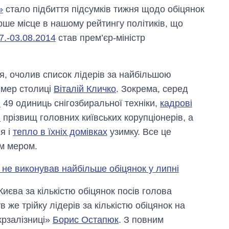
»
стало підбиття підсумків тижня щодо обіцянок
ерше місце в нашому рейтингу політиків, що
7.-03.08.2014
став прем’єр-міністр
я, очолив список лідерів за найбільшою
4 мер столиці
Віталій Кличко
. Зокрема, серед
і
49 одиниць снігозбиральної техніки,
кадрові
я
прізвищ головних київських корупціонерів, а
я і
тепло в їхніх домівках
узимку. Все це
им мером.
і не виконував найбільше обіцянок у липні
Києва за кількістю обіцянок посів голова
в же трійку лідерів за кількістю обіцянок на
крзалізниці»
Борис Остапюк
. З повним