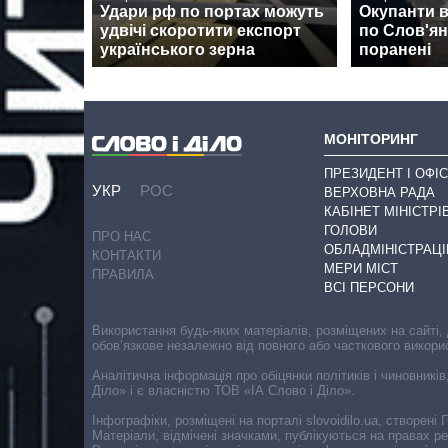
Удари рф по портах можуть
Окупанти 
удвічі скоротити експорт
по Слов'янс
українського зерна
поранені
МОНІТОРИНГ
ПРЕЗИДЕНТ І ОФІС
УКР
РОС
ВЕРХОВНА РАДА
КАБІНЕТ МІНІСТРІ
ГОЛОВИ
ПРО НАС
ОБЛАДМІНІСТРАЦІ
КОНТАКТИ
МЕРИ МІСТ
ПРАВИЛА
ВСІ ПЕРСОНИ
Використання будь-яких матеріалів, розміщених на сайті,
обов’язкове незалежно від повного або часткового викори
Аналітична інформація про обіцянки політиків і чиновників
Діло» і є власністю ТОВ «ІА Слово і Діло».
Інфографіки, розміщені на порталі slovoidilo.ua, створен
Матеріали, відмічені значками, публікуються на правах р