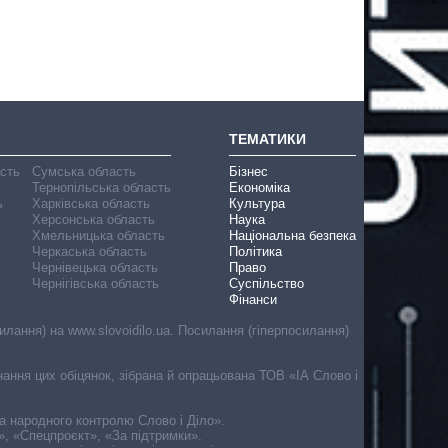
ТЕМАТИКИ
асть
Сумська область
Бізнес
Тернопільська область
Економіка
ь
Харківська область
Культура
Херсонська область
Наука
Хмельницька область
Національна безпека
Черкаська область
Політика
Чернівецька область
Право
Чернігівська область
Суспільство
Фінанси
лання) на www.slovoidilo.ua. Посилання (гіперпосилання)
онання цих обіцянок, зібрана й опрацьована ТОВ «ІА Слово і
ма народного контролю Слово і Діло».
», «Спецпроєкт», «За підтримки».