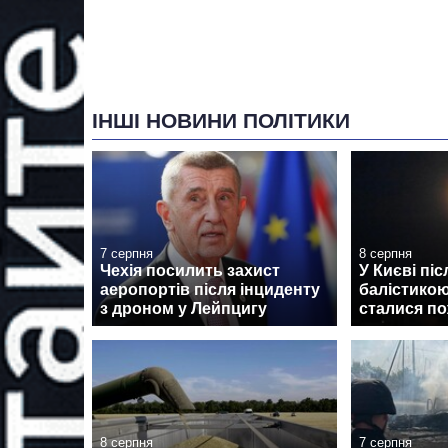
ІНШІ НОВИНИ ПОЛІТИКИ
7 серпня
8 серпня
Чехія посилить захист
У Києві піс
аеропортів після інциденту
балістикою
з дроном у Лейпцигу
сталися по
8 серпня
7 серпня