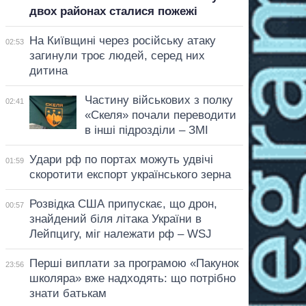
двох районах сталися пожежі
На Київщині через російську атаку
02:53
загинули троє людей, серед них
дитина
Частину військових з полку
02:41
«Скеля» почали переводити
в інші підрозділи – ЗМІ
Удари рф по портах можуть удвічі
01:59
скоротити експорт українського зерна
Розвідка США припускає, що дрон,
00:57
знайдений біля літака України в
Лейпцигу, міг належати рф – WSJ
Перші виплати за програмою «Пакунок
23:56
школяра» вже надходять: що потрібно
знати батькам