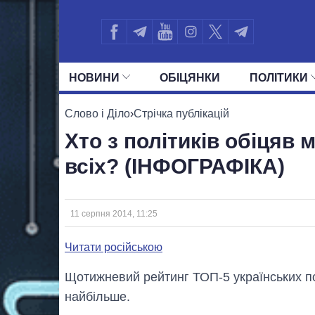
НОВИНИ
ОБIЦЯНКИ
ПОЛIТИКИ
УСІ ПОЛІТИКИ
ПРЕЗИДЕНТ І ОФ
Слово і Діло
›
Стрічка публікацій
Хто з політиків обіцяв
всіх? (ІНФОГРАФІКА)
11 серпня 2014, 11:25
Читати російською
Щотижневий рейтинг ТОП-5 українських по
найбільше.