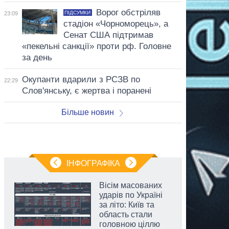
Ворог обстріляв
ПІДСУМКИ
23:09
стадіон «Чорноморець», а
Сенат США підтримав
«пекельні санкції» проти рф. Головне
за день
Окупанти вдарили з РСЗВ по
22:29
Слов'янську, є жертва і поранені
Більше новин
ІНФОГРАФІКА
Вісім масованих
ударів по Україні
за літо: Київ та
область стали
головною ціллю