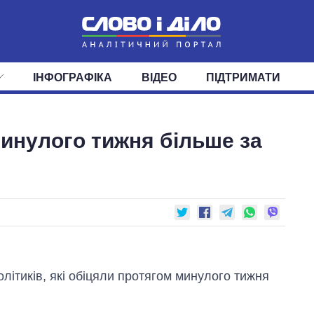
ІНФОГРАФІКА
ВІДЕО
ПІДТРИМАТИ
ІС
СТРІЧКА
ВЕРХОВНА РАДА
ПОДІЇ
СТАТТІ
КАБІНЕТ МІНІСТРІВ
ДУМКИ
ОГЛЯДИ
ГОЛОВИ ОБЛАДМІНІСТРА
ДАЙДЖЕСТИ
 минулого тижня більше за
ПОЛІТИКА
ДЕПУТАТИ
ЕКОНОМІКА
КОМІТЕТИ
СУСПІЛЬСТВО
ФРАКЦІЇ
ОКРУГИ
СВІТ
літиків, які обіцяли протягом минулого тижня