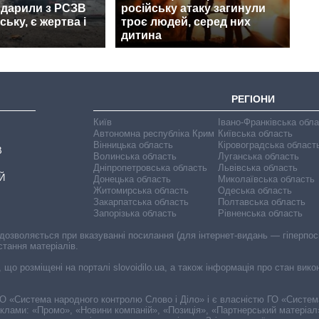
вдарили з РСЗВ
російську атаку загинули
ьку, є жертва і
троє людей, серед них
дитина
РЕГІОНИ
Київ
Івано-Франківська обл
Автономна республіка Крим
Київська область
Вінницька область
Кіровоградська област
В
Волинська область
Луганська область
Дніпропетровська область
Львівська область
Й
Донецька область
Миколаївська область
Житомирська область
Одеська область
Закарпатська область
Полтавська область
Запорізька область
Рівненська область
 дозволяється при вказуванні посилання (для інтернет-видань — гіперпоси
стання матеріалів.
, що розміщені на порталі slovoidilo.ua, а також інформація про стан вик
і ГО «Система народного контролю Слово і Діло» і є власністю ГО «Систе
еклами: «Промо», «Новини компаній», «Позиція», «Партнерський матеріал