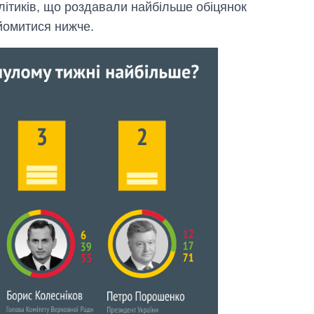
літиків, що роздавали найбільше обіцянок
йомитися нижче.
Дефіцит пам’яті:
як зріс попит на
чипи за останні
роки і що
прогнозують на