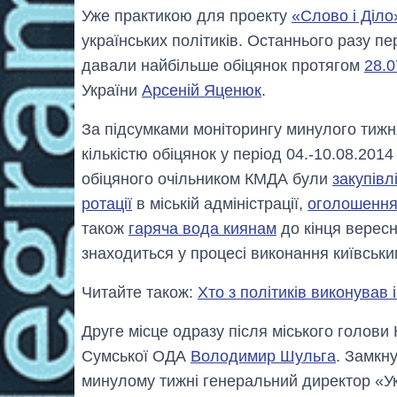
Уже практикою для проекту
«Слово і Діло
українських політиків. Останнього разу п
давали найбільше обіцянок протягом
28.0
України
Арсеній Яценюк
.
За підсумками моніторингу минулого тижн
кількістю обіцянок у період 04.-10.08.201
обіцяного очільником КМДА були
закупівл
ротації
в міській адміністрації,
оголошенн
також
гаряча вода киянам
до кінця вересн
знаходиться у процесі виконання київськ
Читайте також:
Хто з політиків виконував 
Друге місце одразу після міського голови 
Сумської ОДА
Володимир Шульга
. Замкну
минулому тижні генеральний директор «У