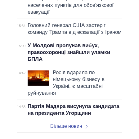
населених пунктів для обов'язкової
евакуації
Головний генерал США застеріг
15:34
команду Трампа від ескалації з Іраном
У Молдові пролунав вибух,
15:09
правоохоронці знайшли уламки
БПЛА
Росія вдарила по
14:42
німецькому бізнесу в
Україні, є масштабні
руйнування
Партія Мадяра висунула кандидата
14:33
на президента Угорщини
Більше новин