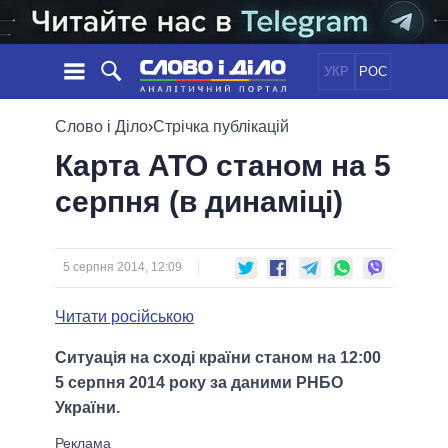
УКР
РОС
НОВИНИ
Слово і Діло
›
Стрічка публікацій
Карта АТО станом на 5
ОБIЦЯНКИ
СТРІЧКА
ПОЛІТИКА
серпня (в динаміці)
ПОДІЇ
ЕКОНОМІКА
ПОЛIТИКИ
СТАТТІ
СУСПІЛЬСТВО
ІНФОГРАФІКА
ДУМКИ
СВІТ
УСІ ПОЛІТИКИ
5 серпня 2014, 12:09
ОГЛЯДИ
ПРЕЗИДЕНТ І ОФІС
ВІДЕО
Читати російською
ДАЙДЖЕСТИ
ВЕРХОВНА РАДА
ПІДТРИМАТИ
КАБІНЕТ МІНІСТРІВ
Ситуація на сході країни станом на 12:00
ГОЛОВИ ОБЛАДМІНІСТРАЦІЙ
5 серпня 2014 року за даними РНБО
ПОРІВНЯННЯ ПОЛІТИКІВ
МЕРИ МІСТ
України.
ВСІ ПЕРСОНИ