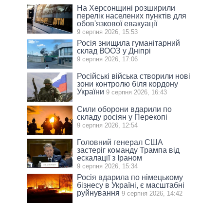
На Херсонщині розширили
перелік населених пунктів для
обов'язкової евакуації
9 серпня 2026, 15:53
Росія знищила гуманітарний
склад ВООЗ у Дніпрі
9 серпня 2026, 17:06
Російські війська створили нові
зони контролю біля кордону
України
9 серпня 2026, 16:43
Сили оборони вдарили по
складу росіян у Перекопі
9 серпня 2026, 12:54
Головний генерал США
застеріг команду Трампа від
ескалації з Іраном
9 серпня 2026, 15:34
Росія вдарила по німецькому
бізнесу в Україні, є масштабні
руйнування
9 серпня 2026, 14:42