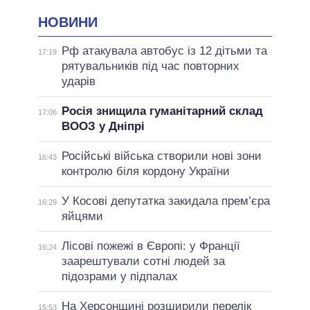
НОВИНИ
Рф атакувала автобус із 12 дітьми та
17:19
рятувальників під час повторних
ударів
Росія знищила гуманітарний склад
17:06
ВООЗ у Дніпрі
Російські війська створили нові зони
16:43
контролю біля кордону України
У Косові депутатка закидала прем’єра
16:29
яйцями
Лісові пожежі в Європі: у Франції
16:24
заарештували сотні людей за
підозрами у підпалах
На Херсонщині розширили перелік
15:53