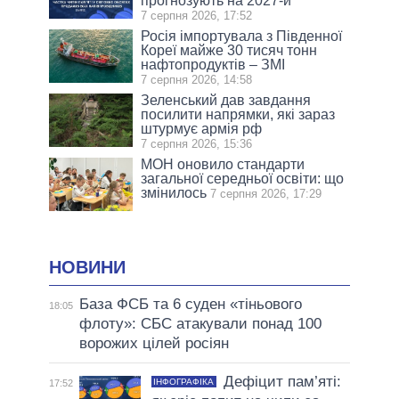
прогнозують на 2027-й
7 серпня 2026, 17:52
Росія імпортувала з Південної
Кореї майже 30 тисяч тонн
нафтопродуктів – ЗМІ
7 серпня 2026, 14:58
Зеленський дав завдання
посилити напрямки, які зараз
штурмує армія рф
7 серпня 2026, 15:36
МОН оновило стандарти
загальної середньої освіти: що
змінилось
7 серпня 2026, 17:29
НОВИНИ
База ФСБ та 6 суден «тіньового
18:05
флоту»: СБС атакували понад 100
ворожих цілей росіян
Дефіцит пам’яті:
ІНФОГРАФІКА
17:52