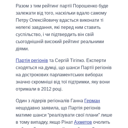
Разом з тим рейтинг партії Порошенко буде
залежати від того, наскільки вдало самому
Петру Олексійовичу вдасться виконати ті
нелегкі завдання, які перед ним ставить
суспільство, і чи підтвердить він свій
сьогоднішній високий рейтинг реальними
діями.
Партія регіонів
та Сергій Тігіпко.
Експерти
сходяться на думці, що шанси Партії регіонів
на дострокових парламентських виборах
значно скромніші від тої підтримки, яку вони
отримали в 2012 році.
Один з лідерів регіоналів Ганна
Герман
нещодавно заявила, що Партія регіонів
матиме шанси
“реалізувати свої плани”
лише
в тому випадку, якщо Рінат
Ахметов
очолить