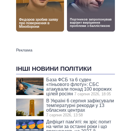
ІНШІ НОВИНИ ПОЛІТИКИ
База ФСБ та 6 суден
«тіньового флоту»: СБС
атакували понад 100 ворожих
цілей росіян
7 серпня 2026, 18:05
В Україні 6 серпня зафіксували
температурні рекорди у 13
обласних центрах
7 серпня 2026, 13:58
Дефіцит пам’яті: як зріс попит
на чипи за останні роки і що