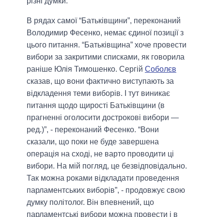
різні думки.
В рядах самої “Батьківщини”, переконаний
Володимир Фесенко, немає єдиної позиції з
цього питання.
“
Батьківщина” хоче провести
вибори за закритими списками, як говорила
раніше Юлія Тимошенко. Сергій
Соболєв
сказав, що вони фактично виступають за
відкладення теми виборів. І тут виникає
питання щодо щирості Батьківщини (в
прагненні оголосити дострокові вибори —
ред.)”
, - переконаний Фесенко.
“Вони
сказали, що поки не буде завершена
операція на сході, не варто проводити ці
вибори. На мій погляд, це безвідповідально.
Так можна роками відкладати проведення
парламентських виборів”, -
продовжує свою
думку політолог. Він впевнений, що
парламентські вибори можна провести і в