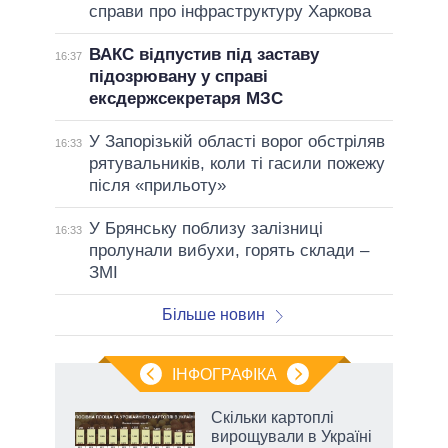
справи про інфраструктуру Харкова
ВАКС відпустив під заставу
16:37
підозрювану у справі
ексдержсекретаря МЗС
У Запорізькій області ворог обстріляв
16:33
рятувальників, коли ті гасили пожежу
після «прильоту»
У Брянську поблизу залізниці
16:33
пролунали вибухи, горять склади –
ЗМІ
Більше новин
ІНФОГРАФІКА
 5
Скільки картоплі
вго
вирощували в Україні