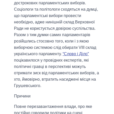
дострокових парламентських виборів.
Соціологи та політологи сходяться на думці,
що парламентські вибори провести
необхідно, адже нинішній склад Верховної
Ради не користується довірою суспільства.
Разом з тим думки самих парламентарів
розійшлись стосовно того, коли і з якою
виборчою системою слід обирати
V
ІІІ склад
українського парламенту.
“Слово і Діло”
поцікавилося у провідних експертів, які
політичні гравці в перспективі можуть
отримати зиск від парламентських виборів, а
хто, ймовірно, втратить насиджені місця на
Грушевського.
Причини
Повне перезавантаження влади, про яке
постійно говорили політики на сцені