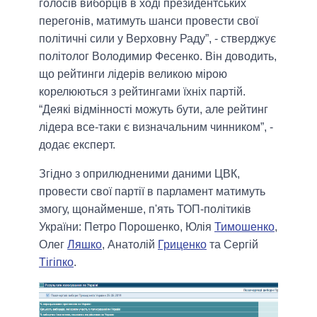
голосів виборців в ході президентських
перегонів, матимуть шанси провести свої
політичні сили у Верховну Раду”,
- стверджує
політолог Володимир Фесенко. Він доводить,
що рейтинги лідерів великою мірою
корелюються з рейтингами їхніх партій.
“Деякі відмінності можуть бути, але рейтинг
лідера все-таки є визначальним чинником”
, -
додає експерт.
Згідно з оприлюдненими даними ЦВК,
провести свої партії в парламент матимуть
змогу, щонайменше, п'ять ТОП-політиків
України: Петро Порошенко, Юлія
Тимошенко
,
Олег
Ляшко
, Анатолій
Гриценко
та Сергій
Тігіпко
.