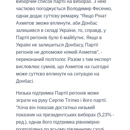
виборчий список партії на виборах. З нею
частково погоджується Володимир Фесенко,
однак додає суттєву ремарку.
“Якщо Рінат
Ахметов зможе вплинути, аби Донбас
залишився в складі України, то, справді, у
Партії регіонів було б майбутнє. Якщо в
Україні не залишиться Донбасу, Партії
регіонів не допоможе ніякий Ахметов”,
-
переконаний політолог. Разом з тим експерт
висловлює сумнів, що Ахметов на сьогодні
може суттєво вплинути на ситуацію на
Донбасі.
Низька підтримка Партії регіонів може
зіграти на руку Сергію Тігіпко і його партії.
“Хоча він показав достатньо низький
показник на президентських виборах (5,23% -
ред.), однак його підтримка рівномірно
розподілена по всьому південному сході