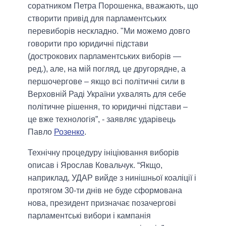
соратником Петра Порошенка, вважають, що
створити привід для парламентських
перевиборів нескладно.
"Ми можемо довго
говорити про юридичні підстави
(дострокових парламентських виборів —
ред.), але, на мій погляд, це другорядне, а
першочергове – якщо всі політичні сили в
Верховній Раді України ухвалять для себе
політичне рішення, то юридичні підстави –
це вже
технологія”
, - заявляє ударівець
Павло
Розенко
.
Технічну процедуру ініціювання виборів
описав і Ярослав Ковальчук.
“Якщо,
наприклад, УДАР вийде з нинішньої коаліції і
протягом 30-ти днів не буде сформована
нова, президент призначає позачергові
парламентські вибори і кампанія