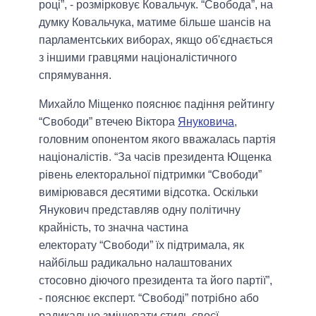
році”
, - розмірковує Ковальчук. “Свобода”, на
думку Ковальчука, матиме більше шансів на
парламентських виборах, якщо об'єднається
з іншими гравцями націоналістичного
спрямування.
Михайло Міщенко пояснює падіння рейтингу
“Свободи” втечею Віктора
Януковича
,
головним опонентом якого вважалась партія
націоналістів.
“За часів президента Ющенка
рівень електоральної підтримки “Свободи”
вимірювався десятими відсотка. Оскільки
Янукович представляв одну політичну
крайність, то значна частина
електорату
“Свободи”
їх підтримала, як
найбільш радикально налаштованих
стосовно діючого президента та його партії”,
- пояснює експерт. “Свободі” потрібно або
радикально змінювати стиль своєї