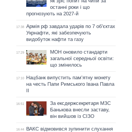
як зріс попит на чипи за
останні роки і що
прогнозують на 2027-й
Армія рф завдала ударів по 7 об'єктах
17:38
Укрнафти, які забезпечують
видобуток нафти та газу
МОН оновило стандарти
17:29
загальної середньої освіти:
що змінилось
Нацбанк випустить пам’ятну монету
17:10
на честь Папи Римського Івана Павла
II
За ексдержсекретаря МЗС
16:51
Банькова внесли заставу,
він вийшов із СІЗО
ВАКС відмовився зупинити слухання
16:44