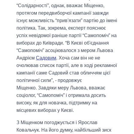
“Солідарності”, однак, вважає Міщенко,
протягом передвиборчої кампанії завжди
існує можливість “прив'язати” партію до імені
політика. Так, зокрема, експерт пояснює
успіх невідомої раніше партії “Самопоміч” на
виборах до Київради. “
В Києві
об'єднання
“Самопоміч” асоціювалося з мером Львова
Андрієм
Садовим
. Хоча сам він не не
очолював список партії, але в ході рекламної
кампанії саме Садовий став обличчям цієї
політичної сили”,
- продовжує
Міщенко.
Завдяки меру Львова, вважає
соціолог, “Самопоміч” і отримала досить
високу, як для новачка, підтримку на
місцевих виборах у Києві.
З Міщенком погоджується і Ярослав
Ковальчук. На його думку, найбільший зиск