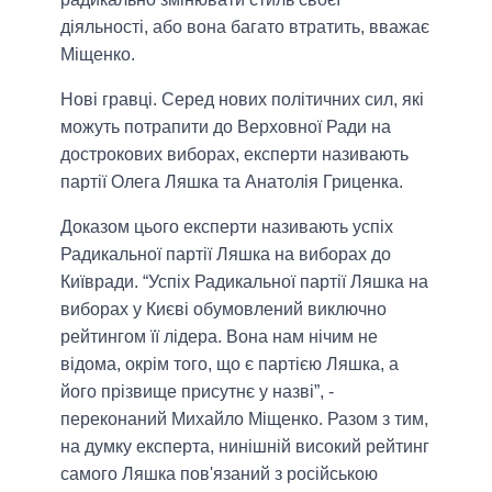
діяльності, або вона багато втратить, вважає
Міщенко.
Нові гравці.
Серед нових політичних сил, які
можуть потрапити до Верховної Ради на
дострокових виборах, експерти називають
партії Олега Ляшка та Анатолія Гриценка.
Доказом цього експерти називають успіх
Радикальної партії Ляшка на виборах до
Київради.
“Успіх Радикальної партії Ляшка на
виборах у Києві обумовлений виключно
рейтингом її лідера. Вона нам нічим не
відома, окрім того, що є партією Ляшка, а
його прізвище присутнє у назві”,
-
переконаний Михайло Міщенко. Разом з тим,
на думку екcперта, нинішній високий рейтинг
самого Ляшка пов'язаний з російською