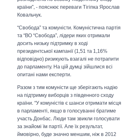
країни”,
- пояснює переваги Тігіпка Ярослав
Ковальчук.
“
Свобода” та комуністи.
Комуністична партія
та “ВО “Свобода”, лідери яких отримали
досить низьку підтримку в ході
президентської кампанії (1,51 та 1,16%
відповідно) ризикують взагалі не потрапити
до парламенту. На цій думці зійшлися всі
опитані нами експерти.
Разом з тим комуністи ще зберігають надію
на підтримку виборців з південного сходу
країни.
“У комуністів є шанси отримати місця
в парламенті, якщо в голосуванні братиме
участь Донбас. Люди там звикли голосувати
за знайомі їм партії. Але їх результат,
ймовірно, буде значно меншим, ніж в 2012