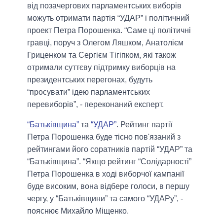
від позачергових парламентських виборів
можуть отримати партія “УДАР” і політичний
проект Петра Порошенка.
“Саме ці політичні
гравці, поруч з Олегом Ляшком, Анатолієм
Гриценком та Сергієм Тігіпком, які також
отримали суттєву підтримку виборців на
президентських перегонах, будуть
“просувати” ідею парламентських
перевиборів”,
- переконаний експерт.
“
Батьківщина”
та
“УДАР”
.
Рейтинг партії
Петра Порошенка буде тісно пов'язаний з
рейтингами його соратників партій “УДАР” та
“Батьківщина”.
“Якщо рейтинг “Солідарності”
Петра Порошенка в ході виборчої кампанії
буде високим, вона відбере голоси, в першу
чергу, у “Батьківщини” та самого “УДАРу”
, -
пояснює Михайло Міщенко.