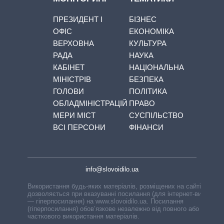
ПРЕЗИДЕНТ І
БІЗНЕС
ОФІС
ЕКОНОМІКА
ВЕРХОВНА
КУЛЬТУРА
РАДА
НАУКА
КАБІНЕТ
НАЦІОНАЛЬНА
МІНІСТРІВ
БЕЗПЕКА
ГОЛОВИ
ПОЛІТИКА
ОБЛАДМІНІСТРАЦІЙ
ПРАВО
МЕРИ МІСТ
СУСПІЛЬСТВО
ВСІ ПЕРСОНИ
ФІНАНСИ
info@slovoidilo.ua
Використання будь-яких матеріалів, розміщених на сайті,
дозволяється при вказуванні посилання (для інтернет-видань
— гіперпосилання) на www.slovoidilo.ua. Посилання
(гіперпосилання) обов’язкове незалежно від повного або
часткового використання матеріалів.