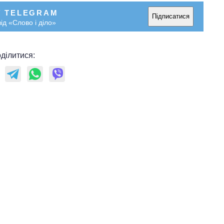
У TELEGRAM
Підписатися
ід «Слово і діло»
ділитися: