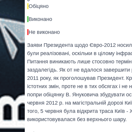
Обiцяно
Виконано
Не виконано
Заяви Президента щодо Євро-2012 носили
були реалізовані, оскільки в цілому інфр
Питання виникають лише стосовно термін
заздалегідь. Як от не вдалося завершити 
2011 року, як проголошував Президент. Кр
істотних змін, проте не в тих обсягах і не 
попри обіцянку В. Януковича збудувати ос
червня 2012 р. на магістральній дорозі Ки
того, 5 червня була відкрита траса Київ 
використовувалася без верхнього шару.