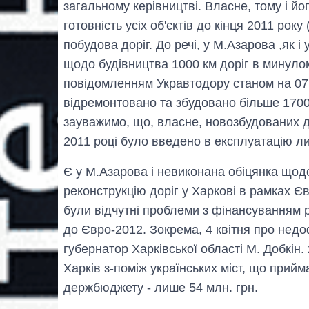
загальному керівництві. Власне, тому і йо
готовність усіх об'єктів до кінця 2011 року
побудова доріг. До речі, у М.Азарова ,як і
щодо будівництва 1000 км доріг в минулом
повідомленням Укравтодору станом на 07.
відремонтовано та збудовано більше 1700
зауважимо, що, власне, новозбудованих д
2011 році було введено в експлуатацію ли
Є у М.Азарова і невиконана обіцянка щодо
реконструкцію доріг у Харкові в рамках Єв
були відчутні проблеми з фінансуванням р
до Євро-2012. Зокрема, 4 квітня про не
губернатор Харківської області М. Добкін. 
Харків з-поміж українських міст, що прий
держбюджету - лише 54 млн. грн.