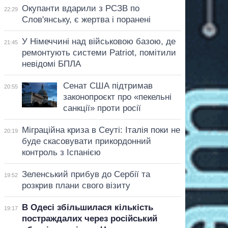
Окупанти вдарили з РСЗВ по
22:29
Слов'янську, є жертва і поранені
У Німеччині над військовою базою, де
21:45
ремонтують системи Patriot, помітили
невідомі БПЛА
Сенат США підтримав
20:55
законопроєкт про «пекельні
санкції» проти росії
Міграційна криза в Сеуті: Італія поки не
20:19
буде скасовувати прикордонний
контроль з Іспанією
Зеленський прибув до Сербії та
19:52
розкрив плани свого візиту
В Одесі збільшилася кількість
19:17
постраждалих через російський