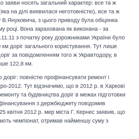
го заяви носять загальний характер: все та ж
 (яка на ділі виявилася неготовністю), все та ж
 у В.Януковича, з цього приводу була обіцянка
у році. Вона зарахована як виконана - за
11.11 з початку року дорожниками України було
 км доріг загального користування. Тут лише
оріг за повідомленням того ж Укравтодору, в
ше 122,8 км.
 доріг: повністю профінансувати ремонт і
ро-2012. Тут відзначимо, що в 2012 р. в Харкові
емонту та будівництва доріг в межах підготовки
дофінансування з держбюджету повідомив
25 квітня 2012 р. мер міста Г. Кернес заявив, що
мають чемпіонат, отримав найменшу суму з