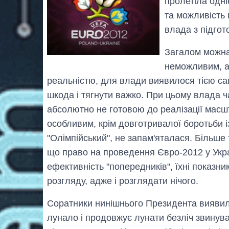
пролетіла одн
та можливість 
влада з підгот
Загалом можна
неможливим, а
реальністю, для влади виявилося тією сам
шкода і тягнути важко. При цьому влада 
абсолютно не готовою до реалізації масшт
особливим, крім довготривалої боротьби 
"Олімпійський", не запам'яталася. Більше 
що право на проведення Євро-2012 у Украї
ефективність "попередників", їхні показни
розгляду, адже і розглядати нічого.
Соратники нинішнього Президента виявили
лунало і продовжує лунати безліч звинува