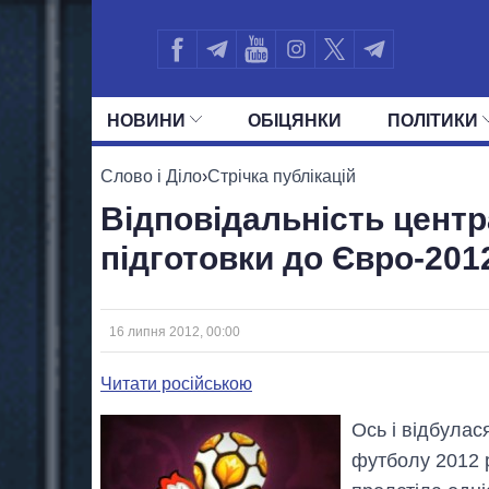
НОВИНИ
ОБIЦЯНКИ
ПОЛIТИКИ
УСІ ПОЛІТИКИ
ПРЕЗИДЕНТ І ОФ
Слово і Діло
›
Стрічка публікацій
Відповідальність центр
підготовки до Євро-201
16 липня 2012, 00:00
Читати російською
Ось і відбулас
футболу 2012 р