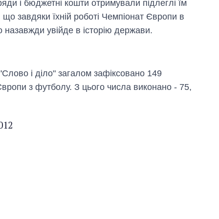
дряди і бюджетні кошти отримували підлеглі їм
, що завдяки їхній роботі Чемпіонат Європи в
о назавжди увійде в історію держави.
"Слово і діло" загалом зафіксовано 149
вропи з футболу. З цього числа виконано - 75,
012
Як змінився
бюджет
Міністерства
оборони за 13
років війни з
росією