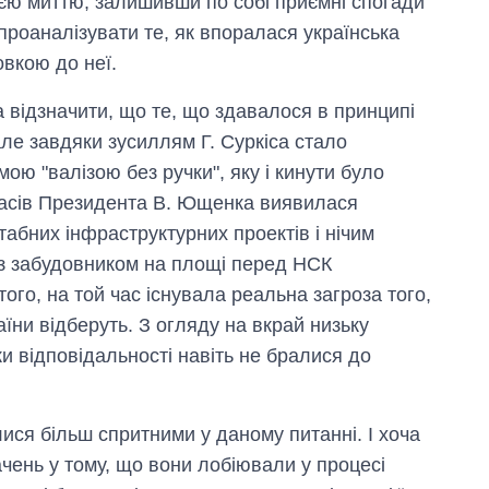
ією миттю, залишивши по собі приємні спогади
проаналізувати те, як впоралася українська
овкою до неї.
 відзначити, що те, що здавалося в принципі
ле завдяки зусиллям Г. Суркіса стало
ою "валізою без ручки", яку і кинути було
часів Президента В. Ющенка виявилася
абних інфраструктурних проектів і нічим
із забудовником на площі перед НСК
того, на той час існувала реальна загроза того,
ни відберуть. З огляду на вкрай низьку
ки відповідальності навіть не бралися до
ся більш спритними у даному питанні. І хоча
чень у тому, що вони лобіювали у процесі