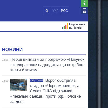
УКР
РОС
Порівняння
політиків
ЦІЙ
МЕРИ МІСТ
ВСІ ПЕРСОНИ
НОВИНИ
Перші виплати за програмою «Пакунок
23:56
школяра» вже надходять: що потрібно
знати батькам
Ворог обстріляв
ПІДСУМКИ
23:09
стадіон «Чорноморець», а
Сенат США підтримав
«пекельні санкції» проти рф. Головне
за день