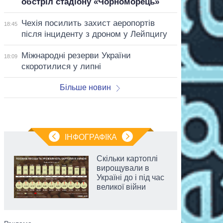
обстріл стадіону «Чорноморець»
Чехія посилить захист аеропортів
18:45
після інциденту з дроном у Лейпцигу
Міжнародні резерви України
18:09
скоротилися у липні
Більше новин
ІНФОГРАФІКА
Скільки картоплі
вирощували в
Україні до і під час
великої війни