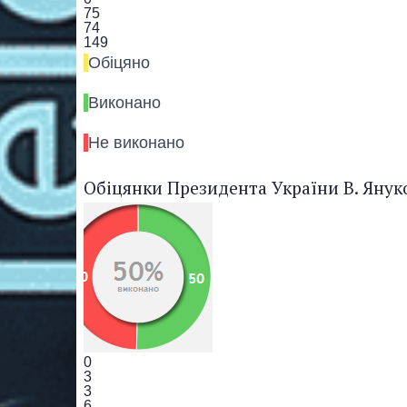
75
74
149
Обiцяно
Виконано
Не виконано
Обіцянки Президента України В. Янук
0
3
3
6