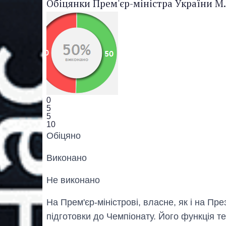
Обіцянки Прем'єр-міністра України М.
0
5
5
10
Обiцяно
Виконано
Не виконано
На Прем'єр-міністрові, власне, як і на П
підготовки до Чемпіонату. Його функція т