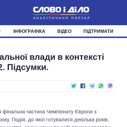
ІНФОГРАФІКА
ВІДЕО
ПІДТРИМАТИ
ІС
СТРІЧКА
ВЕРХОВНА РАДА
ПОДІЇ
СТАТТІ
КАБІНЕТ МІНІСТРІВ
ДУМКИ
ОГЛЯДИ
ГОЛОВИ ОБЛАДМІНІСТРА
ДАЙДЖЕСТИ
альної влади в контексті
ПОЛІТИКА
ДЕПУТАТИ
ЕКОНОМІКА
КОМІТЕТИ
СУСПІЛЬСТВО
ФРАКЦІЇ
ОКРУГИ
СВІТ
2. Підсумки.
я фінальна частина Чемпіонату Європи з
оку. Подія, до якої готувалися декілька років,