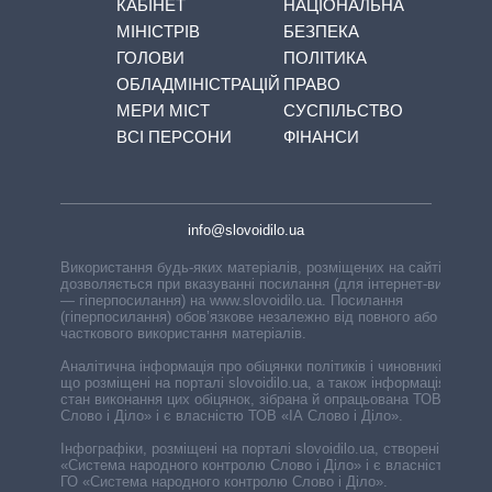
КАБІНЕТ
НАЦІОНАЛЬНА
МІНІСТРІВ
БЕЗПЕКА
ГОЛОВИ
ПОЛІТИКА
ОБЛАДМІНІСТРАЦІЙ
ПРАВО
МЕРИ МІСТ
СУСПІЛЬСТВО
ВСІ ПЕРСОНИ
ФІНАНСИ
info@slovoidilo.ua
Використання будь-яких матеріалів, розміщених на сайті,
дозволяється при вказуванні посилання (для інтернет-видань
— гіперпосилання) на www.slovoidilo.ua. Посилання
(гіперпосилання) обов’язкове незалежно від повного або
часткового використання матеріалів.
Аналітична інформація про обіцянки політиків і чиновників,
що розміщені на порталі slovoidilo.ua, а також інформація про
стан виконання цих обіцянок, зібрана й опрацьована ТОВ «ІА
Слово і Діло» і є власністю ТОВ «ІА Слово і Діло».
Інфографіки, розміщені на порталі slovoidilo.ua, створені ГО
«Система народного контролю Слово і Діло» і є власністю
ГО «Система народного контролю Слово і Діло».