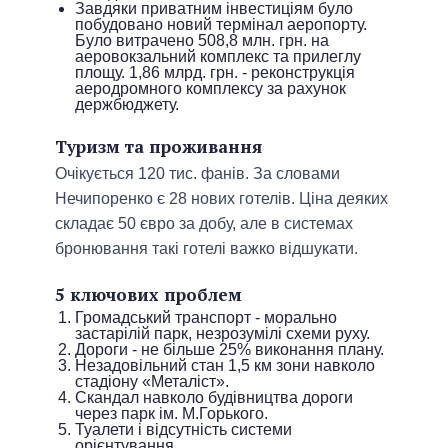
Завдяки приватним інвестиціям було
побудовано новий термінал аеропорту.
Було витрачено 508,8 млн. грн. на
аеровокзальний комплекс та прилеглу
площу. 1,86 млрд. грн. - реконструкція
аеродромного комплексу за рахунок
держбюджету.
Туризм та проживання
Очікується 120 тис. фанів. За словами
Нечипоренко є 28 нових готелів. Ціна деяких
складає 50 євро за добу, але в системах
бронювання такі готелі важко відшукати.
5 ключових проблем
Громадський транспорт - морально
застарілій парк, незрозумілі схеми руху.
Дороги - не більше 25% виконання плану.
Незадовільний стан 1,5 км зони навколо
стадіону «Металіст».
Скандал навколо будівництва дороги
через парк ім. М.Горького.
Туалети і відсутність системи
орієнтування.