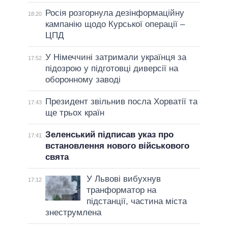
Росія розгорнула дезінформаційну
18:20
кампанію щодо Курської операції –
ЦПД
У Німеччині затримали українця за
17:52
підозрою у підготовці диверсії на
оборонному заводі
Президент звільнив посла Хорватії та
17:43
ще трьох країн
Зеленський підписав указ про
17:41
встановлення нового військового
свята
У Львові вибухнув
17:12
транформатор на
підстанції, частина міста
знеструмлена