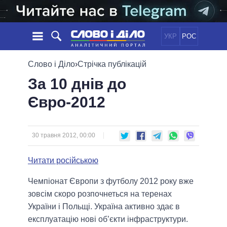
УКР
РОС
НОВИНИ
Слово і Діло
›
Стрічка публікацій
За 10 днів до
ОБIЦЯНКИ
СТРІЧКА
ПОЛІТИКА
Євро-2012
ПОДІЇ
ЕКОНОМІКА
ПОЛIТИКИ
СТАТТІ
СУСПІЛЬСТВО
ІНФОГРАФІКА
ДУМКИ
СВІТ
УСІ ПОЛІТИКИ
30 травня 2012, 00:00
ОГЛЯДИ
ПРЕЗИДЕНТ І ОФІС
ВІДЕО
Читати російською
ДАЙДЖЕСТИ
ВЕРХОВНА РАДА
ПІДТРИМАТИ
КАБІНЕТ МІНІСТРІВ
Чемпіонат Європи з футболу 2012 року вже
ГОЛОВИ ОБЛАДМІНІСТРАЦІЙ
зовсім скоро розпочнеться на теренах
ПОРІВНЯННЯ ПОЛІТИКІВ
МЕРИ МІСТ
України і Польщі. Україна активно здає в
експлуатацію нові об’єкти інфраструктури.
ВСІ ПЕРСОНИ