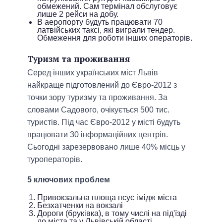
обмежений. Сам термінал обслуговує
лише 2 рейси на добу.
В аеропорту будуть працювати 70
латвійських таксі, які виграли тендер.
Обмеження для роботи інших операторів.
Туризм та проживання
Серед інших українських міст Львів
найкраще підготовлений до Євро-2012 з
точки зору туризму та проживання. За
словами Садового, очікується 500 тис.
туристів. Під час Євро-2012 у місті будуть
працювати 30 інформаційних центрів.
Сьогодні зарезервовано лише 40% місць у
туроператорів.
5 ключових проблем
Привокзальна площа псує імідж міста
Безхатченки на вокзалі
Дороги (бруківка), в тому числі на під'їзді
до міста та у Львівській області