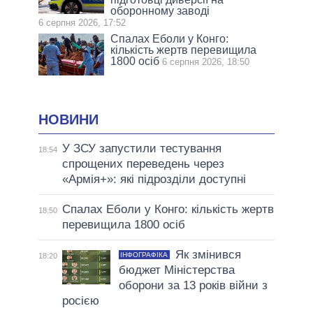
оборонному заводі
6 серпня 2026, 17:52
Спалах Еболи у Конго:
кількість жертв перевищила
1800 осіб
6 серпня 2026, 18:50
НОВИНИ
У ЗСУ запустили тестування
18:54
спрощених переведень через
«Армія+»: які підрозділи доступні
Спалах Еболи у Конго: кількість жертв
18:50
перевищила 1800 осіб
Як змінився
ІНФОГРАФІКА
18:20
бюджет Міністерства
оборони за 13 років війни з
росією