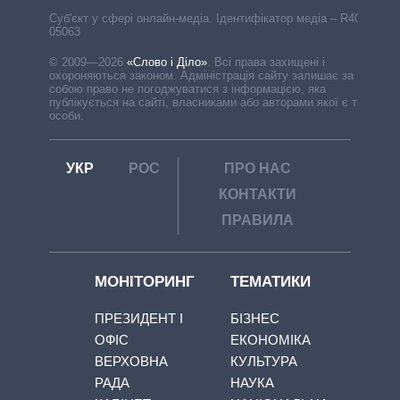
Cуб'єкт у сфері онлайн-медіа. Ідентифікатор медіа – R40-
05063
© 2009—2026
«Слово і Діло»
.
Всі права захищені і
охороняються законом. Адміністрація сайту залишає за
собою право не погоджуватися з інформацією, яка
публікується на сайті, власниками або авторами якої є треті
особи.
УКР
РОС
ПРО НАС
КОНТАКТИ
ПРАВИЛА
МОНІТОРИНГ
ТЕМАТИКИ
ПРЕЗИДЕНТ І
БІЗНЕС
ОФІС
ЕКОНОМІКА
ВЕРХОВНА
КУЛЬТУРА
РАДА
НАУКА