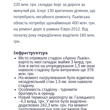
220 млн. грн. складає борг за дороги за
минулий рік. Існує 130 критичних ділянок, що
потребують негайного ремонту. Львівська
область потребує щонайменше 400 млн. грн.
на ремонт доріг в рамках Євро-2012. Від
початку року передбачено виділити 160 млн.
грн.
Інфраструктура
Місто отримало стадіон «Арену Львів»,
вартість якої складає майже 3 млрд. грн.
Але в квітні на упорядкування 1,5 км зони
навколо стадіону було витрачено ще 378
млн. грн.
На момент патрулювання було відмічено
незадовільний стан 1,5 км. зони навколо
стадіону.
Особливість стадіону - турнікети
братимуть в оренду.
Новий термінал аеропорту ім. Галицького
- 4,3 млрд. грн. У квітні було виділено
додаткових 242,3 млн. грн. На момент
патрулювання рух для пасажирів був