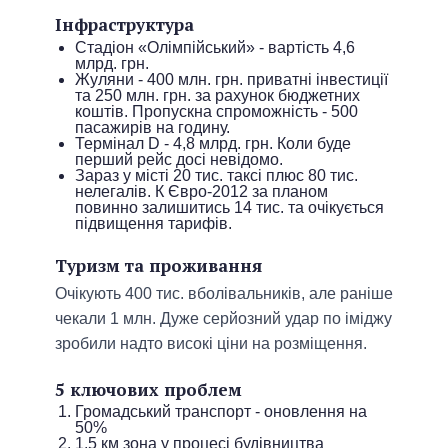
Інфраструктура
Стадіон «Олімпійський» - вартість 4,6
млрд. грн.
Жуляни - 400 млн. грн. приватні інвестиції
та 250 млн. грн. за рахунок бюджетних
коштів. Пропускна спроможність - 500
пасажирів на годину.
Термінал D - 4,8 млрд. грн. Коли буде
перший рейс досі невідомо.
Зараз у місті 20 тис. таксі плюс 80 тис.
нелегалів. К Євро-2012 за планом
повинно залишитись 14 тис. та очікується
підвищення тарифів.
Туризм та проживання
Очікують 400 тис. вболівальників, але раніше
чекали 1 млн. Дуже серйозний удар по іміджу
зробили надто високі ціни на розміщення.
5 ключових проблем
Громадський транспорт - оновлення на
50%
1,5 км зона у процесі будівництва