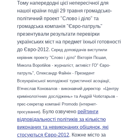
Тому напередодні цієї непересічної для
нашої країни події 29 травня громадсько-
політичний проект "Слово і діло" та
громадська компанія "Євро-патруль"
презентували результати перевірки
українських міст на предмет їхньої готовності
до Євро-2012
.
Серед доповідачів виступили
керівник проекту "Слово і діло" Вікторія Пєшая,
Микола Воробйов - журналіст, активіст ГО" Євро-
патруль",
Олександр
Файнін
-
Президент
Всеукраїнської
молодіжної
туристичної
асоціації,
В'ячеслав
Коновалов
-
виконавчий
директор «
Центру
кримінологічних
досліджень» та Андрій Чоботарьов -
прес-секретар компанії
Promodo
(інтернет-
Було озвучено
рейтинги
.
просування)
відповідальності політиків за кількістю
виконаних та невиконаних обіцянок, які
стосуються Євро-2012
. Кожне місто за