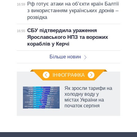
Рф готує атаки на об’єкти країн Балтії
16:59
з використанням українських дронів –
розвідка
СБУ підтвердила ураження
16:55
Ярославського НПЗ та ворожих
кораблів у Керчі
Більше новин
ІНФОГРАФІКА
Як зросли тарифи на
раїні
холодну воду у
ої
містах України на
початок серпня