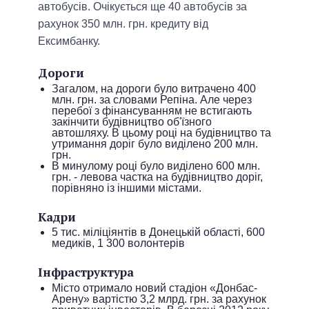
автобусів. Очікується ще 40 автобусів за
рахунок 350 млн. грн. кредиту від
Ексимбанку.
Дороги
Загалом, на дороги було витрачено 400
млн. грн. за словами Репіна. Але через
перебої з фінансуванням не встигають
закінчити будівництво об'їзного
автошляху. В цьому році на будівництво та
утримання доріг було виділено 200 млн.
грн.
В минулому році було виділено 600 млн.
грн. - левова частка на будівництво доріг,
порівняно із іншими містами.
Кадри
5 тис. міліціянтів в Донецькій області, 600
медиків, 1 300 волонтерів
Інфраструктура
Місто отримало новий стадіон «Донбас-
Арену» вартістю 3,2 млрд. грн. за рахунок