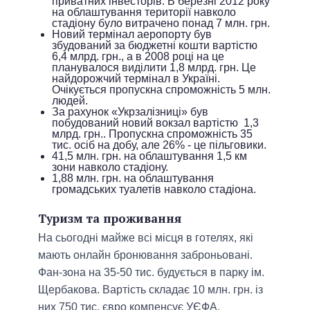
приватних інвесторів. В березні 2012 року
на облаштування території навколо
стадіону було витрачено понад 7 млн. грн.
Новий термінал аеропорту був
збудований за бюджетні кошти вартістю
6,4 млрд. грн., а в 2008 році на це
планувалося виділити 1,8 млрд. грн. Це
найдорожчий термінал в Україні.
Очікується пропускна спроможність 5 млн.
людей.
За рахунок «Укрзалізниці» був
побудований новий вокзал вартістю 1,3
млрд. грн.. Пропускна спроможність 35
тис. осіб на добу, але 26% - це пільговики.
41,5 млн. грн. на облаштування 1,5 км
зони навколо стадіону.
1,88 млн. грн. на облаштування
громадських туалетів навколо стадіона.
Туризм та проживання
На сьогодні майже всі місця в готелях, які
мають онлайн бронювання заброньовані.
Фан-зона на 35-50 тис. будується в парку ім.
Щербакова. Вартість складає 10 млн. грн. із
них 750 тис. євро компенсує УЄФА.