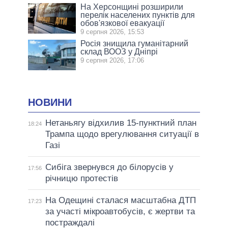
На Херсонщині розширили
перелік населених пунктів для
обов'язкової евакуації
9 серпня 2026, 15:53
Росія знищила гуманітарний
склад ВООЗ у Дніпрі
9 серпня 2026, 17:06
НОВИНИ
Нетаньягу відхилив 15-пунктний план
18:24
Трампа щодо врегулювання ситуації в
Газі
Сибіга звернувся до білорусів у
17:56
річницю протестів
На Одещині сталася масштабна ДТП
17:23
за участі мікроавтобусів, є жертви та
постраждалі