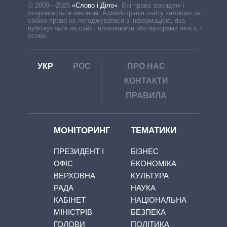
© 2009—2026
«Слово і Діло»
.
Всі права захищені і
охороняються законом. Адміністрація сайту залишає за
собою право не погоджуватися з інформацією, яка
публікується на сайті, власниками або авторами якої є треті
особи.
УКР
РОС
ПРО НАС
КОНТАКТИ
ПРАВИЛА
МОНІТОРИНГ
ТЕМАТИКИ
ПРЕЗИДЕНТ І
БІЗНЕС
ОФІС
ЕКОНОМІКА
ВЕРХОВНА
КУЛЬТУРА
РАДА
НАУКА
КАБІНЕТ
НАЦІОНАЛЬНА
МІНІСТРІВ
БЕЗПЕКА
ГОЛОВИ
ПОЛІТИКА