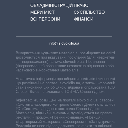
ОБЛАДМІНІСТРАЦІЙ
ПРАВО
МЕРИ МІСТ
СУСПІЛЬСТВО
ВСІ ПЕРСОНИ
ФІНАНСИ
info@slovoidilo.ua
Використання будь-яких матеріалів, розміщених на сайті,
дозволяється при вказуванні посилання (для інтернет-видань
— гіперпосилання) на www.slovoidilo.ua. Посилання
(гіперпосилання) обов’язкове незалежно від повного або
часткового використання матеріалів.
Аналітична інформація про обіцянки політиків і чиновників,
що розміщені на порталі slovoidilo.ua, а також інформація про
стан виконання цих обіцянок, зібрана й опрацьована ТОВ «ІА
Слово і Діло» і є власністю ТОВ «ІА Слово і Діло».
Інфографіки, розміщені на порталі slovoidilo.ua, створені ГО
«Система народного контролю Слово і Діло» і є власністю
ГО «Система народного контролю Слово і Діло».
Матеріали, відмічені значками, публікуються на правах
реклами: «Промо», «Новини компаній», «Позиція»,
«Партнерський матеріал», «Спецпроєкт», «За підтримки».
Редакція не несе відповідальності за факти та оціночні