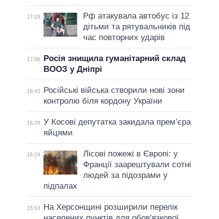
Рф атакувала автобус із 12
17:19
дітьми та рятувальників під
час повторних ударів
Росія знищила гуманітарний склад
17:06
ВООЗ у Дніпрі
Російські війська створили нові зони
16:43
контролю біля кордону України
У Косові депутатка закидала прем’єра
16:29
яйцями
Лісові пожежі в Європі: у
16:24
Франції заарештували сотні
людей за підозрами у
підпалах
На Херсонщині розширили перелік
15:53
населених пунктів для обов'язкової