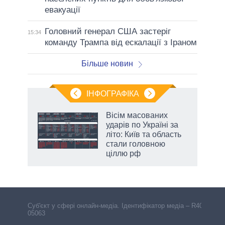
евакуації
Головний генерал США застеріг
15:34
команду Трампа від ескалації з Іраном
Більше новин
ІНФОГРАФІКА
жет
Вісім масованих
ударів по Україні за
ків
літо: Київ та область
стали головною
ціллю рф
Cуб'єкт у сфері онлайн-медіа. Ідентифікатор медіа – R40-
05063