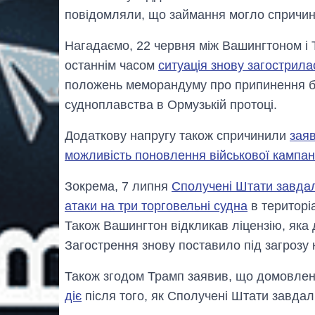
повідомляли, що займання могло спричин
Нагадаємо, 22 червня між Вашингтоном і
останнім часом
ситуація знову загострила
положень меморандуму про припинення бо
судноплавства в Ормузькій протоці.
Додаткову напругу також спричинили
зая
можливість поновлення військової кампані
Зокрема, 7 липня
Сполучені Штати завдали
атаки на три торговельні судна
в територі
Також Вашингтон відкликав ліцензію, яка
Загострення знову поставило під загрозу 
Також згодом Трамп заявив, що домовлен
діє
після того, як Сполучені Штати завдали 