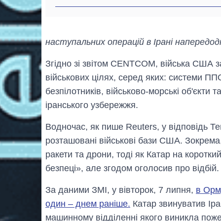
наступальних операцій в Ірані напередодн
Згідно зі звітом CENTCOM, війська США з
військових цілях, серед яких: системи ППО
безпілотників, військово-морські об'єкти 
іранського узбережжя.
Водночас, як пише Reuters, у відповідь Те
розташовані військові бази США. Зокрем
ракети та дрони, тоді як Катар на коротк
безпеці», але згодом оголосив про відбій.
За даними ЗМІ, у вівторок, 7 липня,
в Орм
один – днем раніше.
Катар звинуватив Іран
машинному відділенні якого виникла пож