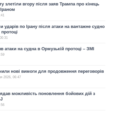
ту злетіли вгору після заяв Трампа про кінець
 Іраном
:41
 ударів по Ірану після атаки на вантажне судно
 протоці
00:31
ив атаки на судна в Ормузькій протоці – ЗМІ
:59
учили нові вимоги для продовження переговорів
я 2026, 06:47
ядав можливість поновлення бойових дій з
SJ
:56