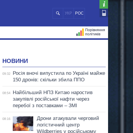
УКР
РОС
Порівняння
політиків
ЦІЙ
МЕРИ МІСТ
ВСІ ПЕРСОНИ
НОВИНИ
Росія вночі випустила по Україні майже
09:32
150 дронів: скільки збила ППО
Найбільший НПЗ Китаю наростив
08:54
закупівлі російської нафти через
перебої з поставками – ЗМІ
Дрони атакували черговий
08:16
логістичний центр
Wildberries у російському