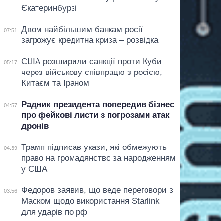
Єкатеринбурзі
Двом найбільшим банкам росії
07:51
загрожує кредитна криза – розвідка
США розширили санкції проти Куби
05:17
через військову співпрацю з росією,
Китаєм та Іраном
Радник президента попередив бізнес
04:57
про фейкові листи з погрозами атак
дронів
Трамп підписав укази, які обмежують
04:39
право на громадянство за народженням
у США
Федоров заявив, що веде переговори з
03:56
Маском щодо використання Starlink
для ударів по рф