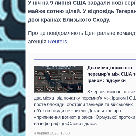
У ніч на 9 липня США завдали новї сері
майже сотню цілей. У відповідь Тегеран
двої країнах Близького Сходу.
Про це повідомляють Центральне коман
агенція
Reuters
.
Два місяці крихкого
перемир’я між США т
Іраном: підсумки
8 червня виповнюєтьс
два місяці від початку перемир’я між Іраном і С
проте блокади, обстріли танкерів та військових
об’єктів нікуди не зникли. Детальніше про
«припинення вогню» в районі Ормузької протоки
на інфографіці «Слово і діло».
4 червня 2026, 16:03