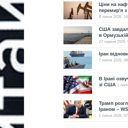
Ціни на наф
перемир'я з
8 липня 2026, 14
США завдали
в Ормузькій
27 червня 2026, 
Іран віднов
7 липня 2026, 08
В Ірані озв
зі США
1 липн
Трамп розгл
Іраном – W
1 липня 2026, 07