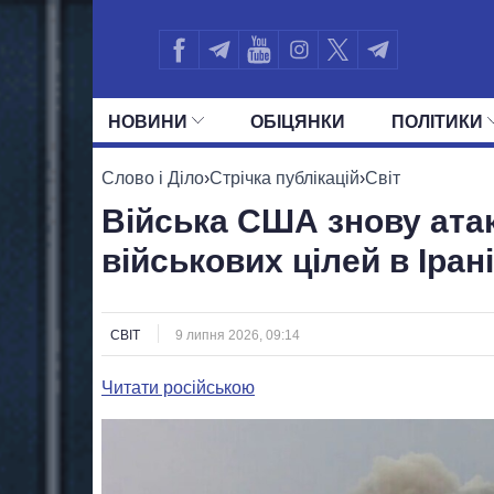
НОВИНИ
ОБIЦЯНКИ
ПОЛIТИКИ
УСІ ПОЛІТИКИ
ПРЕЗИДЕНТ І ОФ
Слово і Діло
›
Стрічка публікацій
›
Світ
Війська США знову ата
військових цілей в Ірані
СВІТ
9 липня 2026, 09:14
Читати російською