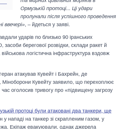
та мирних цивільних моряків в
Ормузькій протоці... Ці удари
пролунали після успішного проведення
і ввечері»
, – йдеться у заяві.
авдали ударів по близько 90 іранських
, засоби берегової розвідки, склади ракет й
та військова логістична інфраструктура вздовж
геран атакував Кувейт і Бахрейн, де
а, Міноборони Кувейту заявило, що перехоплює
ий час оголосив тривогу про «підвищену загрозу
узькій протоці були атаковані два танкери, ще
 у нападі на танкер зі скрапленим газом, у
ежа. Екіпаж евакуювали, однак джерела