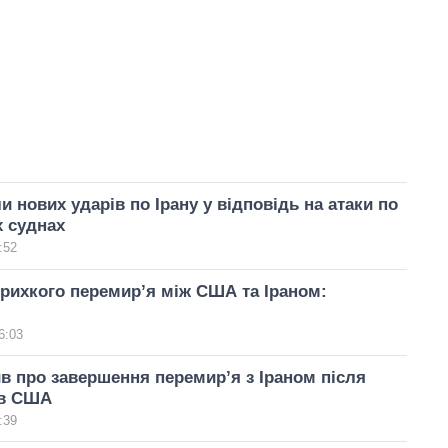
 нових ударів по Ірану у відповідь на атаки по
 суднах
:52
крихкого перемир’я між США та Іраном:
6:03
в про завершення перемир’я з Іраном після
ів США
:39