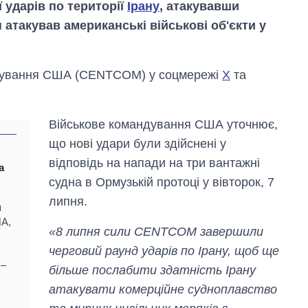
ї ударів по території
Ірану
, атакувавши
 атакував американські військові об'єкти у
дування США (CENTCOM) у соцмережі
Х
та
Військове командування США уточнює,
що нові удари були здійснені у
відповідь на напади на три вантажні
а
судна в Ормузькій протоці у вівторок, 7
липня.
я
ША,
«8 липня сили CENTCOM завершили
Вісім масованих
ударів по Україні
черговий раунд ударів по Ірану, щоб ще
за літо: Київ та
 –
більше послабити здатність Ірану
область стали
головною ціллю
атакувати комерційне судноплавство
рф