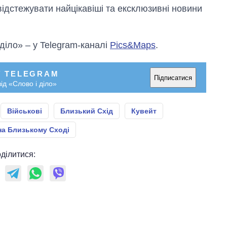
відстежувати найцікавіші та ексклюзивні новини
 діло» – у Telegram-каналі
Pics&Maps
.
У TELEGRAM
Підписатися
ід «Слово і діло»
Військові
Близький Схід
Кувейт
на Близькому Сході
ділитися: