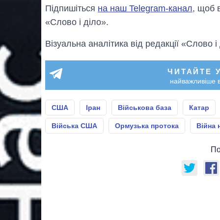
Підпишіться
на наш Telegram-канал
, щоб 
«Слово і діло».
Візуальна аналітика від редакції «Слово і
ЧИТАЙТЕ 
найважливіше в
США
Іран
Військова база
Катар
Війська США
Ормузька протока
Війна 
По