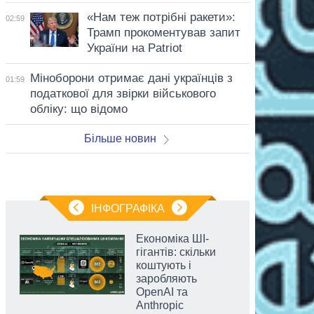
«Нам теж потрібні ракети»:
02:59
Трамп прокоментував запит
України на Patriot
Міноборони отримає дані українців з
01:59
податкової для звірки військового
обліку: що відомо
Більше новин
ІНФОГРАФІКА
Економіка ШІ-
гігантів: скільки
коштують і
заробляють
OpenAI та
Anthropic