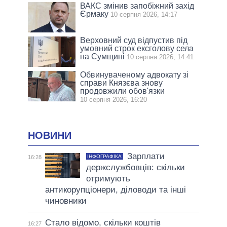
ВАКС змінив запобіжний захід
Єрмаку
10 серпня 2026, 14:17
Верховний суд відпустив під
умовний строк ексголову села
на Сумщині
10 серпня 2026, 14:41
Обвинуваченому адвокату зі
справи Князєва знову
продовжили обов'язки
10 серпня 2026, 16:20
НОВИНИ
Зарплати
ІНФОГРАФІКА
16:28
держслужбовців: скільки
отримують
антикорупціонери, діловоди та інші
чиновники
Стало відомо, скільки коштів
16:27