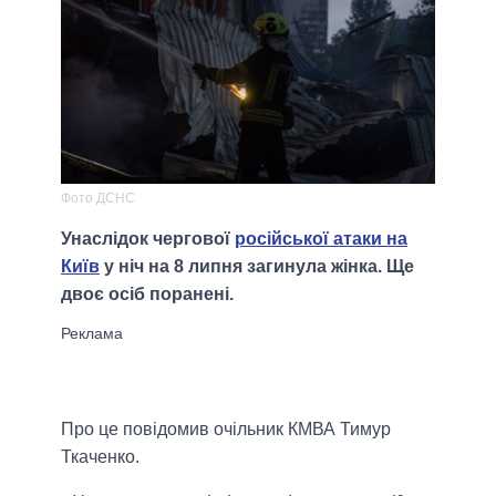
Фото ДСНС
Унаслідок чергової
російської атаки на
Київ
у ніч на 8 липня загинула жінка. Ще
двоє осіб поранені.
Про це повідомив очільник КМВА Тимур
Ткаченко.