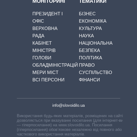
МОНІТОРИНГ
ТЕМАТИКИ
ПРЕЗИДЕНТ І
БІЗНЕС
ОФІС
ЕКОНОМІКА
ВЕРХОВНА
КУЛЬТУРА
РАДА
НАУКА
КАБІНЕТ
НАЦІОНАЛЬНА
МІНІСТРІВ
БЕЗПЕКА
ГОЛОВИ
ПОЛІТИКА
ОБЛАДМІНІСТРАЦІЙ
ПРАВО
МЕРИ МІСТ
СУСПІЛЬСТВО
ВСІ ПЕРСОНИ
ФІНАНСИ
info@slovoidilo.ua
Використання будь-яких матеріалів, розміщених на сайті,
дозволяється при вказуванні посилання (для інтернет-видань
— гіперпосилання) на www.slovoidilo.ua. Посилання
(гіперпосилання) обов’язкове незалежно від повного або
часткового використання матеріалів.