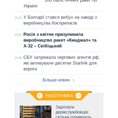
200 балістичних ракет по
Україні
У Болгарії стався вибух на заводі з
15:24
виробництва боєприпасів
Росія з квітня призупинила
15:05
виробництво ракет «Кинджал» та
Х-32 – Скібіцький
СБУ затримала чергових агентів рф,
14:58
які активували десятки Starlink для
ворога
Більше новин
ІНФОГРАФІКА
 5
Зарплати
вго
держслужбовців:
скільки отримують