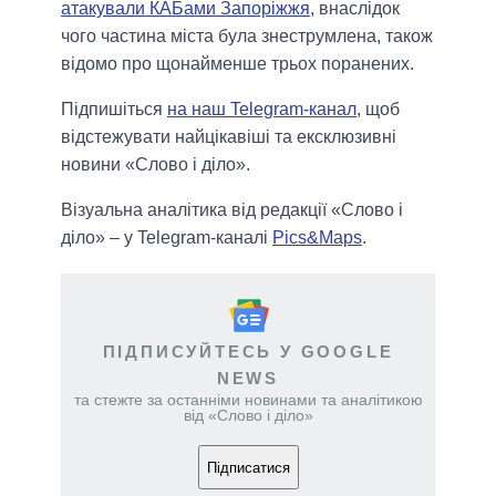
атакували КАБами Запоріжжя
, внаслідок
чого частина міста була знеструмлена, також
відомо про щонайменше трьох поранених.
Підпишіться
на наш Telegram-канал
, щоб
відстежувати найцікавіші та ексклюзивні
новини «Слово і діло».
Візуальна аналітика від редакції «Слово і
діло» – у Telegram-каналі
Pics&Maps
.
ПІДПИСУЙТЕСЬ У GOOGLE
NEWS
та стежте за останніми новинами та аналітикою
від «Слово і діло»
Підписатися