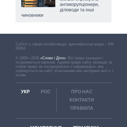
антикорупціонери,
діловоди та інші
чиновники
Cуб'єкт у сфері онлайн-медіа. Ідентифікатор медіа – R40-
05063
© 2009—2026
«Слово і Діло»
.
Всі права захищені і
охороняються законом. Адміністрація сайту залишає за
собою право не погоджуватися з інформацією, яка
публікується на сайті, власниками або авторами якої є треті
особи.
УКР
РОС
ПРО НАС
КОНТАКТИ
ПРАВИЛА