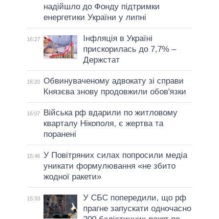
надійшло до Фонду підтримки
енергетики України у липні
Інфляція в Україні
16:27
прискорилась до 7,7% –
Держстат
Обвинуваченому адвокату зі справи
16:20
Князєва знову продовжили обов'язки
Війська рф вдарили по житловому
16:07
кварталу Нікополя, є жертва та
поранені
У Повітряних силах попросили медіа
15:46
уникати формулювання «не збито
жодної ракети»
У СБС попередили, що рф
15:33
прагне запускати одночасно