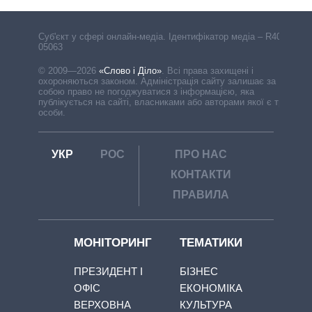
Cуб'єкт у сфері онлайн-медіа. Ідентифікатор медіа – R40-
05063
© 2009—2026
«Слово і Діло»
.
Всі права захищені і
охороняються законом. Адміністрація сайту залишає за
собою право не погоджуватися з інформацією, яка
публікується на сайті, власниками або авторами якої є треті
особи.
УКР
РОС
ПРО НАС
КОНТАКТИ
ПРАВИЛА
МОНІТОРИНГ
ТЕМАТИКИ
ПРЕЗИДЕНТ І
БІЗНЕС
ОФІС
ЕКОНОМІКА
ВЕРХОВНА
КУЛЬТУРА