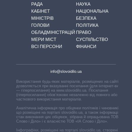
РАДА
НАУКА
КАБІНЕТ
НАЦІОНАЛЬНА
МІНІСТРІВ
БЕЗПЕКА
ГОЛОВИ
ПОЛІТИКА
ОБЛАДМІНІСТРАЦІЙ
ПРАВО
МЕРИ МІСТ
СУСПІЛЬСТВО
ВСІ ПЕРСОНИ
ФІНАНСИ
info@slovoidilo.ua
Використання будь-яких матеріалів, розміщених на сайті,
дозволяється при вказуванні посилання (для інтернет-видань
— гіперпосилання) на www.slovoidilo.ua. Посилання
(гіперпосилання) обов’язкове незалежно від повного або
часткового використання матеріалів.
Аналітична інформація про обіцянки політиків і чиновників,
що розміщені на порталі slovoidilo.ua, а також інформація про
стан виконання цих обіцянок, зібрана й опрацьована ТОВ «ІА
Слово і Діло» і є власністю ТОВ «ІА Слово і Діло».
Інфографіки, розміщені на порталі slovoidilo.ua, створені ГО