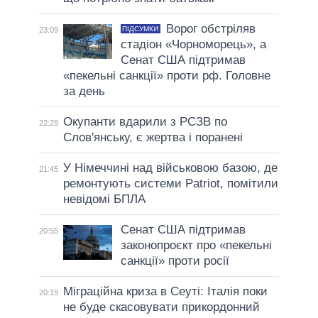
Ворог обстріляв
ПІДСУМКИ
23:09
стадіон «Чорноморець», а
Сенат США підтримав
«пекельні санкції» проти рф. Головне
за день
Окупанти вдарили з РСЗВ по
22:29
Слов'янську, є жертва і поранені
У Німеччині над військовою базою, де
21:45
ремонтують системи Patriot, помітили
невідомі БПЛА
Сенат США підтримав
20:55
законопроєкт про «пекельні
санкції» проти росії
Міграційна криза в Сеуті: Італія поки
20:19
не буде скасовувати прикордонний