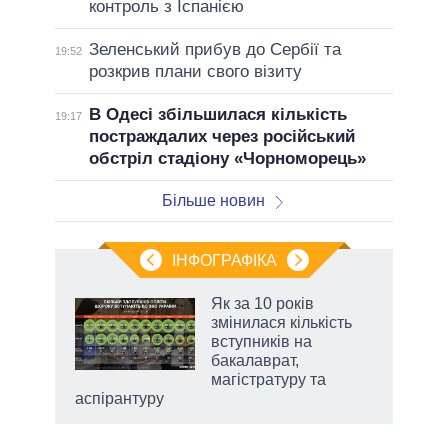
контроль з Іспанією
Зеленський прибув до Сербії та
19:52
розкрив плани свого візиту
В Одесі збільшилася кількість
19:17
постраждалих через російський
обстріл стадіону «Чорноморець»
Більше новин
ІНФОГРАФІКА
 як
Як за 10 років
и за
змінилася кількість
вступників на
2027-
бакалаврат,
магістратуру та
аспірантуру