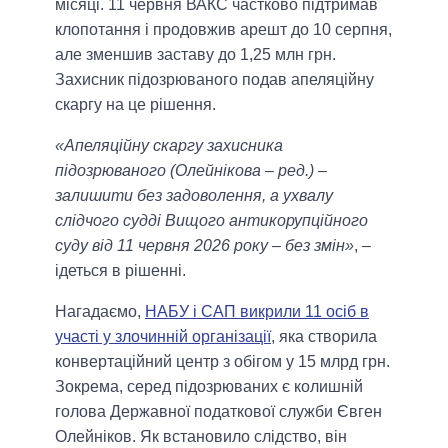
місяці. 11 червня ВАКС частково підтримав
клопотання і продовжив арешт до 10 серпня,
але зменшив заставу до 1,25 млн грн.
Захисник підозрюваного подав апеляційну
скаргу на це рішення.
«Апеляційну скаргу захисника
підозрюваного (Олейнікова – ред.) –
залишити без задоволення, а ухвалу
слідчого судді Вищого антикорупційного
суду від 11 червня 2026 року – без змін»
, –
ідеться в рішенні.
Нагадаємо,
НАБУ і САП викрили 11 осіб в
участі у злочинній організації
, яка створила
конвертаційний центр з обігом у 15 млрд грн.
Зокрема, серед підозрюваних є колишній
голова Державної податкової служби Євген
Олейніков. Як встановило слідство, він