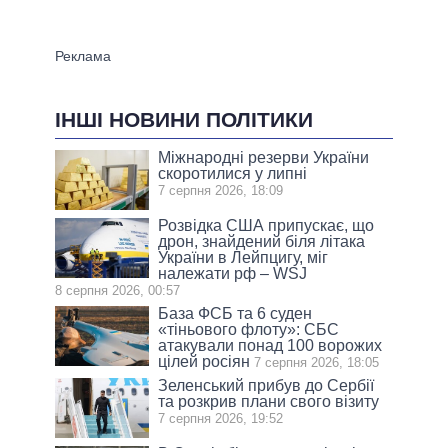
ІНШІ НОВИНИ ПОЛІТИКИ
Міжнародні резерви України
скоротилися у липні
7 серпня 2026, 18:09
Розвідка США припускає, що
дрон, знайдений біля літака
України в Лейпцигу, міг
належати рф – WSJ
8 серпня 2026, 00:57
База ФСБ та 6 суден
«тіньового флоту»: СБС
атакували понад 100 ворожих
цілей росіян
7 серпня 2026, 18:05
Зеленський прибув до Сербії
та розкрив плани свого візиту
7 серпня 2026, 19:52