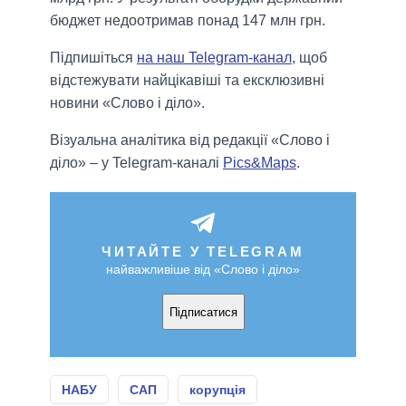
бюджет недоотримав понад 147 млн грн.
Підпишіться
на наш Telegram-канал
, щоб
відстежувати найцікавіші та ексклюзивні
новини «Слово і діло».
Візуальна аналітика від редакції «Слово і
діло» – у Telegram-каналі
Pics&Maps
.
ЧИТАЙТЕ У TELEGRAM
найважливіше від «Слово і діло»
Підписатися
НАБУ
САП
корупція