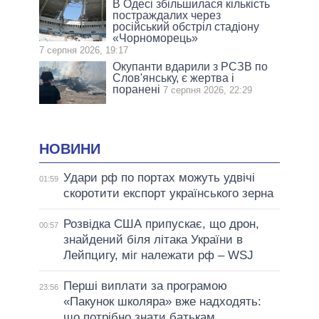
В Одесі збільшилася кількість
постраждалих через
російський обстріл стадіону
«Чорноморець»
7 серпня 2026, 19:17
Окупанти вдарили з РСЗВ по
Слов'янську, є жертва і
поранені
7 серпня 2026, 22:29
НОВИНИ
Удари рф по портах можуть удвічі
01:59
скоротити експорт українського зерна
Розвідка США припускає, що дрон,
00:57
знайдений біля літака України в
Лейпцигу, міг належати рф – WSJ
Перші виплати за програмою
23:56
«Пакунок школяра» вже надходять:
що потрібно знати батькам