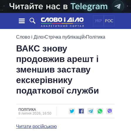
УКР
РОС
НОВИНИ
Слово і Діло
›
Стрічка публікацій
›
Політика
ВАКС знову
ОБIЦЯНКИ
СТРІЧКА
ПОЛІТИКА
продовжив арешт і
ПОДІЇ
ЕКОНОМІКА
ПОЛIТИКИ
зменшив заставу
СТАТТІ
СУСПІЛЬСТВО
ІНФОГРАФІКА
ДУМКИ
СВІТ
УСІ ПОЛІТИКИ
екскерівнику
ОГЛЯДИ
ПРЕЗИДЕНТ І ОФІС
податкової служби
ВІДЕО
ДАЙДЖЕСТИ
ВЕРХОВНА РАДА
ПІДТРИМАТИ
КАБІНЕТ МІНІСТРІВ
ГОЛОВИ ОБЛАДМІНІСТРАЦІЙ
ПОЛІТИКА
ПОРІВНЯННЯ ПОЛІТИКІВ
8 липня 2026, 16:50
МЕРИ МІСТ
Читати російською
ВСІ ПЕРСОНИ