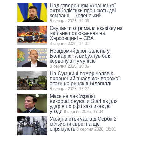
Над створенням української
антибалістики працюють дві
компанії – Зеленський
8 серпня 2026, 19:03
Окупанти отримали вказівку на
«вільне полювання» на
Херсонщині – ОВА
8 серпня 2026, 17:01
Невідомий дрон залетів у
Болгарію та вибухнув біля
кордону з Румунією
8 серпня 2026, 16:36
На Сумщині помер чоловік,
поранений внаслідок ворожої
атаки на ринок в Білопіллі
8 серпня 2026, 17:27
Маск не дає Україні
використовувати Starlink для
ударів по рф і закликає до
угоди
8 серпня 2026, 17:34
Україна отримає від Сербії 2
мільйони євро: на що
спрямують
8 серпня 2026, 18:01