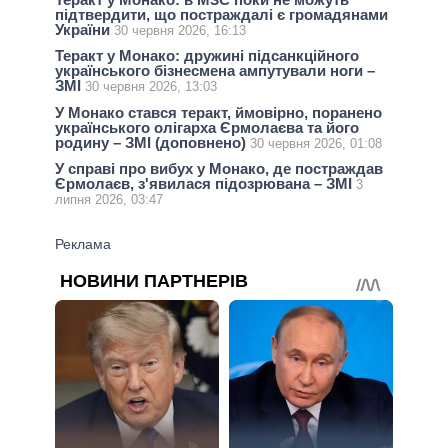
підтвердити, що постраждалі є громадянами
України
30 червня 2026, 16:13
Теракт у Монако: дружині підсанкційного
українського бізнесмена ампутували ноги –
ЗМІ
30 червня 2026, 13:03
У Монако стався теракт, ймовірно, поранено
українського олігарха Єрмолаєва та його
родину – ЗМІ (доповнено)
30 червня 2026, 01:08
У справі про вибух у Монако, де постраждав
Єрмолаєв, з'явилася підозрювана – ЗМІ
3
липня 2026, 03:47