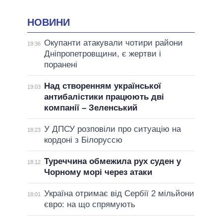
НОВИНИ
Окупанти атакували чотири райони
19:36
Дніпропетровщини, є жертви і
поранені
Над створенням української
19:03
антибалістики працюють дві
компанії – Зеленський
У ДПСУ розповіли про ситуацію на
18:23
кордоні з Білоруссю
Туреччина обмежила рух суден у
18:12
Чорному морі через атаки
Україна отримає від Сербії 2 мільйони
18:01
євро: на що спрямують