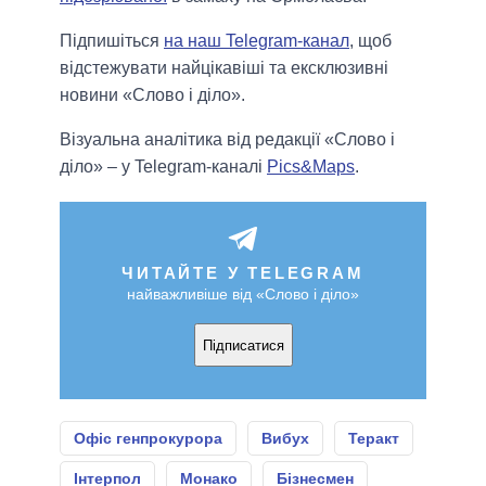
Підпишіться
на наш Telegram-канал
, щоб
відстежувати найцікавіші та ексклюзивні
новини «Слово і діло».
Візуальна аналітика від редакції «Слово і
діло» – у Telegram-каналі
Pics&Maps
.
ЧИТАЙТЕ У TELEGRAM
найважливіше від «Слово і діло»
Підписатися
Офіс генпрокурора
Вибух
Теракт
Інтерпол
Монако
Бізнесмен