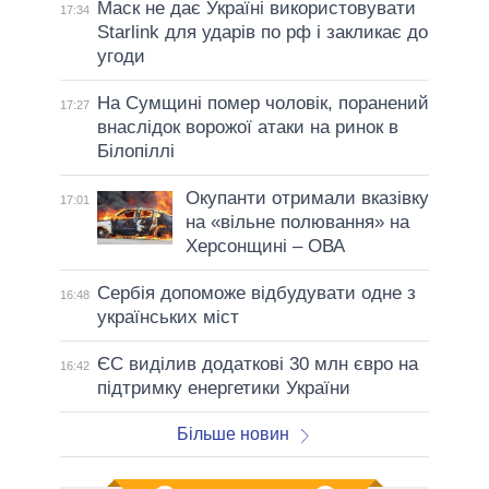
Маск не дає Україні використовувати
17:34
Starlink для ударів по рф і закликає до
угоди
На Сумщині помер чоловік, поранений
17:27
внаслідок ворожої атаки на ринок в
Білопіллі
Окупанти отримали вказівку
17:01
на «вільне полювання» на
Херсонщині – ОВА
Сербія допоможе відбудувати одне з
16:48
українських міст
ЄС виділив додаткові 30 млн євро на
16:42
підтримку енергетики України
Більше новин