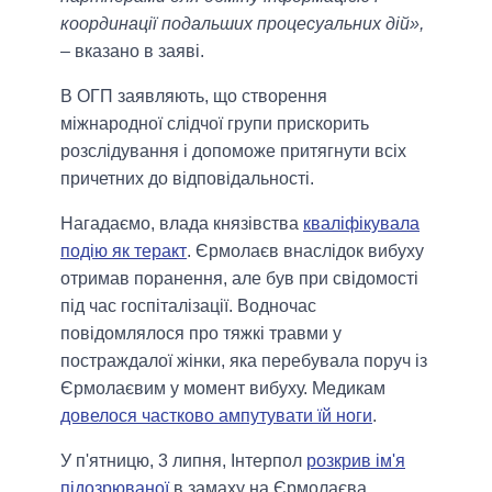
координації подальших процесуальних дій»,
– вказано в заяві.
В ОГП заявляють, що створення
міжнародної слідчої групи прискорить
розслідування і допоможе притягнути всіх
причетних до відповідальності.
Нагадаємо, влада князівства
кваліфікувала
подію як теракт
. Єрмолаєв внаслідок вибуху
отримав поранення, але був при свідомості
під час госпіталізації. Водночас
повідомлялося про тяжкі травми у
постраждалої жінки, яка перебувала поруч із
Єрмолаєвим у момент вибуху. Медикам
довелося частково ампутувати їй ноги
.
У п'ятницю, 3 липня, Інтерпол
розкрив ім'я
підозрюваної
в замаху на Єрмолаєва.