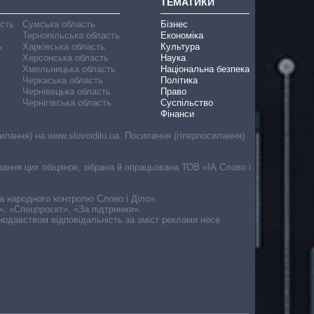
ТЕМАТИКИ
асть
Сумська область
Бізнес
Тернопільська область
Економіка
ь
Харківська область
Культура
Херсонська область
Наука
Хмельницька область
Національна безпека
Черкаська область
Політика
Чернівецька область
Право
Чернігівська область
Суспільство
Фінанси
лання) на www.slovoidilo.ua. Посилання (гіперпосилання)
онання цих обіцянок, зібрана й опрацьована ТОВ «ІА Слово і
ма народного контролю Слово і Діло».
», «Спецпроєкт», «За підтримки».
онодавством відповідальність за зміст реклами несе