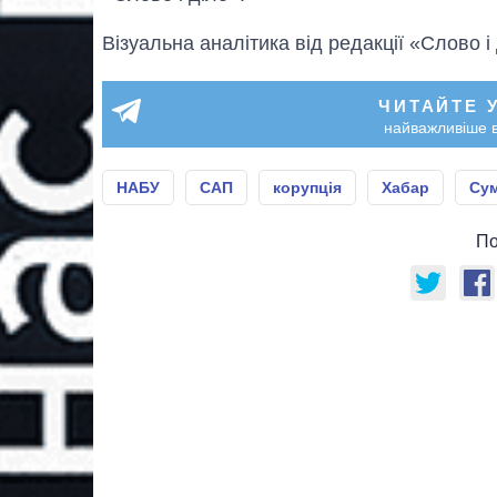
Візуальна аналітика від редакції «Слово і
ЧИТАЙТЕ 
найважливіше в
НАБУ
САП
корупція
Хабар
Су
По