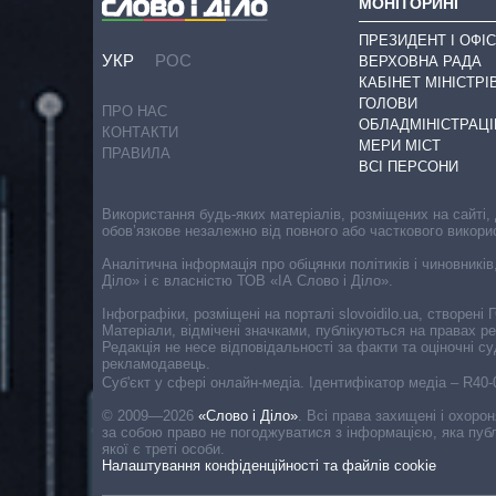
МОНІТОРИНГ
ПРЕЗИДЕНТ І ОФІС
УКР
РОС
ВЕРХОВНА РАДА
КАБІНЕТ МІНІСТРІ
ГОЛОВИ
ПРО НАС
ОБЛАДМІНІСТРАЦІ
КОНТАКТИ
МЕРИ МІСТ
ПРАВИЛА
ВСІ ПЕРСОНИ
Використання будь-яких матеріалів, розміщених на сайті,
обов’язкове незалежно від повного або часткового викори
Аналітична інформація про обіцянки політиків і чиновників
Діло» і є власністю ТОВ «ІА Слово і Діло».
Інфографіки, розміщені на порталі slovoidilo.ua, створен
Матеріали, відмічені значками, публікуються на правах р
Редакція не несе відповідальності за факти та оціночні 
рекламодавець.
Cуб'єкт у сфері онлайн-медіа. Ідентифікатор медіа – R40
© 2009—2026
«Слово і Діло»
.
Всі права захищені і охоро
за собою право не погоджуватися з інформацією, яка публ
якої є треті особи.
Налаштування конфіденційності та файлів cookie