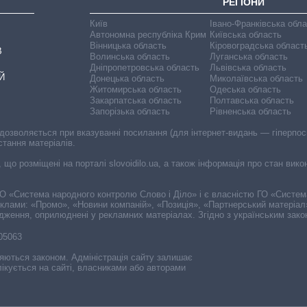
РЕГІОНИ
Київ
Івано-Франківська обл
Автономна республіка Крим
Київська область
Вінницька область
Кіровоградська област
В
Волинська область
Луганська область
Дніпропетровська область
Львівська область
Й
Донецька область
Миколаївська область
Житомирська область
Одеська область
Закарпатська область
Полтавська область
Запорізька область
Рівненська область
 дозволяється при вказуванні посилання (для інтернет-видань — гіперпоси
стання матеріалів.
, що розміщені на порталі slovoidilo.ua, а також інформація про стан вик
і ГО «Система народного контролю Слово і Діло» і є власністю ГО «Систе
еклами: «Промо», «Новини компаній», «Позиція», «Партнерський матеріал
судження, оприлюднені у рекламних матеріалах. Згідно з українським зак
-05063
няються законом. Адміністрація сайту залишає
ікується на сайті, власниками або авторами