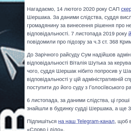
Нагадаємо, 14 лютого 2020 року САП
ске
Шершака. За даними слідства, суддя вис
громадянину за винесення рішення про не
відповідальності. 7 листопада 2019 року
повідомили про підозру за ч.3 ст. 368 Кри
До Зарічного райсуду Сум надійшов адмін
відповідальності Віталія Шутька за керув
чого, суддя Шершак нібито попросив у Ша
відповідальності у цій адміністративній сп
поступити до його суду з Голосіївського р
6 листопада, за даними слідства, ці грош
знайшли в будинку судді Шершака, а ще 30
Підпишіться
на наш Telegram-канал
, щоб 
«Слово і діло».