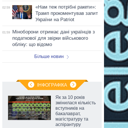
«Нам теж потрібні ракети»:
02:59
Трамп прокоментував запит
України на Patriot
Міноборони отримає дані українців з
01:59
податкової для звірки військового
обліку: що відомо
Більше новин
ІНФОГРАФІКА
Як за 10 років
змінилася кількість
вступників на
бакалаврат,
магістратуру та
аспірантуру