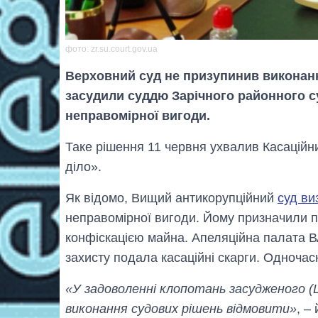
фото: zr.su.court.gov.ua
Верховний суд не призупинив виконанн
засудили суддю Зарічного районного 
неправомірної вигоди.
Таке рішення 11 червня ухвалив Касаційн
діло».
Як відомо, Вищий антикорупційний
суд в
неправомірної вигоди. Йому призначили п
конфіскацією майна. Апеляційна палата В
захисту подала касаційні скарги. Одноча
«У задоволенні клопотань засудженого (Ш
виконання судових рішень відмовити»
, –