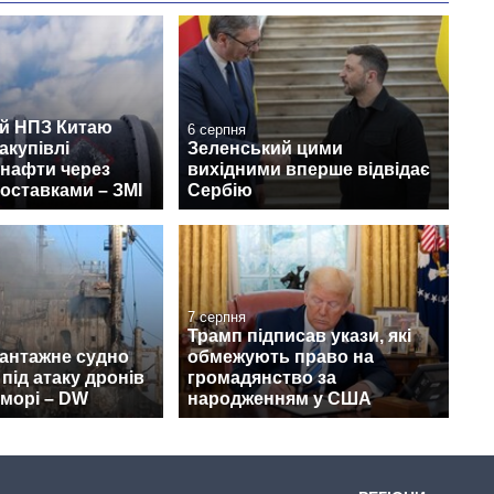
й НПЗ Китаю
6 серпня
акупівлі
Зеленський цими
 нафти через
вихідними вперше відвідає
поставками – ЗМІ
Сербію
7 серпня
Трамп підписав укази, які
вантажне судно
обмежують право на
під атаку дронів
громадянство за
морі – DW
народженням у США