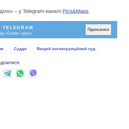
 діло» – у Telegram-каналі
Pics&Maps
.
У TELEGRAM
Підписатися
ід «Слово і діло»
ми
Суддя
Вищий антикорупційний суд
ділитися: