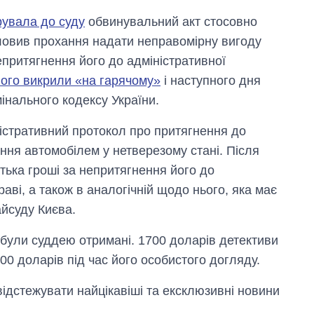
рувала до суду
обвинувальний акт стосовно
ловив прохання надати неправомірну вигоду
притягнення його до адміністративної
його викрили «на гарячому»
і наступного дня
мінального кодексу України.
істративний протокол про притягнення до
ання автомобілем у нетверезому стані. Після
тька гроші за непритягнення його до
раві, а також в аналогічній щодо нього, яка має
айсуду Києва.
і були суддею отримані. 1700 доларів детективи
0 доларів під час його особистого догляду.
відстежувати найцікавіші та ексклюзивні новини