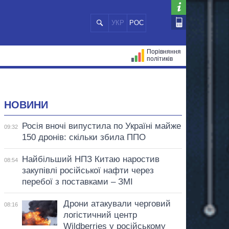
УКР
РОС
Порівняння
політиків
ЦІЙ
МЕРИ МІСТ
ВСІ ПЕРСОНИ
НОВИНИ
Росія вночі випустила по Україні майже
09:32
150 дронів: скільки збила ППО
Найбільший НПЗ Китаю наростив
08:54
закупівлі російської нафти через
перебої з поставками – ЗМІ
Дрони атакували черговий
08:16
логістичний центр
Wildberries у російському