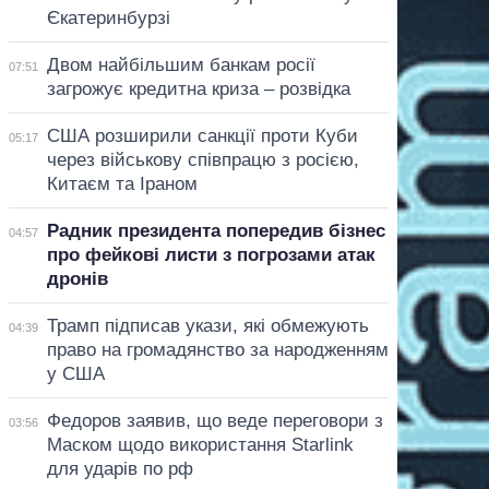
Єкатеринбурзі
Двом найбільшим банкам росії
07:51
загрожує кредитна криза – розвідка
США розширили санкції проти Куби
05:17
через військову співпрацю з росією,
Китаєм та Іраном
Радник президента попередив бізнес
04:57
про фейкові листи з погрозами атак
дронів
Трамп підписав укази, які обмежують
04:39
право на громадянство за народженням
у США
Федоров заявив, що веде переговори з
03:56
Маском щодо використання Starlink
для ударів по рф