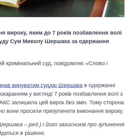
я вироку, яким до 7 років позбавлення волі
суду Сум Миколу Шершака за одержання
ий кримінальний суд, повідомляє «Слово і
изнав винуватим суддю Шершака
в одержанні
окаранням у вигляді 7 років позбавлення волі з
АКС залишила цей вирок без змін. Тому сторона
Економіка ШІ-
гігантів: скільки
сно вони просили призупинити виконання вироку.
коштують і
заробляють
ершака – ред.) і його захисників про зупинення
OpenAI та
 йдеться в рішенні.
Anthropic