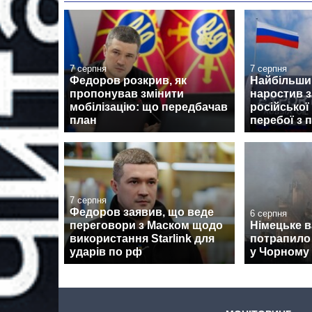
7 серпня
7 серпня
Федоров розкрив, як
Найбільши
пропонував змінити
наростив з
мобілізацію: що передбачав
російської
план
перебої з 
7 серпня
Федоров заявив, що веде
6 серпня
переговори з Маском щодо
Німецьке 
використання Starlink для
потрапило 
ударів по рф
у Чорному 