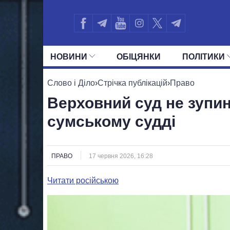
НОВИНИ
ОБIЦЯНКИ
ПОЛIТИКИ
УСІ ПОЛІТИКИ
ПРЕЗИДЕНТ І ОФ
Слово і Діло
›
Стрічка публікацій
›
Право
Верховний суд не зупи
сумському судді
ПРАВО
17 червня 2026, 16:28
Читати російською