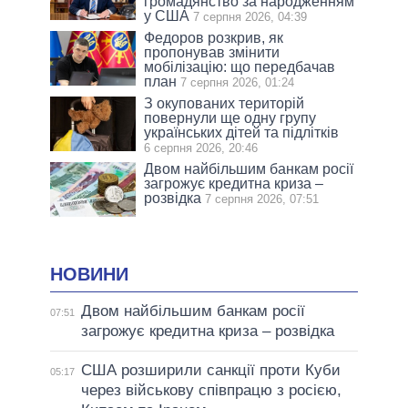
громадянство за народженням
у США
7 серпня 2026, 04:39
Федоров розкрив, як
пропонував змінити
мобілізацію: що передбачав
план
7 серпня 2026, 01:24
З окупованих територій
повернули ще одну групу
українських дітей та підлітків
6 серпня 2026, 20:46
Двом найбільшим банкам росії
загрожує кредитна криза –
розвідка
7 серпня 2026, 07:51
НОВИНИ
Двом найбільшим банкам росії
07:51
загрожує кредитна криза – розвідка
США розширили санкції проти Куби
05:17
через військову співпрацю з росією,