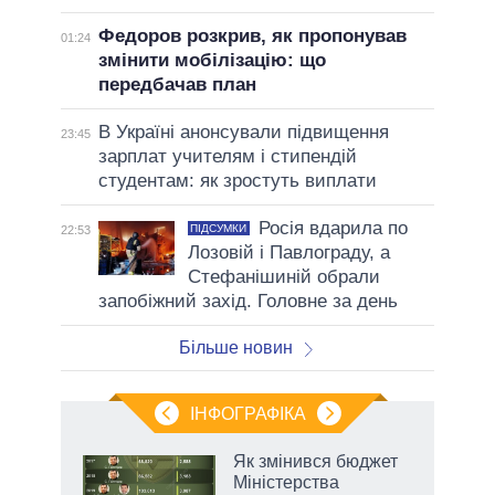
Федоров розкрив, як пропонував
01:24
змінити мобілізацію: що
передбачав план
В Україні анонсували підвищення
23:45
зарплат учителям і стипендій
студентам: як зростуть виплати
Росія вдарила по
ПІДСУМКИ
22:53
Лозовій і Павлограду, а
Стефанішиній обрали
запобіжний захід. Головне за день
Більше новин
ІНФОГРАФІКА
Як змінився бюджет
ть
Міністерства