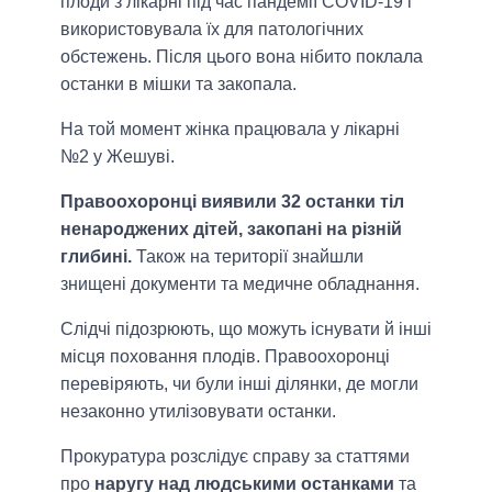
плоди з лікарні під час пандемії COVID-19 і
використовувала їх для патологічних
обстежень. Після цього вона нібито поклала
останки в мішки та закопала.
На той момент жінка працювала у лікарні
№2 у Жешуві.
Правоохоронці виявили 32 останки тіл
ненароджених дітей, закопані на різній
глибині.
Також на території знайшли
знищені документи та медичне обладнання.
Слідчі підозрюють, що можуть існувати й інші
місця поховання плодів. Правоохоронці
перевіряють, чи були інші ділянки, де могли
незаконно утилізовувати останки.
Прокуратура розслідує справу за статтями
про
наругу над людськими останками
та