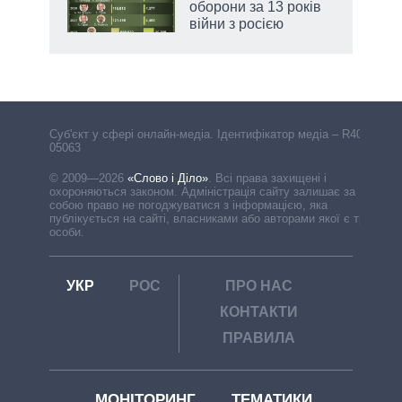
оборони за 13 років
війни з росією
Cуб'єкт у сфері онлайн-медіа. Ідентифікатор медіа – R40-
05063
© 2009—2026
«Слово і Діло»
.
Всі права захищені і
охороняються законом. Адміністрація сайту залишає за
собою право не погоджуватися з інформацією, яка
публікується на сайті, власниками або авторами якої є треті
особи.
УКР
РОС
ПРО НАС
КОНТАКТИ
ПРАВИЛА
МОНІТОРИНГ
ТЕМАТИКИ