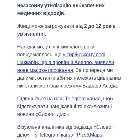
незаконну утилізацію небезпечних
медичних відходів
.
Жінці може загрожувати
від 2 до 12 років
ув’язнення
.
Нагадаємо, у січні минулого року
повідомлялось, що
у сирійському селі
Наккарін, що в провінції Алеппо, виявили
нове масове поховання
. За попередніми
даними, останки вбитих належать цивільним,
які стали жертвами режиму Башара Асада.
Підпишіться
на наш Telegram-канал
, щоб
відстежувати найцікавіші та ексклюзивні
новини «Слово і діло».
Візуальна аналітика від редакції «Слово і
діло» – у Telegram-каналі
Pics&Maps
.