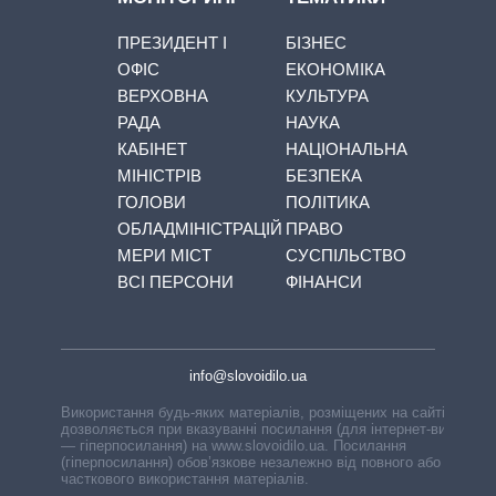
ПРЕЗИДЕНТ І
БІЗНЕС
ОФІС
ЕКОНОМІКА
ВЕРХОВНА
КУЛЬТУРА
РАДА
НАУКА
КАБІНЕТ
НАЦІОНАЛЬНА
МІНІСТРІВ
БЕЗПЕКА
ГОЛОВИ
ПОЛІТИКА
ОБЛАДМІНІСТРАЦІЙ
ПРАВО
МЕРИ МІСТ
СУСПІЛЬСТВО
ВСІ ПЕРСОНИ
ФІНАНСИ
info@slovoidilo.ua
Використання будь-яких матеріалів, розміщених на сайті,
дозволяється при вказуванні посилання (для інтернет-видань
— гіперпосилання) на www.slovoidilo.ua. Посилання
(гіперпосилання) обов’язкове незалежно від повного або
часткового використання матеріалів.