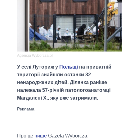
Agencja Wyborcza.pl
У селі Луториж у
Польщі
на приватній
території знайшли останки 32
ненароджених дітей. Ділянка раніше
належала 57-річній патологоанатомці
Магдалені Х., яку вже затримали.
Про це
пише
Gazeta Wyborcza.