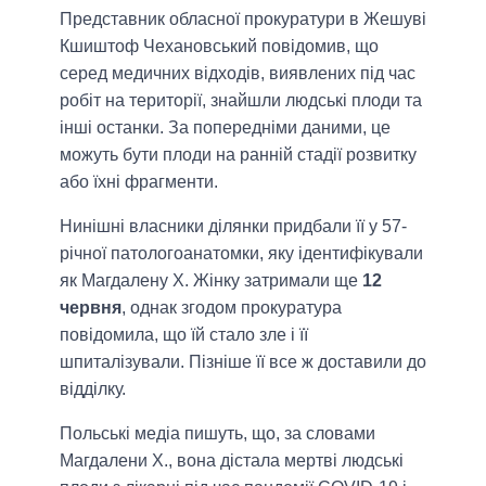
Представник обласної прокуратури в Жешуві
Кшиштоф Чехановський повідомив, що
серед медичних відходів, виявлених під час
робіт на території, знайшли людські плоди та
інші останки. За попередніми даними, це
можуть бути плоди на ранній стадії розвитку
або їхні фрагменти.
Нинішні власники ділянки придбали її у 57-
річної патологоанатомки, яку ідентифікували
як Магдалену Х. Жінку затримали ще
12
червня
, однак згодом прокуратура
повідомила, що їй стало зле і її
шпиталізували. Пізніше її все ж доставили до
відділку.
Польські медіа пишуть, що, за словами
Магдалени Х., вона дістала мертві людські