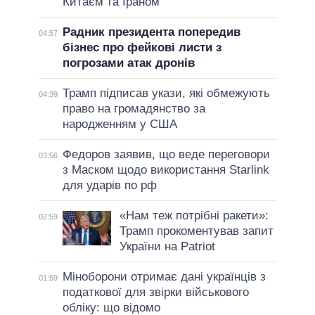
Китаєм та Іраном
Радник президента попередив
04:57
бізнес про фейкові листи з
погрозами атак дронів
Трамп підписав укази, які обмежують
04:39
право на громадянство за
народженням у США
Федоров заявив, що веде переговори
03:56
з Маском щодо використання Starlink
для ударів по рф
«Нам теж потрібні ракети»:
02:59
Трамп прокоментував запит
України на Patriot
Міноборони отримає дані українців з
01:59
податкової для звірки військового
обліку: що відомо