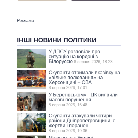
ІНШІ НОВИНИ ПОЛІТИКИ
У ДПСУ розповіли про
ситуацію на кордоні з
Білоруссю
8 серпня 2026, 18:23
Окупанти отримали вказівку на
«вільне полювання» на
Херсонщині – ОВА
8 серпня 2026, 17:01
У Берегівському ТЦК виявили
масові порушення
8 серпня 2026, 15:48
Окупанти атакували чотири
райони Дніпропетровщини, є
жертви і поранені
8 серпня 2026, 19:36
Маск не дає Україні