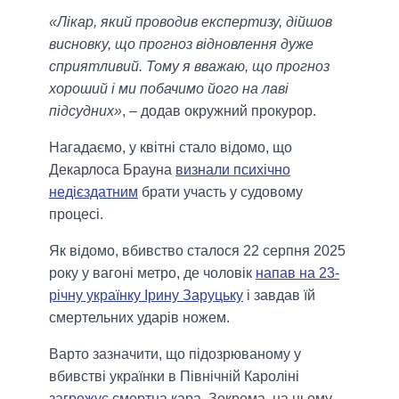
«Лікар, який проводив експертизу, дійшов
висновку, що прогноз відновлення дуже
сприятливий. Тому я вважаю, що прогноз
хороший і ми побачимо його на лаві
підсудних»
, – додав окружний прокурор.
Нагадаємо, у квітні стало відомо, що
Декарлоса Брауна
визнали психічно
недієздатним
брати участь у судовому
процесі.
Як відомо, вбивство сталося 22 серпня 2025
року у вагоні метро, де чоловік
напав на 23-
річну українку Ірину Заруцьку
і завдав їй
смертельних ударів ножем.
Варто зазначити, що підозрюваному у
вбивстві українки в Північній Кароліні
загрожує смертна кара
. Зокрема, на цьому