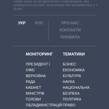
собою право не погоджуватися з інформацією, яка
публікується на сайті, власниками або авторами якої є треті
особи.
УКР
РОС
ПРО НАС
КОНТАКТИ
ПРАВИЛА
МОНІТОРИНГ
ТЕМАТИКИ
ПРЕЗИДЕНТ І
БІЗНЕС
ОФІС
ЕКОНОМІКА
ВЕРХОВНА
КУЛЬТУРА
РАДА
НАУКА
КАБІНЕТ
НАЦІОНАЛЬНА
МІНІСТРІВ
БЕЗПЕКА
ГОЛОВИ
ПОЛІТИКА
ОБЛАДМІНІСТРАЦІЙ
ПРАВО