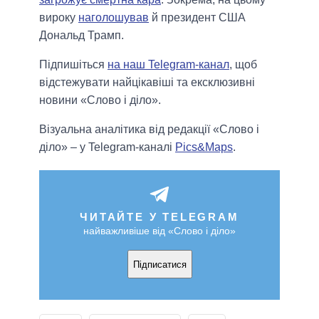
вироку
наголошував
й президент США
Дональд Трамп.
Підпишіться
на наш Telegram-канал
, щоб
відстежувати найцікавіші та ексклюзивні
новини «Слово і діло».
Візуальна аналітика від редакції «Слово і
діло» – у Telegram-каналі
Pics&Maps
.
ЧИТАЙТЕ У TELEGRAM
найважливіше від «Слово і діло»
Підписатися