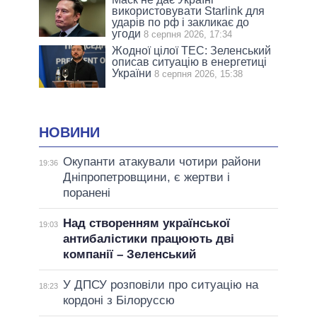
використовувати Starlink для
ударів по рф і закликає до
угоди
8 серпня 2026, 17:34
Жодної цілої ТЕС: Зеленський
описав ситуацію в енергетиці
України
8 серпня 2026, 15:38
НОВИНИ
Окупанти атакували чотири райони
19:36
Дніпропетровщини, є жертви і
поранені
Над створенням української
19:03
антибалістики працюють дві
компанії – Зеленський
У ДПСУ розповіли про ситуацію на
18:23
кордоні з Білоруссю