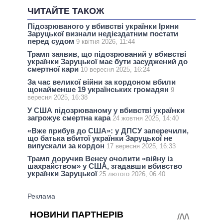
ЧИТАЙТЕ ТАКОЖ
Підозрюваного у вбивстві українки Ірини
Заруцької визнали недієздатним постати
перед судом
9 квітня 2026, 11:44
Трамп заявив, що підозрюваний у вбивстві
українки Заруцької має бути засуджений до
смертної кари
10 вересня 2025, 16:24
За час великої війни за кордоном вбили
щонайменше 19 українських громадян
9
вересня 2025, 16:38
У США підозрюваному у вбивстві українки
загрожує смертна кара
24 жовтня 2025, 14:40
«Вже прибув до США»: у ДПСУ заперечили,
що батька вбитої українки Заруцької не
випускали за кордон
17 вересня 2025, 16:33
Трамп доручив Венсу очолити «війну із
шахрайством» у США, згадавши вбивство
українки Заруцької
25 лютого 2026, 06:40