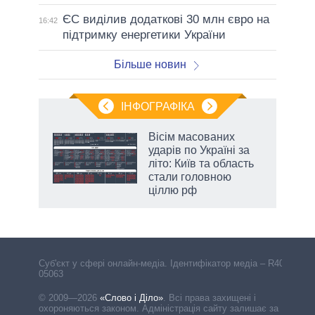
ЄС виділив додаткові 30 млн євро на
16:42
підтримку енергетики України
Більше новин
ІНФОГРАФІКА
жет
Вісім масованих
ударів по Україні за
ків
літо: Київ та область
стали головною
ціллю рф
Cуб'єкт у сфері онлайн-медіа. Ідентифікатор медіа – R40-
05063
© 2009—2026
«Слово і Діло»
.
Всі права захищені і
охороняються законом. Адміністрація сайту залишає за