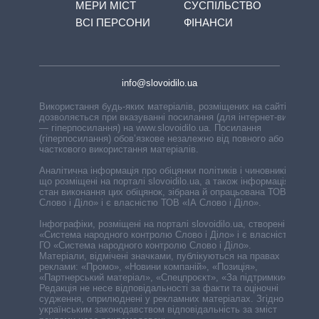
МЕРИ МІСТ
СУСПІЛЬСТВО
ВСІ ПЕРСОНИ
ФІНАНСИ
info@slovoidilo.ua
Використання будь-яких матеріалів, розміщених на сайті,
дозволяється при вказуванні посилання (для інтернет-видань
— гіперпосилання) на www.slovoidilo.ua. Посилання
(гіперпосилання) обов’язкове незалежно від повного або
часткового використання матеріалів.
Аналітична інформація про обіцянки політиків і чиновників,
що розміщені на порталі slovoidilo.ua, а також інформація про
стан виконання цих обіцянок, зібрана й опрацьована ТОВ «ІА
Слово і Діло» і є власністю ТОВ «ІА Слово і Діло».
Інфографіки, розміщені на порталі slovoidilo.ua, створені ГО
«Система народного контролю Слово і Діло» і є власністю
ГО «Система народного контролю Слово і Діло».
Матеріали, відмічені значками, публікуються на правах
реклами: «Промо», «Новини компаній», «Позиція»,
«Партнерський матеріал», «Спецпроєкт», «За підтримки».
Редакція не несе відповідальності за факти та оціночні
судження, оприлюднені у рекламних матеріалах. Згідно з
українським законодавством відповідальність за зміст