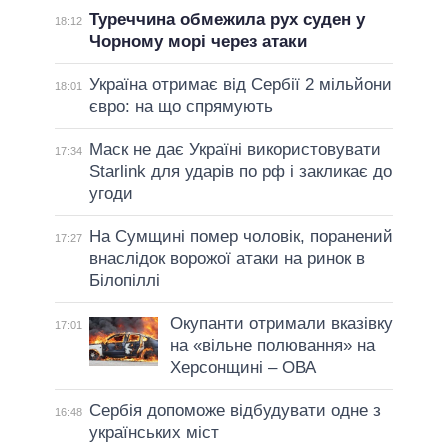
Туреччина обмежила рух суден у
18:12
Чорному морі через атаки
Україна отримає від Сербії 2 мільйони
18:01
євро: на що спрямують
Маск не дає Україні використовувати
17:34
Starlink для ударів по рф і закликає до
угоди
На Сумщині помер чоловік, поранений
17:27
внаслідок ворожої атаки на ринок в
Білопіллі
Окупанти отримали вказівку
17:01
на «вільне полювання» на
Херсонщині – ОВА
Сербія допоможе відбудувати одне з
16:48
українських міст