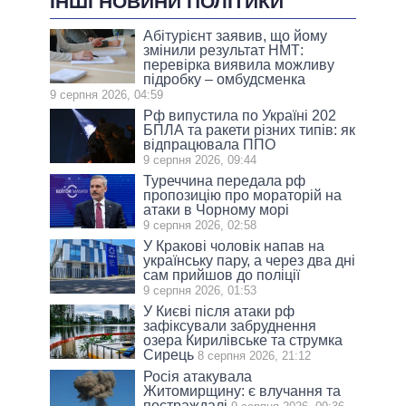
ІНШІ НОВИНИ ПОЛІТИКИ
Абітурієнт заявив, що йому
змінили результат НМТ:
перевірка виявила можливу
підробку – омбудсменка
9 серпня 2026, 04:59
Рф випустила по Україні 202
БПЛА та ракети різних типів: як
відпрацювала ППО
9 серпня 2026, 09:44
Туреччина передала рф
пропозицію про мораторій на
атаки в Чорному морі
9 серпня 2026, 02:58
У Кракові чоловік напав на
українську пару, а через два дні
сам прийшов до поліції
9 серпня 2026, 01:53
У Києві після атаки рф
зафіксували забруднення
озера Кирилівське та струмка
Сирець
8 серпня 2026, 21:12
Росія атакувала
Житомирщину: є влучання та
постраждалі