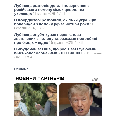
Лубінець розповів деталі повернення з
російського полону сімох цивільних
українців
11 квітня 2026, 17:01
В Коордштабі розповіли, скільки українців
повернули з полону рф за чотири роки
11
березня 2026, 13:33
Лубінець опублікував перші слова
звільнених з полону та розказав подробиці
про бійців – відео
15 травня 2026, 13:08
Омбудсман заявив, що росія затягує обмін
військовополоненими «1000 на 1000»
13 травня
2026, 06:54