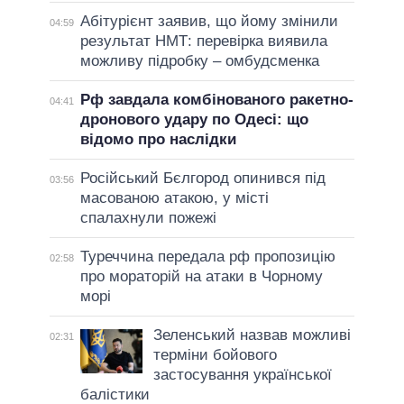
Абітурієнт заявив, що йому змінили
04:59
результат НМТ: перевірка виявила
можливу підробку – омбудсменка
Рф завдала комбінованого ракетно-
04:41
дронового удару по Одесі: що
відомо про наслідки
Російський Бєлгород опинився під
03:56
масованою атакою, у місті
спалахнули пожежі
Туреччина передала рф пропозицію
02:58
про мораторій на атаки в Чорному
морі
Зеленський назвав можливі
02:31
терміни бойового
застосування української
балістики