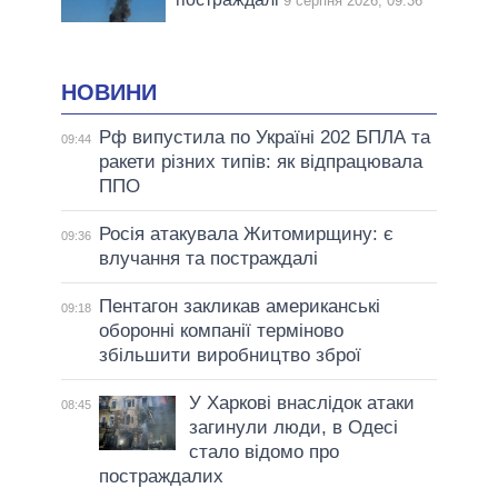
9 серпня 2026, 09:36
НОВИНИ
Рф випустила по Україні 202 БПЛА та
09:44
ракети різних типів: як відпрацювала
ППО
Росія атакувала Житомирщину: є
09:36
влучання та постраждалі
Пентагон закликав американські
09:18
оборонні компанії терміново
збільшити виробництво зброї
У Харкові внаслідок атаки
08:45
загинули люди, в Одесі
стало відомо про
постраждалих