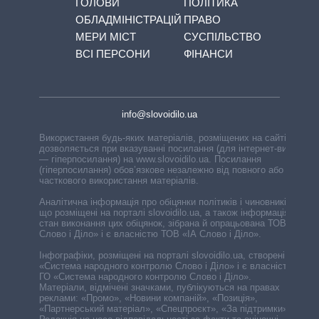
ГОЛОВИ
ПОЛІТИКА
ОБЛАДМІНІСТРАЦІЙ
ПРАВО
МЕРИ МІСТ
СУСПІЛЬСТВО
ВСІ ПЕРСОНИ
ФІНАНСИ
info@slovoidilo.ua
Використання будь-яких матеріалів, розміщених на сайті,
дозволяється при вказуванні посилання (для інтернет-видань
— гіперпосилання) на www.slovoidilo.ua. Посилання
(гіперпосилання) обов’язкове незалежно від повного або
часткового використання матеріалів.
Аналітична інформація про обіцянки політиків і чиновників,
що розміщені на порталі slovoidilo.ua, а також інформація про
стан виконання цих обіцянок, зібрана й опрацьована ТОВ «ІА
Слово і Діло» і є власністю ТОВ «ІА Слово і Діло».
Інфографіки, розміщені на порталі slovoidilo.ua, створені ГО
«Система народного контролю Слово і Діло» і є власністю
ГО «Система народного контролю Слово і Діло».
Матеріали, відмічені значками, публікуються на правах
реклами: «Промо», «Новини компаній», «Позиція»,
«Партнерський матеріал», «Спецпроєкт», «За підтримки».