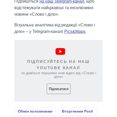
Підпишіться
на наш Telegram-канал
, щоб
відстежувати найцікавіші та ексклюзивні
новини «Слово і діло».
Візуальна аналітика від редакції «Слово і
діло» – у Telegram-каналі
Pics&Maps
.
ПІДПИСУЙТЕСЬ НА НАШ
YOUTUBE КАНАЛ
та дивіться першими нові відео від «Слово і
діло»
Підписатися
Обмін полоненими
Вторгнення Росії