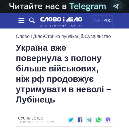
УКР
РОС
НОВИНИ
Слово і Діло
›
Стрічка публікацій
›
Суспільство
Україна вже
ОБIЦЯНКИ
СТРІЧКА
ПОЛІТИКА
повернула з полону
ПОДІЇ
ЕКОНОМІКА
ПОЛIТИКИ
більше військових,
СТАТТІ
СУСПІЛЬСТВО
ІНФОГРАФІКА
ДУМКИ
СВІТ
УСІ ПОЛІТИКИ
ніж рф продовжує
ОГЛЯДИ
ПРЕЗИДЕНТ І ОФІС
утримувати в неволі –
ВІДЕО
ДАЙДЖЕСТИ
ВЕРХОВНА РАДА
Лубінець
ПІДТРИМАТИ
КАБІНЕТ МІНІСТРІВ
ГОЛОВИ ОБЛАДМІНІСТРАЦІЙ
ПОРІВНЯННЯ ПОЛІТИКІВ
МЕРИ МІСТ
СУСПІЛЬСТВО
10 червня 2026, 19:29
ВСІ ПЕРСОНИ