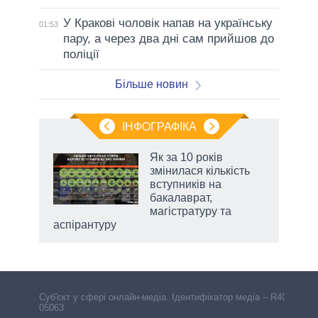
У Кракові чоловік напав на українську
01:53
пару, а через два дні сам прийшов до
поліції
Більше новин
ІНФОГРАФІКА
Як за 10 років
 за
змінилася кількість
асть
вступників на
бакалаврат,
магістратуру та
аспірантуру
Cуб'єкт у сфері онлайн-медіа. Ідентифікатор медіа – R40-
05063