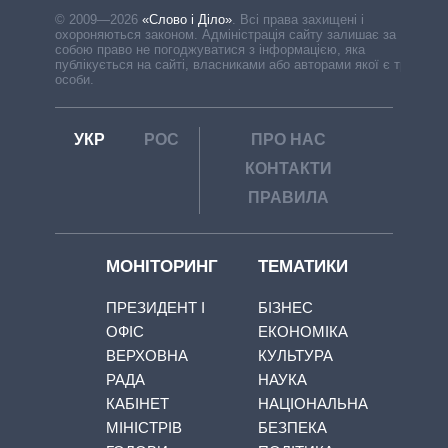
© 2009—2026
«Слово і Діло»
.
Всі права захищені і
охороняються законом. Адміністрація сайту залишає за
собою право не погоджуватися з інформацією, яка
публікується на сайті, власниками або авторами якої є треті
особи.
УКР
РОС
ПРО НАС
КОНТАКТИ
ПРАВИЛА
МОНІТОРИНГ
ТЕМАТИКИ
ПРЕЗИДЕНТ І
БІЗНЕС
ОФІС
ЕКОНОМІКА
ВЕРХОВНА
КУЛЬТУРА
РАДА
НАУКА
КАБІНЕТ
НАЦІОНАЛЬНА
МІНІСТРІВ
БЕЗПЕКА