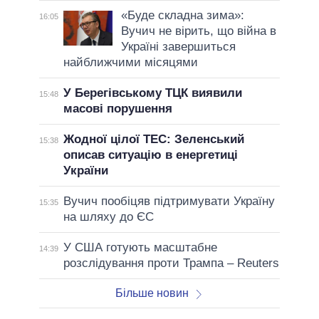
«Буде складна зима»:
16:05
Вучич не вірить, що війна в
Україні завершиться
найближчими місяцями
У Берегівському ТЦК виявили
15:48
масові порушення
Жодної цілої ТЕС: Зеленський
15:38
описав ситуацію в енергетиці
України
Вучич пообіцяв підтримувати Україну
15:35
на шляху до ЄС
У США готують масштабне
14:39
розслідування проти Трампа – Reuters
Більше новин