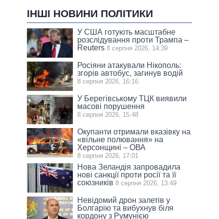
ІНШІ НОВИНИ ПОЛІТИКИ
У США готують масштабне
розслідування проти Трампа –
Reuters
8 серпня 2026, 14:39
Росіяни атакували Нікополь:
згорів автобус, загинув водій
8 серпня 2026, 16:16
У Берегівському ТЦК виявили
масові порушення
8 серпня 2026, 15:48
Окупанти отримали вказівку на
«вільне полювання» на
Херсонщині – ОВА
8 серпня 2026, 17:01
Нова Зеландія запровадила
нові санкції проти росії та її
союзників
8 серпня 2026, 13:49
Невідомий дрон залетів у
Болгарію та вибухнув біля
кордону з Румунією