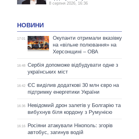
8 серпня 2026, 16:36
НОВИНИ
Окупанти отримали вказівку
17:01
на «вільне полювання» на
Херсонщині – ОВА
Сербія допоможе відбудувати одне з
16:48
українських міст
ЄС виділив додаткові 30 млн євро на
16:42
підтримку енергетики України
Невідомий дрон залетів у Болгарію та
16:36
вибухнув біля кордону з Румунією
Росіяни атакували Нікополь: згорів
16:16
автобус, загинув водій