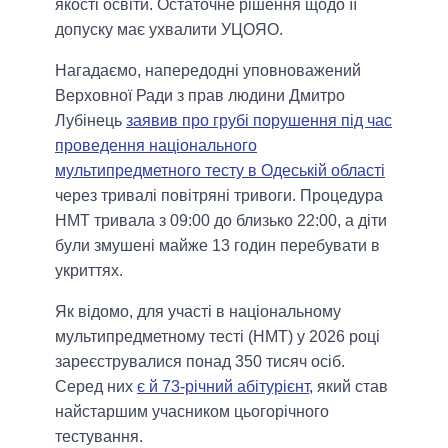
якості освіти. Остаточне рішення щодо її
допуску має ухвалити УЦОЯО.
Нагадаємо, напередодні уповноважений
Верховної Ради з прав людини Дмитро
Лубінець
заявив про грубі порушення під час
проведення національного
мультипредметного тесту в Одеській області
через тривалі повітряні тривоги. Процедура
НМТ тривала з 09:00 до близько 22:00, а діти
були змушені майже 13 годин перебувати в
укриттях.
Як відомо, для участі в національному
мультипредметному тесті (НМТ) у 2026 році
зареєструвалися понад 350 тисяч осіб.
Серед них
є й 73-річний абітурієнт,
який став
найстаршим учасником цьогорічного
тестування.