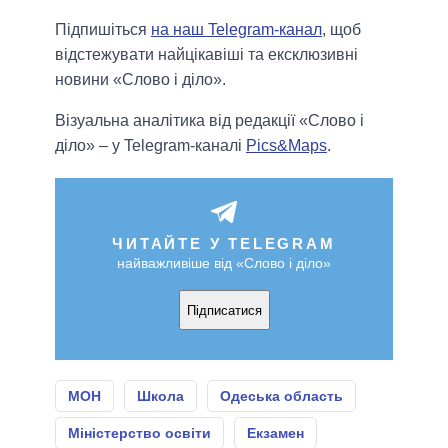
Підпишіться
на наш Telegram-канал
, щоб
відстежувати найцікавіші та ексклюзивні
новини «Слово і діло».
Візуальна аналітика від редакції «Слово і
діло» – у Telegram-каналі
Pics&Maps
.
ЧИТАЙТЕ У TELEGRAM
найважливіше від «Слово і діло»
Підписатися
МОН
Школа
Одеська область
Міністерство освіти
Екзамен