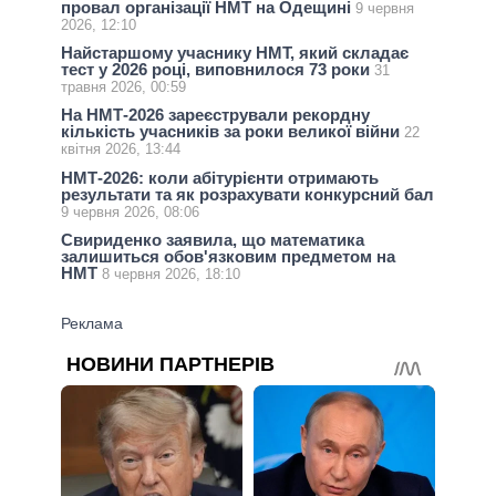
провал організації НМТ на Одещині
9 червня
2026, 12:10
Найстаршому учаснику НМТ, який складає
тест у 2026 році, виповнилося 73 роки
31
травня 2026, 00:59
На НМТ-2026 зареєстрували рекордну
кількість учасників за роки великої війни
22
квітня 2026, 13:44
НМТ-2026: коли абітурієнти отримають
результати та як розрахувати конкурсний бал
9 червня 2026, 08:06
Свириденко заявила, що математика
залишиться обов'язковим предметом на
НМТ
8 червня 2026, 18:10