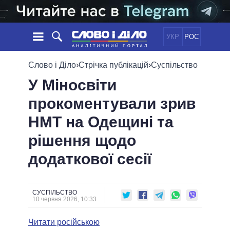
УКР
РОС
НОВИНИ
Слово і Діло
›
Стрічка публікацій
›
Суспільство
У Міносвіти
ОБIЦЯНКИ
СТРІЧКА
ПОЛІТИКА
прокоментували зрив
ПОДІЇ
ЕКОНОМІКА
ПОЛIТИКИ
НМТ на Одещині та
СТАТТІ
СУСПІЛЬСТВО
ІНФОГРАФІКА
ДУМКИ
СВІТ
УСІ ПОЛІТИКИ
рішення щодо
ОГЛЯДИ
ПРЕЗИДЕНТ І ОФІС
додаткової сесії
ВІДЕО
ДАЙДЖЕСТИ
ВЕРХОВНА РАДА
ПІДТРИМАТИ
КАБІНЕТ МІНІСТРІВ
ГОЛОВИ ОБЛАДМІНІСТРАЦІЙ
СУСПІЛЬСТВО
ПОРІВНЯННЯ ПОЛІТИКІВ
10 червня 2026, 10:33
МЕРИ МІСТ
Читати російською
ВСІ ПЕРСОНИ