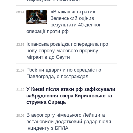
«Вражаючі втрати»:
00:41
Зеленський оцінив
результати 40-денної
операції проти рф
Іспанська розвідка попередила про
23:55
нову спробу масового прориву
мігрантів до Сеути
Росіяни вдарили по середмістю
21:57
Павлограда, є постраждалі
У Києві після атаки рф зафіксували
21:12
забруднення озера Кирилівське та
струмка Сирець
В аеропорту німецького Лейпцига
20:08
встановили додатковий радар після
інциденту з БПЛА