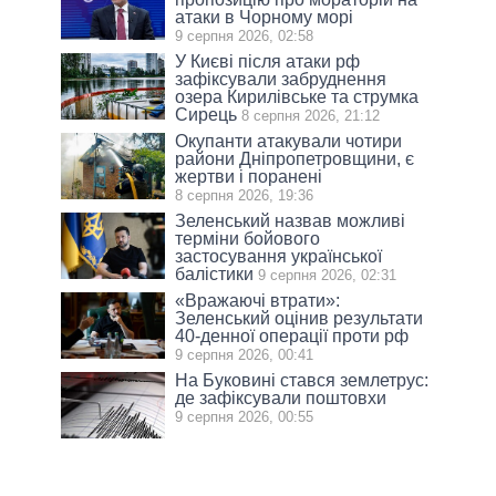
атаки в Чорному морі
9 серпня 2026, 02:58
У Києві після атаки рф
зафіксували забруднення
озера Кирилівське та струмка
Сирець
8 серпня 2026, 21:12
Окупанти атакували чотири
райони Дніпропетровщини, є
жертви і поранені
8 серпня 2026, 19:36
Зеленський назвав можливі
терміни бойового
застосування української
балістики
9 серпня 2026, 02:31
«Вражаючі втрати»:
Зеленський оцінив результати
40-денної операції проти рф
9 серпня 2026, 00:41
На Буковині стався землетрус:
де зафіксували поштовхи
9 серпня 2026, 00:55