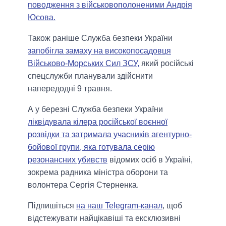
поводження з військовополоненими Андрія
Юсова.
Також раніше Служба безпеки України
запобігла замаху на високопосадовця
Військово-Морських Сил ЗСУ,
який російські
спецслужби планували здійснити
напередодні 9 травня.
А у березні Служба безпеки України
ліквідувала кілера російської воєнної
розвідки та затримала учасників агентурно-
бойової групи, яка готувала серію
резонансних убивств
відомих осіб в Україні,
зокрема радника міністра оборони та
волонтера Сергія Стерненка.
Підпишіться
на наш Telegram-канал
, щоб
відстежувати найцікавіші та ексклюзивні