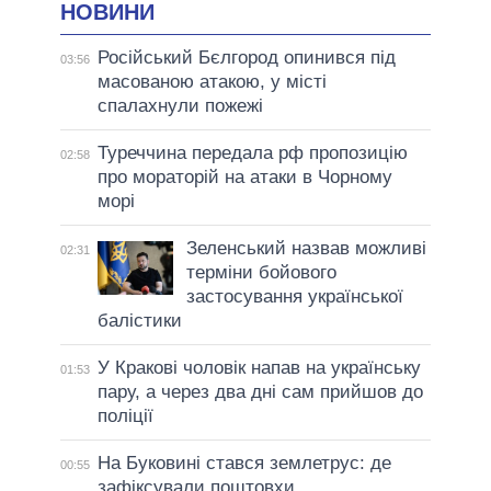
НОВИНИ
Російський Бєлгород опинився під
03:56
масованою атакою, у місті
спалахнули пожежі
Туреччина передала рф пропозицію
02:58
про мораторій на атаки в Чорному
морі
Зеленський назвав можливі
02:31
терміни бойового
застосування української
балістики
У Кракові чоловік напав на українську
01:53
пару, а через два дні сам прийшов до
поліції
На Буковині стався землетрус: де
00:55
зафіксували поштовхи