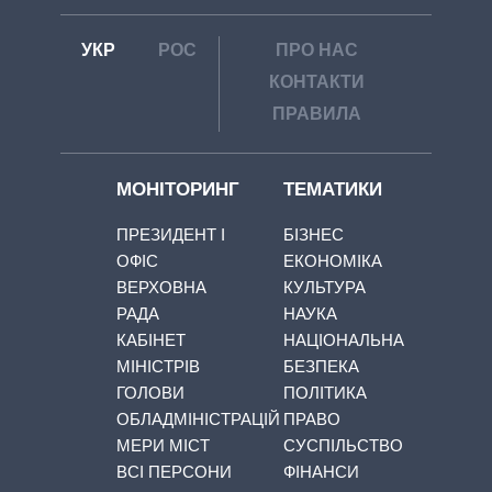
УКР
РОС
ПРО НАС
КОНТАКТИ
ПРАВИЛА
МОНІТОРИНГ
ТЕМАТИКИ
ПРЕЗИДЕНТ І
БІЗНЕС
ОФІС
ЕКОНОМІКА
ВЕРХОВНА
КУЛЬТУРА
РАДА
НАУКА
КАБІНЕТ
НАЦІОНАЛЬНА
МІНІСТРІВ
БЕЗПЕКА
ГОЛОВИ
ПОЛІТИКА
ОБЛАДМІНІСТРАЦІЙ
ПРАВО
МЕРИ МІСТ
СУСПІЛЬСТВО
ВСІ ПЕРСОНИ
ФІНАНСИ