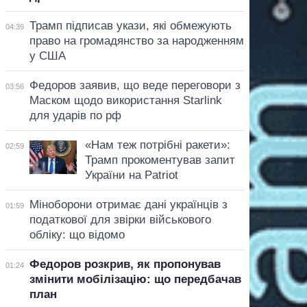
Трамп підписав укази, які обмежують
04:39
право на громадянство за народженням
у США
Федоров заявив, що веде переговори з
03:56
Маском щодо використання Starlink
для ударів по рф
«Нам теж потрібні ракети»:
02:59
Трамп прокоментував запит
України на Patriot
Міноборони отримає дані українців з
01:59
податкової для звірки військового
обліку: що відомо
Федоров розкрив, як пропонував
01:24
змінити мобілізацію: що передбачав
план