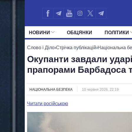
НОВИНИ
ОБIЦЯНКИ
ПОЛIТИКИ
УСІ ПОЛІТИКИ
ПРЕЗИДЕНТ І ОФ
Слово і Діло
›
Стрічка публікацій
›
Національна б
Окупанти завдали ударі
прапорами Барбадоса т
НАЦІОНАЛЬНА БЕЗПЕКА
10 червня 2026, 22:19
Читати російською