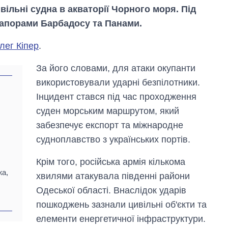
ивільні судна в акваторії Чорного моря. Під
рапорами Барбадосу та Панами.
лег Кіпер
.
За його словами, для атаки окупанти
використовували ударні безпілотники.
Інцидент стався під час проходження
суден морським маршрутом, який
забезпечує експорт та міжнародне
судноплавство з українських портів.
Крім того, російська армія кількома
жа,
хвилями атакувала південні райони
Вісім масованих
Одеської області. Внаслідок ударів
ударів по Україні
за літо: Київ та
пошкоджень зазнали цивільні об'єкти та
область стали
елементи енергетичної інфраструктури.
головною ціллю