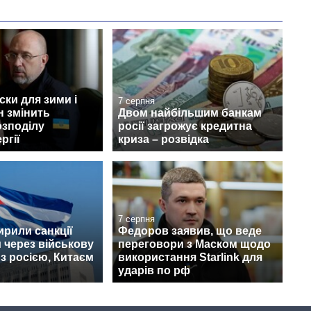
ски для зими і
7 серпня
н змінить
Двом найбільшим банкам
озподілу
росії загрожує кредитна
ргії
криза – розвідка
7 серпня
рили санкції
Федоров заявив, що веде
 через військову
переговори з Маском щодо
з росією, Китаєм
використання Starlink для
ударів по рф