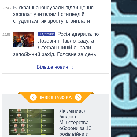
В Україні анонсували підвищення
23:45
зарплат учителям і стипендій
студентам: як зростуть виплати
Росія вдарила по
ПІДСУМКИ
22:53
Лозовій і Павлограду, а
Стефанішиній обрали
запобіжний захід. Головне за день
Більше новин
ІНФОГРАФІКА
Як змінився
бюджет
Міністерства
оборони за 13
років війни з