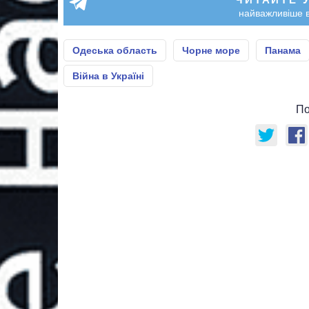
найважливіше в
Одеська область
Чорне море
Панама
Війна в Україні
По