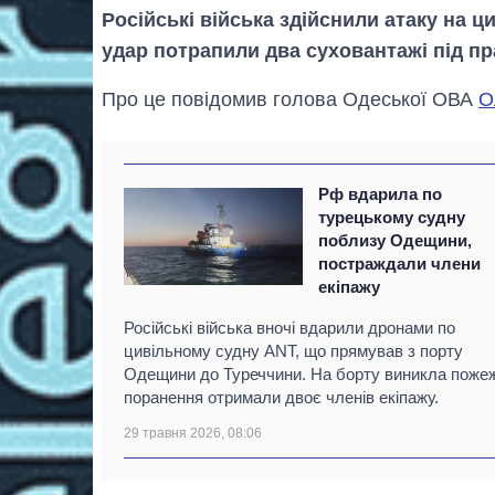
Російські війська здійснили атаку на ц
удар потрапили два суховантажі під п
Про це повідомив голова Одеської ОВА
О
Рф вдарила по
турецькому судну
поблизу Одещини,
постраждали члени
екіпажу
Російські війська вночі вдарили дронами по
цивільному судну ANT, що прямував з порту
Одещини до Туреччини. На борту виникла поже
поранення отримали двоє членів екіпажу.
29 травня 2026, 08:06