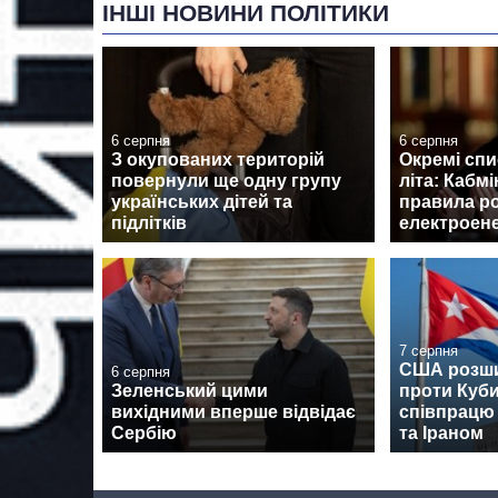
ІНШІ НОВИНИ ПОЛІТИКИ
6 серпня
6 серпня
З окупованих територій
Окремі спи
повернули ще одну групу
літа: Кабмі
українських дітей та
правила р
підлітків
електроене
7 серпня
США розши
6 серпня
Зеленський цими
проти Куби
вихідними вперше відвідає
співпрацю 
Сербію
та Іраном