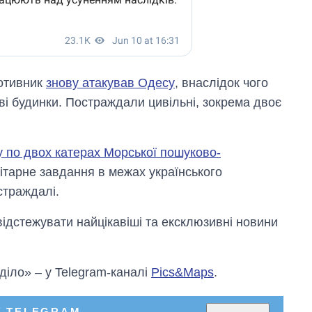
ротивник
знову атакував Одесу
, внаслідок чого
ві будинки. Постраждали цивільні, зокрема двоє
 по двох катерах Морської пошуково-
нітарне завдання в межах українського
страждалі.
відстежувати найцікавіші та ексклюзивні новини
 діло» – у Telegram-каналі
Pics&Maps
.
У TELEGRAM