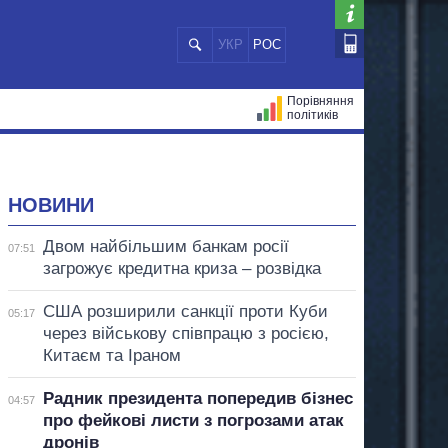
УКР
РОС
Порівняння
політиків
ЦІЙ
МЕРИ МІСТ
ВСІ ПЕРСОНИ
НОВИНИ
Двом найбільшим банкам росії
07:51
загрожує кредитна криза – розвідка
США розширили санкції проти Куби
05:17
через військову співпрацю з росією,
Китаєм та Іраном
Радник президента попередив бізнес
04:57
про фейкові листи з погрозами атак
дронів