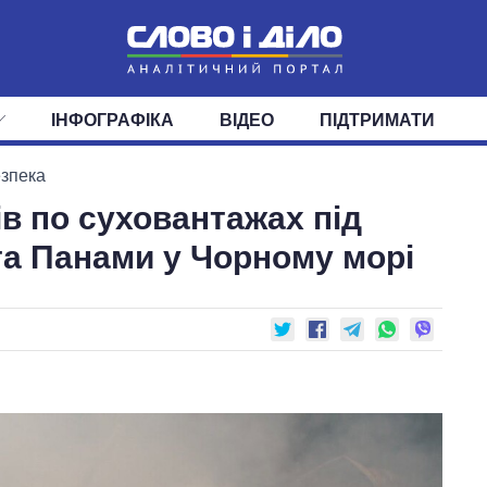
ІНФОГРАФІКА
ВІДЕО
ПІДТРИМАТИ
ІС
СТРІЧКА
ВЕРХОВНА РАДА
ПОДІЇ
СТАТТІ
КАБІНЕТ МІНІСТРІВ
ДУМКИ
ОГЛЯДИ
ГОЛОВИ ОБЛАДМІНІСТРА
ДАЙДЖЕСТИ
езпека
в по суховантажах під
ПОЛІТИКА
ДЕПУТАТИ
ЕКОНОМІКА
КОМІТЕТИ
СУСПІЛЬСТВО
ФРАКЦІЇ
ОКРУГИ
СВІТ
а Панами у Чорному морі