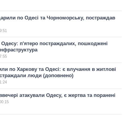
арили по Одесі та Чорноморську, постраждав
9:51
 Одесу: п'ятеро постраждалих, пошкоджені
інфраструктура
7:55
ли по Харкову та Одесі: є влучання в житлові
остраждали люди (доповнено)
1:24
ввечері атакували Одесу, є жертва та поранені
00:15