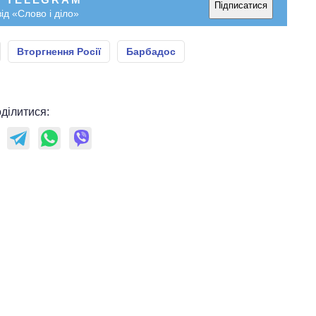
Підписатися
ід «Слово і діло»
Вторгнення Росії
Барбадос
ділитися: