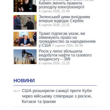
Кабмін змінить правила
розподілу електроенергії
6 серпня 2026, 21:49
Зеленський цими вихідними
вперше відвідає Сербію
6 серпня 2026, 22:32
Трамп підписав укази, які
обмежують право на
громадянство за народженням
у США
7 серпня 2026, 04:39
Росія у липні збільшила
видобуток нафти та газового
конденсату – ЗМІ
6 серпня 2026, 21:25
НОВИНИ
США розширили санкції проти Куби
05:17
через військову співпрацю з росією,
Китаєм та Іраном