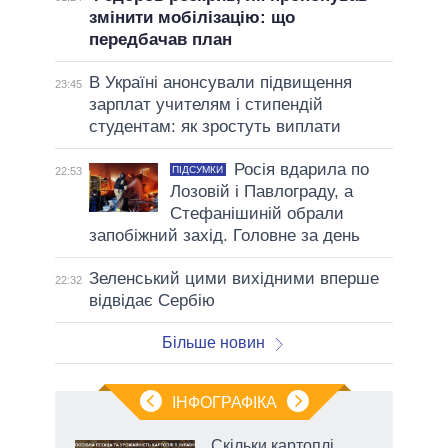
змінити мобілізацію: що
передбачав план
В Україні анонсували підвищення
23:45
зарплат учителям і стипендій
студентам: як зростуть виплати
Росія вдарила по
ПІДСУМКИ
22:53
Лозовій і Павлограду, а
Стефанішиній обрали
запобіжний захід. Головне за день
Зеленський цими вихідними вперше
22:32
відвідає Сербію
Більше новин
ІНФОГРАФІКА
нтів:
Скільки картоплі