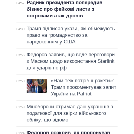
Радник президента попередив
04:57
бізнес про фейкові листи з
погрозами атак дронів
Трамп підписав укази, які обмежують
04:39
право на громадянство за
народженням у США
Федоров заявив, що веде переговори
03:56
з Маском щодо використання Starlink
для ударів по рф
«Нам теж потрібні ракети»:
02:59
Трамп прокоментував запит
України на Patriot
Міноборони отримає дані українців з
01:59
податкової для звірки військового
обліку: що відомо
Федоров розкрив, як пропонував
01:24