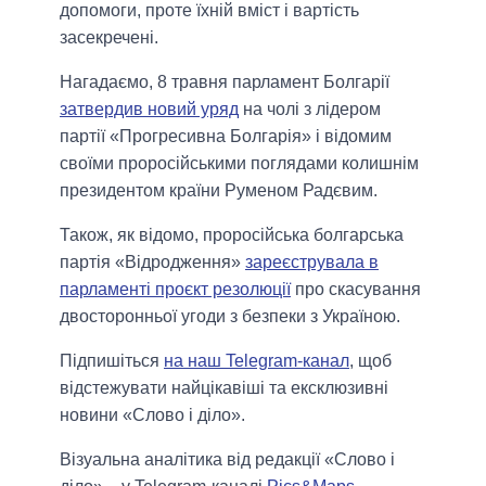
допомоги, проте їхній вміст і вартість
засекречені.
Нагадаємо, 8 травня парламент Болгарії
затвердив новий уряд
на чолі з лідером
партії «Прогресивна Болгарія» і відомим
своїми проросійськими поглядами колишнім
президентом країни Руменом Радєвим.
Також, як відомо, проросійська болгарська
партія «Відродження»
зареєструвала в
парламенті проєкт резолюції
про скасування
двосторонньої угоди з безпеки з Україною.
Підпишіться
на наш Telegram-канал
, щоб
відстежувати найцікавіші та ексклюзивні
новини «Слово і діло».
Візуальна аналітика від редакції «Слово і