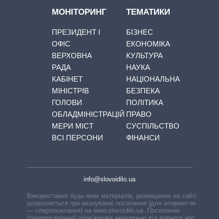
МОНІТОРИНГ
ТЕМАТИКИ
ПРЕЗИДЕНТ І
БІЗНЕС
ОФІС
ЕКОНОМІКА
ВЕРХОВНА
КУЛЬТУРА
РАДА
НАУКА
КАБІНЕТ
НАЦІОНАЛЬНА
МІНІСТРІВ
БЕЗПЕКА
ГОЛОВИ
ПОЛІТИКА
ОБЛАДМІНІСТРАЦІЙ
ПРАВО
МЕРИ МІСТ
СУСПІЛЬСТВО
ВСІ ПЕРСОНИ
ФІНАНСИ
info@slovoidilo.ua
Використання будь-яких матеріалів, розміщених на сайті,
дозволяється при вказуванні посилання (для інтернет-видань
— гіперпосилання) на www.slovoidilo.ua. Посилання
(гіперпосилання) обов’язкове незалежно від повного або