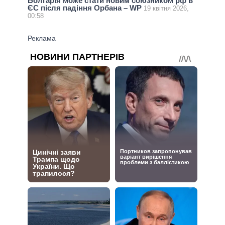
Болгарія може стати новим союзником рф в
ЄС після падіння Орбана – WP
19 квітня 2026,
00:58