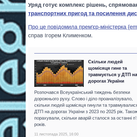
Уряд готує комплекс рішень, спрямова
транспортних пригод та посилення дисц
Про це повідомила прем'єр-міністерка {e
справ Ігорем Клименком.
Скільки людей
щомісяця гине та
травмується у ДТП н
дорогах України
Розпочався Всеукраїнський тиждень безпеки
дорожнього руху. Слово і діло проаналізувало,
скільки людей щомісяця гинули та травмувалис
ДТП на дорогах України з 2023 по 2025 рік. Тако
порахували, скільки аварій сталося за останні п'
років.
11 листопада 2025, 16:00