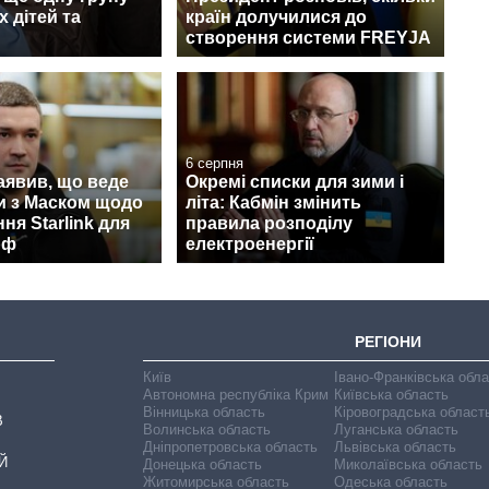
х дітей та
країн долучилися до
створення системи FREYJA
6 серпня
аявив, що веде
Окремі списки для зими і
и з Маском щодо
літа: Кабмін змінить
ня Starlink для
правила розподілу
рф
електроенергії
РЕГІОНИ
Київ
Івано-Франківська обл
Автономна республіка Крим
Київська область
Вінницька область
Кіровоградська област
В
Волинська область
Луганська область
Дніпропетровська область
Львівська область
Й
Донецька область
Миколаївська область
Житомирська область
Одеська область