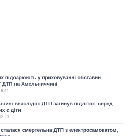
х підозрюють у приховуванні обставин
ї ДТП на Хмельниччині
16:44
чині внаслідок ДТП загинув підліток, серед
х є діти
18:20
 сталася смертельна ДТП з електросамокатом,