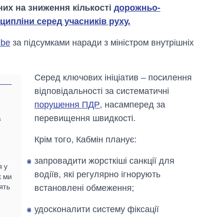
них на зниження кількості
дорожньо-
ипліни серед учасників руху.
mbe
за підсумками наради з міністром внутрішніх
Серед ключових ініціатив – посилення
відповідальності за систематичні
порушення ПДР
, насамперед за
перевищення швидкості.
а
Крім того, Кабмін планує:
запровадити жорсткіші санкції для
я у
водіїв, які регулярно ігнорують
Вісім масованих
ж ми
ударів по Україні
ять
встановлені обмеження;
за літо: Київ та
область стали
удосконалити систему фіксації
головною ціллю