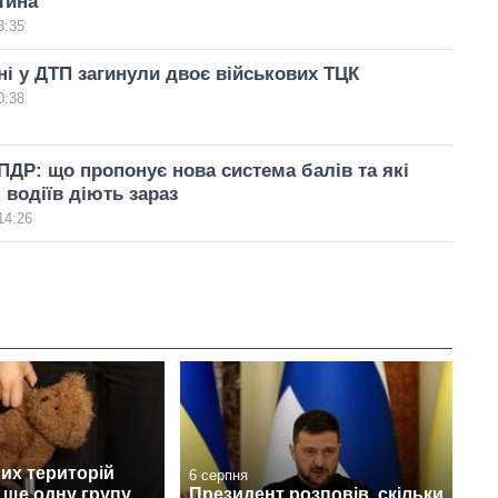
тина
3:35
і у ДТП загинули двоє військових ТЦК
0:38
ДР: що пропонує нова система балів та які
водіїв діють зараз
14:26
их територій
6 серпня
 ще одну групу
Президент розповів, скільки