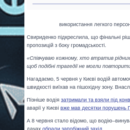
використання легкого персо
Свириденко підкреслила, що фінальні рі
пропозицій з боку громадськості.
«Співчуваю кожному, хто втратив рідних 
щоб подібні трагедії не могли повторит
Нагадаємо, 5 червня у Києві водій автомо
швидкості виїхав на пішохідну зону. Внас
Пізніше водія
затримали та взяли під кон
аварії у Києві
вже мав десятки порушень
А 8 червня стало відомо, що водію–винув
дачах
обрали запобіжний захід
.