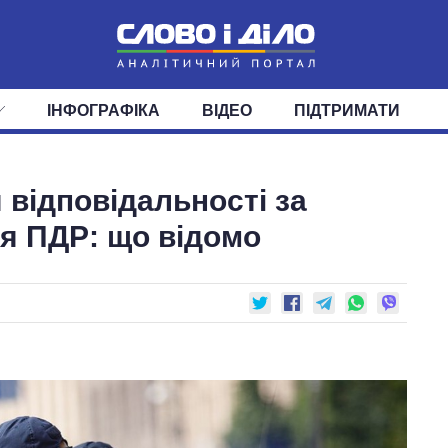
ІНФОГРАФІКА
ВІДЕО
ПІДТРИМАТИ
ІС
СТРІЧКА
ВЕРХОВНА РАДА
ПОДІЇ
СТАТТІ
КАБІНЕТ МІНІСТРІВ
ДУМКИ
ОГЛЯДИ
ГОЛОВИ ОБЛАДМІНІСТРА
ДАЙДЖЕСТИ
 відповідальності за
ПОЛІТИКА
ДЕПУТАТИ
ЕКОНОМІКА
КОМІТЕТИ
СУСПІЛЬСТВО
ФРАКЦІЇ
ОКРУГИ
СВІТ
я ПДР: що відомо