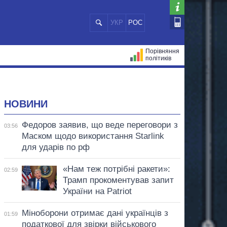
УКР
РОС
Порівняння
політиків
ЦІЙ
МЕРИ МІСТ
ВСІ ПЕРСОНИ
НОВИНИ
Федоров заявив, що веде переговори з
03:56
Маском щодо використання Starlink
для ударів по рф
«Нам теж потрібні ракети»:
02:59
Трамп прокоментував запит
України на Patriot
Міноборони отримає дані українців з
01:59
податкової для звірки військового