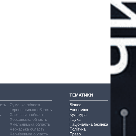
ТЕМАТИКИ
асть
Сумська область
Бізнес
Тернопільська область
Економіка
ь
Харківська область
Культура
Херсонська область
Наука
Хмельницька область
Національна безпека
Черкаська область
Політика
Чернівецька область
Право