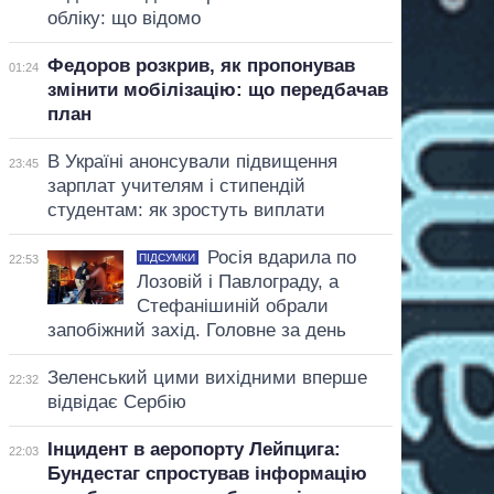
обліку: що відомо
Федоров розкрив, як пропонував
01:24
змінити мобілізацію: що передбачав
план
В Україні анонсували підвищення
23:45
зарплат учителям і стипендій
студентам: як зростуть виплати
Росія вдарила по
ПІДСУМКИ
22:53
Лозовій і Павлограду, а
Стефанішиній обрали
запобіжний захід. Головне за день
Зеленський цими вихідними вперше
22:32
відвідає Сербію
Інцидент в аеропорту Лейпцига:
22:03
Бундестаг спростував інформацію