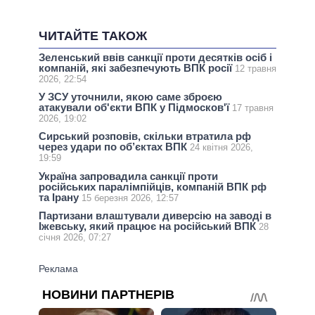
ЧИТАЙТЕ ТАКОЖ
Зеленський ввів санкції проти десятків осіб і
компаній, які забезпечують ВПК росії
12 травня
2026, 22:54
У ЗСУ уточнили, якою саме зброєю
атакували об'єкти ВПК у Підмосков'ї
17 травня
2026, 19:02
Сирський розповів, скільки втратила рф
через удари по об’єктах ВПК
24 квітня 2026,
19:59
Україна запровадила санкції проти
російських паралімпійців, компаній ВПК рф
та Ірану
15 березня 2026, 12:57
Партизани влаштували диверсію на заводі в
Іжевську, який працює на російський ВПК
28
січня 2026, 07:27