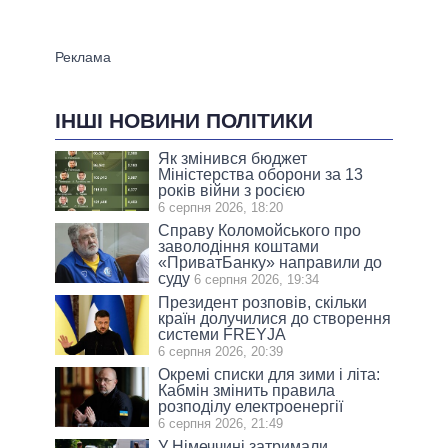
ІНШІ НОВИНИ ПОЛІТИКИ
Як змінився бюджет
Міністерства оборони за 13
років війни з росією
6 серпня 2026, 18:20
Справу Коломойського про
заволодіння коштами
«ПриватБанку» направили до
суду
6 серпня 2026, 19:34
Президент розповів, скільки
країн долучилися до створення
системи FREYJA
6 серпня 2026, 20:39
Окремі списки для зими і літа:
Кабмін змінить правила
розподілу електроенергії
6 серпня 2026, 21:49
У Німеччині затримали