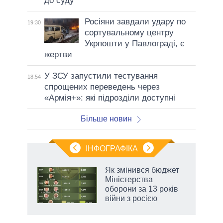
до суду
Росіяни завдали удару по
19:30
сортувальному центру
Укрпошти у Павлограді, є
жертви
У ЗСУ запустили тестування
18:54
спрощених переведень через
«Армія+»: які підрозділи доступні
Більше новин
ІНФОГРАФІКА
и на
Як змінився бюджет
Міністерства
а
оборони за 13 років
війни з росією