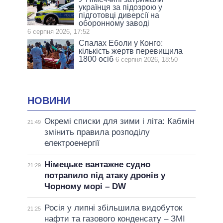
українця за підозрою у
підготовці диверсії на
оборонному заводі
6 серпня 2026, 17:52
Спалах Еболи у Конго:
кількість жертв перевищила
1800 осіб
6 серпня 2026, 18:50
НОВИНИ
Окремі списки для зими і літа: Кабмін
21:49
змінить правила розподілу
електроенергії
Німецьке вантажне судно
21:29
потрапило під атаку дронів у
Чорному морі – DW
Росія у липні збільшила видобуток
21:25
нафти та газового конденсату – ЗМІ