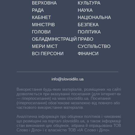
ВЕРХОВНА
КУЛЬТУРА
РАДА
НАУКА
КАБІНЕТ
НАЦІОНАЛЬНА
МІНІСТРІВ
БЕЗПЕКА
ГОЛОВИ
ПОЛІТИКА
ОБЛАДМІНІСТРАЦІЙ
ПРАВО
МЕРИ МІСТ
СУСПІЛЬСТВО
ВСІ ПЕРСОНИ
ФІНАНСИ
info@slovoidilo.ua
Використання будь-яких матеріалів, розміщених на сайті,
дозволяється при вказуванні посилання (для інтернет-видань
— гіперпосилання) на www.slovoidilo.ua. Посилання
(гіперпосилання) обов’язкове незалежно від повного або
часткового використання матеріалів.
Аналітична інформація про обіцянки політиків і чиновників,
що розміщені на порталі slovoidilo.ua, а також інформація про
стан виконання цих обіцянок, зібрана й опрацьована ТОВ «ІА
Слово і Діло» і є власністю ТОВ «ІА Слово і Діло».