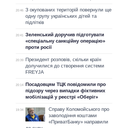
З окупованих територій повернули ще
20:46
одну групу українських дітей та
підлітків
Зеленський доручив підготувати
20:41
«спеціальну санкційну операцію»
проти росії
Президент розповів, скільки країн
20:39
долучилися до створення системи
FREYJA
Посадовцям ТЦК повідомили про
20:14
підозру через випадки фіктивних
мобілізацій у реєстрі «Оберіг»
Справу Коломойського про
19:34
заволодіння коштами
«ПриватБанку» направили