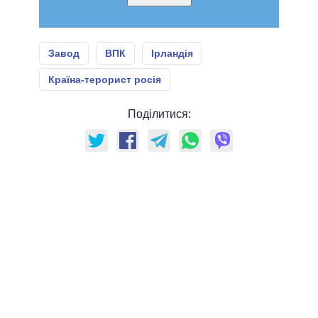
Завод
ВПК
Ірландія
Країна-терорист росія
Поділитися: