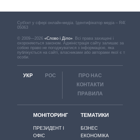
Cуб'єкт у сфері онлайн-медіа. Ідентифікатор медіа – R40-
05063
© 2009—2026
«Слово і Діло»
.
Всі права захищені і
охороняються законом. Адміністрація сайту залишає за
собою право не погоджуватися з інформацією, яка
публікується на сайті, власниками або авторами якої є треті
особи.
УКР
РОС
ПРО НАС
КОНТАКТИ
ПРАВИЛА
МОНІТОРИНГ
ТЕМАТИКИ
ПРЕЗИДЕНТ І
БІЗНЕС
ОФІС
ЕКОНОМІКА