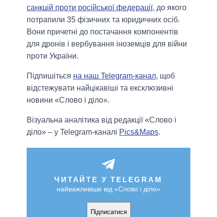
санкцій проти російської федерації
, до якого
потрапили 35 фізичних та юридичних осіб.
Вони причетні до постачання компонентів
для дронів і вербування іноземців для війни
проти України.
Підпишіться
на наш Telegram-канал
, щоб
відстежувати найцікавіші та ексклюзивні
новини «Слово і діло».
Візуальна аналітика від редакції «Слово і
діло» – у Telegram-каналі
Pics&Maps
.
ЧИТАЙТЕ У TELEGRAM
найважливіше від «Слово і діло»
Підписатися