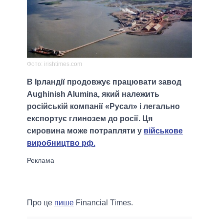
Фото: irishtimes.com
В Ірландії продовжує працювати завод
Aughinish Alumina, який належить
російській компанії «Русал» і легально
експортує глинозем до росії. Ця
сировина може потрапляти у
військове
виробництво рф.
Про це
пише
Financial Times.