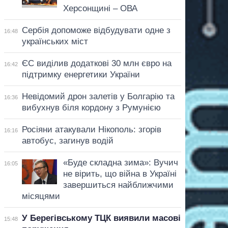
Херсонщині – ОВА
Сербія допоможе відбудувати одне з
16:48
українських міст
ЄС виділив додаткові 30 млн євро на
16:42
підтримку енергетики України
Невідомий дрон залетів у Болгарію та
16:36
вибухнув біля кордону з Румунією
Росіяни атакували Нікополь: згорів
16:16
автобус, загинув водій
«Буде складна зима»: Вучич
16:05
не вірить, що війна в Україні
завершиться найближчими
місяцями
У Берегівському ТЦК виявили масові
15:48