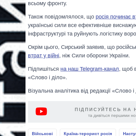
всьому фронту.
Також повідомлялося, що
росія починає вт
українські сили все ефективніше виснажую
інфраструктурі та руйнують логістику воро
Окрім цього, Сирський заявив, що російс
втрат у війні
, ніж Сили оборони України.
Підпишіться
на наш Telegram-канал
, щоб 
«Слово і діло».
Візуальна аналітика від редакції «Слово і
ПІДПИСУЙТЕСЬ НА 
та дивіться першими нов
Військові
Країна-терорист росія
Насту