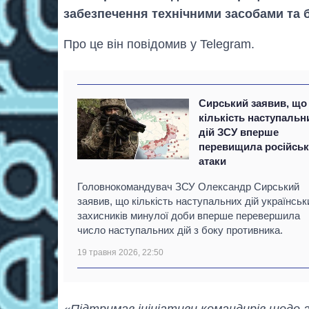
забезпечення технічними засобами та 
Про це він повідомив у Telegram.
Сирський заявив, що
кількість наступальн
дій ЗСУ вперше
перевищила російськ
атаки
Головнокомандувач ЗСУ Олександр Сирський
заявив, що кількість наступальних дій українськ
захисників минулої доби вперше перевершила
число наступальних дій з боку противника.
19 травня 2026, 22:50
«Підтримав ініціативи командирів щодо а