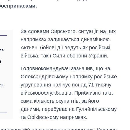
боєприпасами.
За словами Сирського, ситуація на цих
напрямках залишається динамічною.
Активні бойові дії ведуть як російські
их
війська, так і Сили оборони України.
і
Головнокомандувач зазначив, що на
Вісім масованих
Олександрівському напрямку російське
ударів по Україні
за літо: Київ та
угруповання налічує понад 71 тисячу
их
область стали
військовослужбовців. Приблизно така
головною ціллю
сама кількість окупантів, за його
рф
даними, перебуває на Гуляйпільському
та Оріхівському напрямках.
ктивних дій на визначених напрямках. Ухвалив