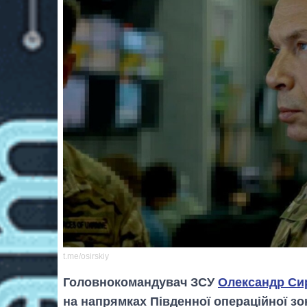
t.me/osirskiy
Головнокомандувач ЗСУ
Олександр Си
на напрямках Південної операційної зо