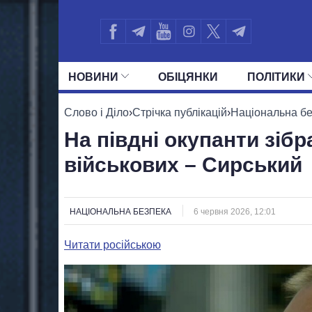
НОВИНИ
ОБIЦЯНКИ
ПОЛIТИКИ
УСІ ПОЛІТИКИ
ПРЕЗИДЕНТ І ОФ
Слово і Діло
›
Стрічка публікацій
›
Національна б
На півдні окупанти зіб
військових – Сирський
НАЦІОНАЛЬНА БЕЗПЕКА
6 червня 2026, 12:01
Читати російською