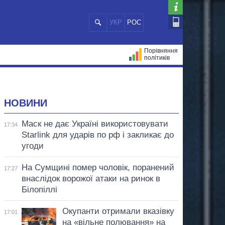
УКР
РОС
Порівняння
політиків
ЦІЙ
МЕРИ МІСТ
ВСІ ПЕРСОНИ
НОВИНИ
Маск не дає Україні використовувати
17:34
Starlink для ударів по рф і закликає до
угоди
На Сумщині помер чоловік, поранений
17:27
внаслідок ворожої атаки на ринок в
Білопіллі
Окупанти отримали вказівку
17:01
на «вільне полювання» на