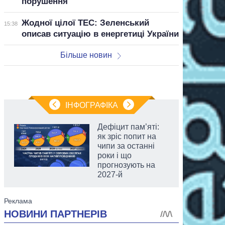
порушення
Жодної цілої ТЕС: Зеленський
15:38
описав ситуацію в енергетиці України
Більше новин
ІНФОГРАФІКА
Дефіцит пам’яті:
як зріс попит на
чипи за останні
роки і що
прогнозують на
2027-й