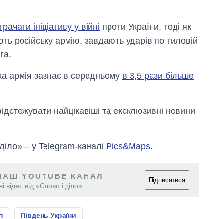
рачати ініціативу у війні
проти України, тоді як
ть російську армію, завдають ударів по тиловій
га.
ька армія зазнає в середньому
в 3,5 рази більше
відстежувати найцікавіші та ексклюзивні новини
 діло» – у Telegram-каналі
Pics&Maps
.
НАШ YOUTUBE КАНАЛ
Підписатися
і відео від «Слово і діло»
п
Південь України