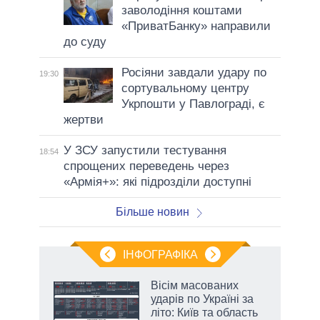
заволодіння коштами
«ПриватБанку» направили
до суду
Росіяни завдали удару по
19:30
сортувальному центру
Укрпошти у Павлограді, є
жертви
У ЗСУ запустили тестування
18:54
спрощених переведень через
«Армія+»: які підрозділи доступні
Більше новин
ІНФОГРАФІКА
жет
Вісім масованих
ударів по Україні за
ків
літо: Київ та область