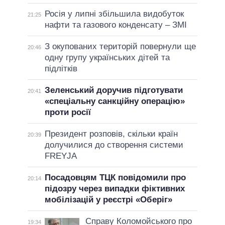
Росія у липні збільшила видобуток
21:25
нафти та газового конденсату – ЗМІ
З окупованих територій повернули ще
20:46
одну групу українських дітей та
підлітків
Зеленський доручив підготувати
20:41
«спеціальну санкційну операцію»
проти росії
Президент розповів, скільки країн
20:39
долучилися до створення системи
FREYJA
Посадовцям ТЦК повідомили про
20:14
підозру через випадки фіктивних
мобілізацій у реєстрі «Оберіг»
Справу Коломойського про
19:34