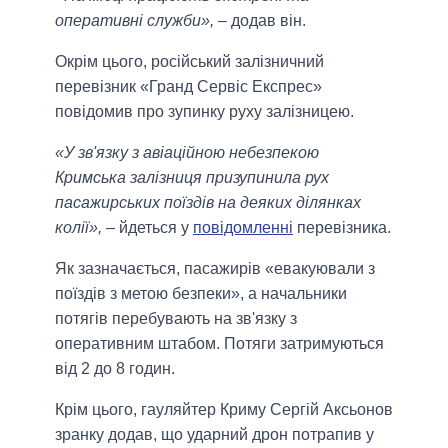
оперативні служби»,
– додав він.
Окрім цього, російський залізничний
перевізник «Гранд Сервіс Експрес»
повідомив про зупинку руху залізницею.
«У зв'язку з авіаційною небезпекою
Кримська залізниця призупинила рух
пасажирських поїздів на деяких ділянках
колії»,
– йдеться у
повідомленні
перевізника.
Як зазначається, пасажирів «евакуювали з
поїздів з метою безпеки», а начальники
потягів перебувають на зв'язку з
оперативним штабом. Потяги затримуються
від 2 до 8 годин.
Крім цього, гауляйтер Криму Сергій Аксьонов
зранку додав, що ударний дрон потрапив у