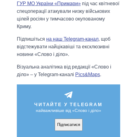
ГУР МО України «Примари»
під час квітневої
спецоперації атакували низку військових
цілей росіян у тимчасово окупованому
Криму.
Підпишіться
на наш Telegram-канал
, щоб
відстежувати найцікавіші та ексклюзивні
новини «Слово і діло».
Візуальна аналітика від редакції «Слово і
діло» – у Telegram-каналі
Pics&Maps
.
ЧИТАЙТЕ У TELEGRAM
найважливіше від «Слово і діло»
Підписатися