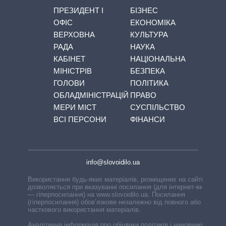
ПРЕЗИДЕНТ І
БІЗНЕС
ОФІС
ЕКОНОМІКА
ВЕРХОВНА
КУЛЬТУРА
РАДА
НАУКА
КАБІНЕТ
НАЦІОНАЛЬНА
МІНІСТРІВ
БЕЗПЕКА
ГОЛОВИ
ПОЛІТИКА
ОБЛАДМІНІСТРАЦІЙ
ПРАВО
МЕРИ МІСТ
СУСПІЛЬСТВО
ВСІ ПЕРСОНИ
ФІНАНСИ
info@slovoidilo.ua
Використання будь-яких матеріалів, розміщених на сайті,
дозволяється при вказуванні посилання (для інтернет-видань
— гіперпосилання) на www.slovoidilo.ua. Посилання
(гіперпосилання) обов’язкове незалежно від повного або
часткового використання матеріалів.
Аналітична інформація про обіцянки політиків і чиновників,