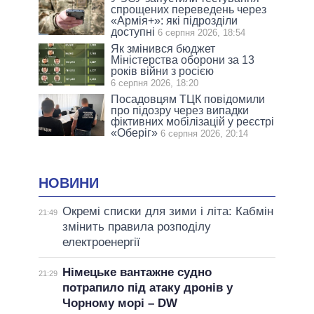
спрощених переведень через
«Армія+»: які підрозділи
доступні
6 серпня 2026, 18:54
Як змінився бюджет
Міністерства оборони за 13
років війни з росією
6 серпня 2026, 18:20
Посадовцям ТЦК повідомили
про підозру через випадки
фіктивних мобілізацій у реєстрі
«Оберіг»
6 серпня 2026, 20:14
НОВИНИ
Окремі списки для зими і літа: Кабмін
21:49
змінить правила розподілу
електроенергії
Німецьке вантажне судно
21:29
потрапило під атаку дронів у
Чорному морі – DW