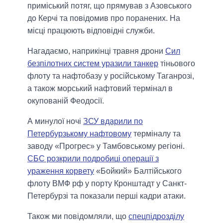
приміський потяг, що прямував з Азовського
до Керчі та повідомив про поранених. На
місці працюють відповідні служби.
Нагадаємо, наприкінці травня дрони
Сил
безпілотних систем уразили танкер
тіньового
флоту та нафтобазу у російському Таганрозі,
а також морський нафтовий термінал в
окупованій Феодосії.
А минулої ночі
ЗСУ вдарили по
Петербурзькому нафтовому
терміналу та
заводу «Прогрес» у Тамбовському регіоні.
СБС розкрили подробиці операції з
ураження корвету
«Бойкий» Балтійського
флоту ВМФ рф у порту Кронштадт у Санкт-
Петербурзі та показали перші кадри атаки.
Також ми повідомляли, що
спецпідрозділу