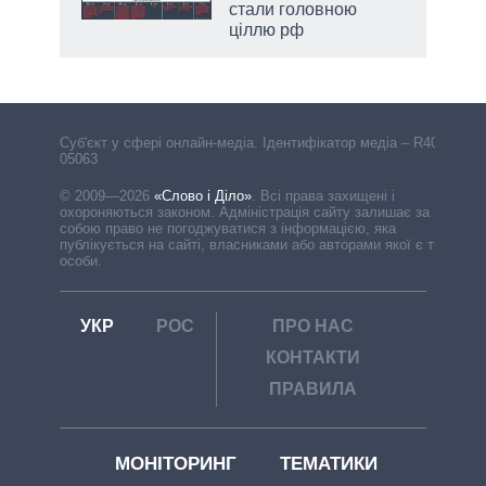
стали головною
ціллю рф
Cуб'єкт у сфері онлайн-медіа. Ідентифікатор медіа – R40-
05063
© 2009—2026
«Слово і Діло»
.
Всі права захищені і
охороняються законом. Адміністрація сайту залишає за
собою право не погоджуватися з інформацією, яка
публікується на сайті, власниками або авторами якої є треті
особи.
УКР
РОС
ПРО НАС
КОНТАКТИ
ПРАВИЛА
МОНІТОРИНГ
ТЕМАТИКИ