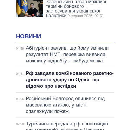
Зеленський назвав можливі
терміни бойового
застосування української
балістики
9 серпня 2026, 02:31
НОВИНИ
Абітурієнт заявив, що йому змінили
04:59
результат НМТ: перевірка виявила
можливу підробку – омбудсменка
Рф завдала комбінованого ракетно-
04:41
дронового удару по Одесі: що
відомо про наслідки
Російський Бєлгород опинився під
03:56
масованою атакою, у місті
спалахнули пожежі
Туреччина передала рф пропозицію
02:58