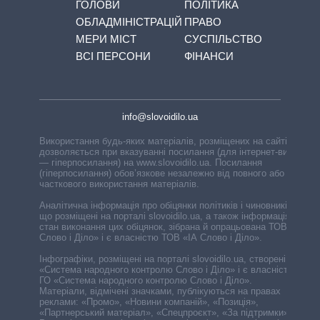
ГОЛОВИ
ПОЛІТИКА
ОБЛАДМІНІСТРАЦІЙ
ПРАВО
МЕРИ МІСТ
СУСПІЛЬСТВО
ВСІ ПЕРСОНИ
ФІНАНСИ
info@slovoidilo.ua
Використання будь-яких матеріалів, розміщених на сайті,
дозволяється при вказуванні посилання (для інтернет-видань
— гіперпосилання) на www.slovoidilo.ua. Посилання
(гіперпосилання) обов’язкове незалежно від повного або
часткового використання матеріалів.
Аналітична інформація про обіцянки політиків і чиновників,
що розміщені на порталі slovoidilo.ua, а також інформація про
стан виконання цих обіцянок, зібрана й опрацьована ТОВ «ІА
Слово і Діло» і є власністю ТОВ «ІА Слово і Діло».
Інфографіки, розміщені на порталі slovoidilo.ua, створені ГО
«Система народного контролю Слово і Діло» і є власністю
ГО «Система народного контролю Слово і Діло».
Матеріали, відмічені значками, публікуються на правах
реклами: «Промо», «Новини компаній», «Позиція»,
«Партнерський матеріал», «Спецпроєкт», «За підтримки».