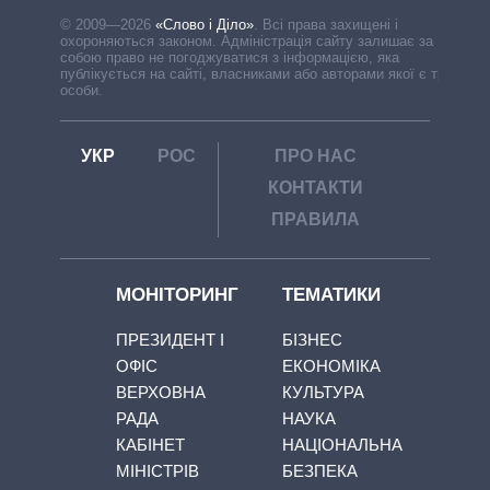
© 2009—2026
«Слово і Діло»
.
Всі права захищені і
охороняються законом. Адміністрація сайту залишає за
собою право не погоджуватися з інформацією, яка
публікується на сайті, власниками або авторами якої є треті
особи.
УКР
РОС
ПРО НАС
КОНТАКТИ
ПРАВИЛА
МОНІТОРИНГ
ТЕМАТИКИ
ПРЕЗИДЕНТ І
БІЗНЕС
ОФІС
ЕКОНОМІКА
ВЕРХОВНА
КУЛЬТУРА
РАДА
НАУКА
КАБІНЕТ
НАЦІОНАЛЬНА
МІНІСТРІВ
БЕЗПЕКА