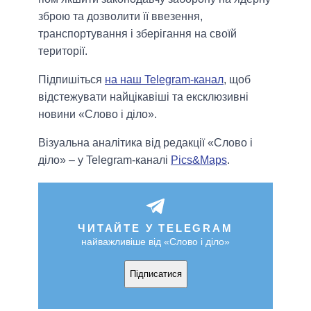
зброю та дозволити її ввезення,
транспортування і зберігання на своїй
території.
Підпишіться
на наш Telegram-канал
, щоб
відстежувати найцікавіші та ексклюзивні
новини «Слово і діло».
Візуальна аналітика від редакції «Слово і
діло» – у Telegram-каналі
Pics&Maps
.
ЧИТАЙТЕ У TELEGRAM
найважливіше від «Слово і діло»
Підписатися