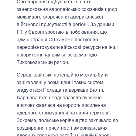
Обговорення відбуваються на тлі
занепокоєння європейських союзників щодо
можливого скорочення американської
військової присутності в регіоні. За даними
FT, у Європі зростають побоювання, що
адміністрація США може поступово
переорієнтовувати військові ресурси на інші
пріоритетні напрямки, зокрема Індо-
Тихоокеанський регіон.
Серед країн, які потенційно можуть бути
зацікавлені у розміщенні таких систем,
згадуються Польща та держави Балтії.
Варшава вже неодноразово публічно
висловлювалася на користь посилення
ядерного стримування на своїй території.
Зокрема, польське керівництво закликало до
розширення присутності американських
ядерних спроможностей у Східній Європі.