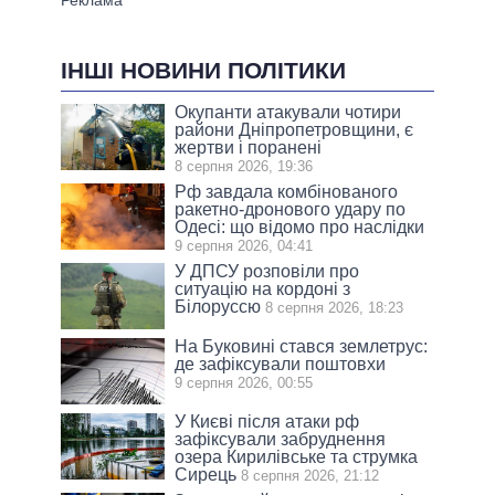
ІНШІ НОВИНИ ПОЛІТИКИ
Окупанти атакували чотири
райони Дніпропетровщини, є
жертви і поранені
8 серпня 2026, 19:36
Рф завдала комбінованого
ракетно-дронового удару по
Одесі: що відомо про наслідки
9 серпня 2026, 04:41
У ДПСУ розповіли про
ситуацію на кордоні з
Білоруссю
8 серпня 2026, 18:23
На Буковині стався землетрус:
де зафіксували поштовхи
9 серпня 2026, 00:55
У Києві після атаки рф
зафіксували забруднення
озера Кирилівське та струмка
Сирець
8 серпня 2026, 21:12