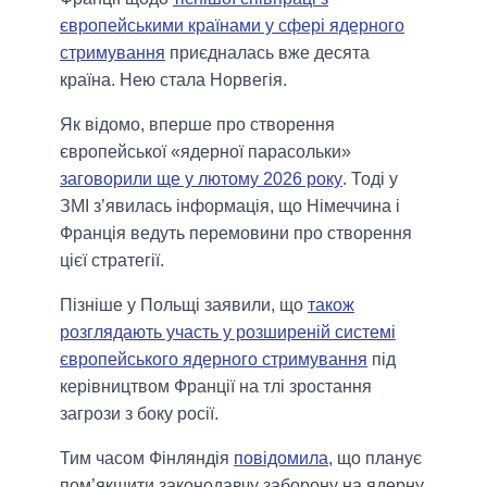
європейськими країнами у сфері ядерного
стримування
приєдналась вже десята
країна. Нею стала Норвегія.
Як відомо, вперше про створення
європейської «ядерної парасольки»
заговорили ще у лютому 2026 року
. Тоді у
ЗМІ з’явилась інформація, що Німеччина і
Франція ведуть перемовини про створення
цієї стратегії.
Пізніше у Польщі заявили, що
також
розглядають участь у розширеній системі
європейського ядерного стримування
під
керівництвом Франції на тлі зростання
загрози з боку росії.
Тим часом Фінляндія
повідомила
, що планує
пом’якшити законодавчу заборону на ядерну