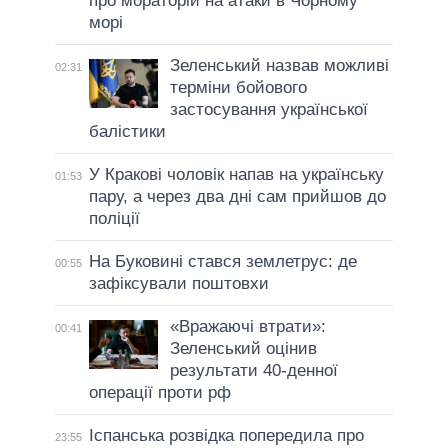
про мораторій на атаки в Чорному
морі
Зеленський назвав можливі
02:31
терміни бойового
застосування української
балістики
У Кракові чоловік напав на українську
01:53
пару, а через два дні сам прийшов до
поліції
На Буковині стався землетрус: де
00:55
зафіксували поштовхи
«Вражаючі втрати»:
00:41
Зеленський оцінив
результати 40-денної
операції проти рф
Іспанська розвідка попередила про
23:55