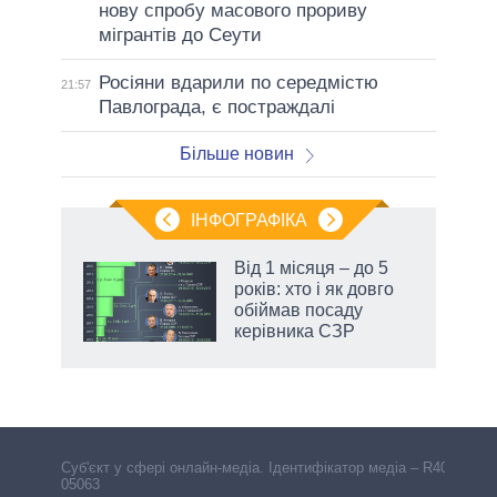
нову спробу масового прориву
мігрантів до Сеути
Росіяни вдарили по середмістю
21:57
Павлограда, є постраждалі
Більше новин
ІНФОГРАФІКА
 як
Від 1 місяця – до 5
и за
років: хто і як довго
обіймав посаду
2027-
керівника СЗР
Cуб'єкт у сфері онлайн-медіа. Ідентифікатор медіа – R40-
05063