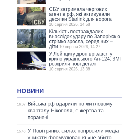
СБУ затримала чергових
агентів рф, які активували
десятки Starlink для ворога
10 серпня 2026, 14:58
Кількість постраждалих
внаслідок удару по Запоріжжю
стрімко зросла, серед них –
діти
10 серпня 2026, 14:27
У Лейпцигу дрон врізався у
крило українського Ан-124: ЗМІ
розкрили нові деталі
10 серпня 2026, 13:38
НОВИНИ
Війська рф вдарили по житловому
16:07
кварталу Нікополя, є жертва та
поранені
У Повітряних силах попросили медіа
15:46
уникати формулювання «не збито