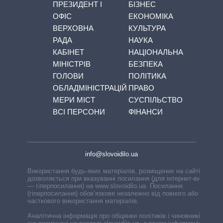
ПРЕЗИДЕНТ І
БІЗНЕС
ОФІС
ЕКОНОМІКА
ВЕРХОВНА
КУЛЬТУРА
РАДА
НАУКА
КАБІНЕТ
НАЦІОНАЛЬНА
МІНІСТРІВ
БЕЗПЕКА
ГОЛОВИ
ПОЛІТИКА
ОБЛАДМІНІСТРАЦІЙ
ПРАВО
МЕРИ МІСТ
СУСПІЛЬСТВО
ВСІ ПЕРСОНИ
ФІНАНСИ
info@slovoidilo.ua
Використання будь-яких матеріалів, розміщених на сайті,
дозволяється при вказуванні посилання (для інтернет-видань
— гіперпосилання) на www.slovoidilo.ua. Посилання
(гіперпосилання) обов’язкове незалежно від повного або
часткового використання матеріалів.
Аналітична інформація про обіцянки політиків і чиновників,