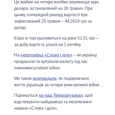
Це майже на чотири копійки перевищує курс
долара, встановлений на 26 травня. При
цьому попередній рекорд вартості був
зафіксований 25 травня – 44,2619 грн за
долар.
Євро ж торгуватиметься на рівні 51,51 грн –
за добу вартість упала на 1 копійку.
На
інфографіці «Слово і діло»
– як українці
продавали та купували валюту під час
повномасштабної війни.
Ми також
розповідали
, як подорожчало
життя українців за чотири роки великої війни.
Підпишіться
на наш Telegram-канал
, щоб
відстежувати найцікавіші та ексклюзивні
новини «Слово і діло».