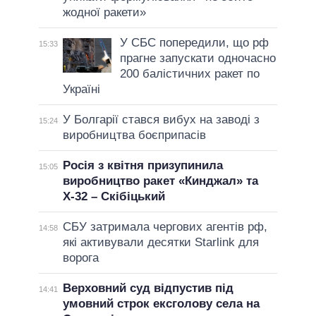
жодної ракети»
У СБС попередили, що рф
15:33
прагне запускати одночасно
200 балістичних ракет по
Україні
У Болгарії стався вибух на заводі з
15:24
виробництва боєприпасів
Росія з квітня призупинила
15:05
виробництво ракет «Кинджал» та
Х-32 – Скібіцький
СБУ затримала чергових агентів рф,
14:58
які активували десятки Starlink для
ворога
Верховний суд відпустив під
14:41
умовний строк ексголову села на