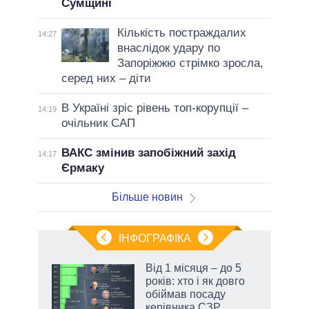
Сумщині
Кількість постраждалих
14:27
внаслідок удару по
Запоріжжю стрімко зросла,
серед них – діти
В Україні зріс рівень топ-корупції –
14:19
очільник САП
ВАКС змінив запобіжний захід
14:17
Єрмаку
Більше новин
ІНФОГРАФІКА
Від 1 місяця – до 5
раїні
років: хто і як довго
ої
обіймав посаду
керівника СЗР