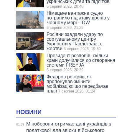
українських дітей та підлітків
6 серпня 2026, 20:46
Німецьке вантажне судно
потрапило під атаку дронів у
Чорному морі – DW
6 серпня 2026, 21:29
Росіяни завдали удару по
сортувальному центру
Укрпошти у Павлограді, є
жертви
6 серпня 2026, 19:30
Президент розповів, скільки
країн долучилися до створення
системи FREYJA
6 серпня 2026, 20:39
Федоров розкрив, як
пропонував змінити
мобілізацію: що передбачав
план
7 серпня 2026, 01:24
НОВИНИ
Міноборони отримає дані українців з
01:59
податкової для звірки військового