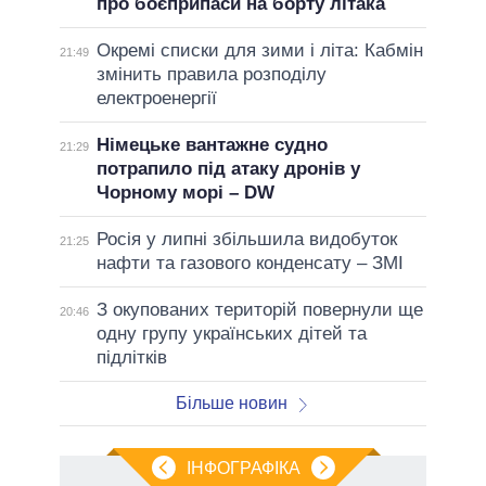
про боєприпаси на борту літака
Окремі списки для зими і літа: Кабмін
21:49
змінить правила розподілу
електроенергії
Німецьке вантажне судно
21:29
потрапило під атаку дронів у
Чорному морі – DW
Росія у липні збільшила видобуток
21:25
нафти та газового конденсату – ЗМІ
З окупованих територій повернули ще
20:46
одну групу українських дітей та
підлітків
Більше новин
ІНФОГРАФІКА