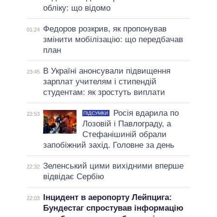
обліку: що відомо
Федоров розкрив, як пропонував
01:24
змінити мобілізацію: що передбачав
план
В Україні анонсували підвищення
23:45
зарплат учителям і стипендій
студентам: як зростуть виплати
Росія вдарила по
ПІДСУМКИ
22:53
Лозовій і Павлограду, а
Стефанішиній обрали
запобіжний захід. Головне за день
Зеленський цими вихідними вперше
22:32
відвідає Сербію
Інцидент в аеропорту Лейпцига:
22:03
Бундестаг спростував інформацію