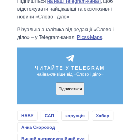
Підпишіться
на наш Telegram-канал
, щоб
відстежувати найцікавіші та ексклюзивні
новини «Слово і діло».
Візуальна аналітика від редакції «Слово і
діло» – у Telegram-каналі
Pics&Maps
.
ЧИТАЙТЕ У TELEGRAM
найважливіше від «Слово і діло»
Підписатися
НАБУ
САП
корупція
Хабар
Анна Скороход
Вищий антикорупційний суд