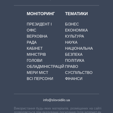
МОНІТОРИНГ
ТЕМАТИКИ
ПРЕЗИДЕНТ І
БІЗНЕС
ОФІС
ЕКОНОМІКА
ВЕРХОВНА
КУЛЬТУРА
РАДА
НАУКА
КАБІНЕТ
НАЦІОНАЛЬНА
МІНІСТРІВ
БЕЗПЕКА
ГОЛОВИ
ПОЛІТИКА
ОБЛАДМІНІСТРАЦІЙ
ПРАВО
МЕРИ МІСТ
СУСПІЛЬСТВО
ВСІ ПЕРСОНИ
ФІНАНСИ
info@slovoidilo.ua
Використання будь-яких матеріалів, розміщених на сайті,
дозволяється при вказуванні посилання (для інтернет-видань