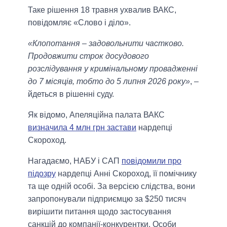
Таке рішення 18 травня ухвалив ВАКС,
повідомляє «Слово і діло».
«Клопотання – задовольнити частково.
Продовжити строк досудового
розслідування у кримінальному провадженні
до 7 місяців, тобто до 5 липня 2026 року»
, –
йдеться в рішенні суду.
Як відомо, Апеляційна палата ВАКС
визначила 4 млн грн застави
нардепці
Скороход.
Нагадаємо, НАБУ і САП
повідомили про
підозру
нардепці Анні Скороход, її помічнику
та ще одній особі. За версією слідства, вони
запропонували підприємцю за $250 тисяч
вирішити питання щодо застосування
санкцій до компанії-конкурентки. Особи