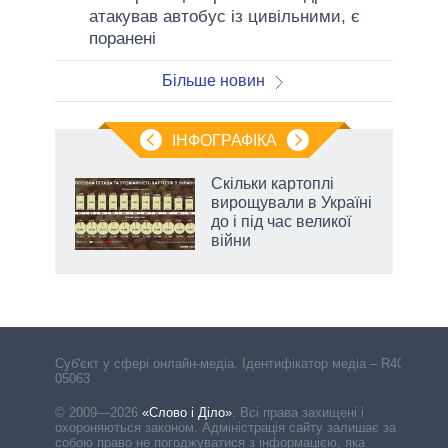
атакував автобус із цивільними, є
поранені
Більше новин
ІНФОГРАФІКА
нтів:
Скільки картоплі
 і
вирощували в Україні
nAI
до і під час великої
війни
Cуб'єкт у сфері онлайн-медіа. Ідентифікатор медіа – R40-
05063
© 2009—2026
«Слово і Діло»
.
Всі права захищені і
охороняються законом. Адміністрація сайту залишає за
собою право не погоджуватися з інформацією, яка