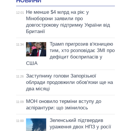
НОВИНИ
Не менше $4 млрд на рік: у
12:01
Міноборони заявили про
довгострокову підтримку України від
Британії
Трамп пригрозив в'язницею
11:34
тим, хто розповідає ЗМІ про
дефіцит боєприпасів у
США
Заступнику голови Запорізької
11:26
облради продовжили обов'язки ще на
два місяці
МОН оновило терміни вступу до
11:09
аспірантури: що змінилось
Зеленський підтвердив
11:00
ураження двох НПЗ у росії