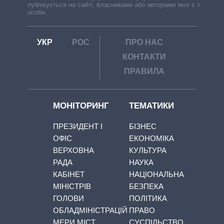
публікується на сайті, власниками або авторами якої є треті
особи.
УКР
РОС
ПРО НАС
КОНТАКТИ
ПРАВИЛА
МОНІТОРИНГ
ТЕМАТИКИ
ПРЕЗИДЕНТ І
БІЗНЕС
ОФІС
ЕКОНОМІКА
ВЕРХОВНА
КУЛЬТУРА
РАДА
НАУКА
КАБІНЕТ
НАЦІОНАЛЬНА
МІНІСТРІВ
БЕЗПЕКА
ГОЛОВИ
ПОЛІТИКА
ОБЛАДМІНІСТРАЦІЙ
ПРАВО
МЕРИ МІСТ
СУСПІЛЬСТВО