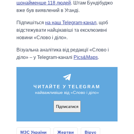
щонайменше 118 людей
. Штам Бундібуджо
вже був виявлений в Уганді.
Підпишіться
на наш Telegram-канал
, щоб
відстежувати найцікавіші та ексклюзивні
новини «Слово і діло».
Візуальна аналітика від редакції «Слово і
діло» – у Telegram-каналі
Pics&Maps
.
ЧИТАЙТЕ У TELEGRAM
найважливіше від «Слово і діло»
Підписатися
МЗС України
Жертви
Вірус