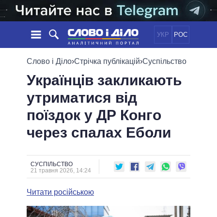
УКР
РОС
НОВИНИ
Слово і Діло
›
Стрічка публікацій
›
Суспільство
Українців закликають
ОБIЦЯНКИ
СТРІЧКА
ПОЛІТИКА
утриматися від
ПОДІЇ
ЕКОНОМІКА
ПОЛIТИКИ
поїздок у ДР Конго
СТАТТІ
СУСПІЛЬСТВО
ІНФОГРАФІКА
ДУМКИ
СВІТ
УСІ ПОЛІТИКИ
через спалах Еболи
ОГЛЯДИ
ПРЕЗИДЕНТ І ОФІС
ВІДЕО
ДАЙДЖЕСТИ
ВЕРХОВНА РАДА
СУСПІЛЬСТВО
ПІДТРИМАТИ
КАБІНЕТ МІНІСТРІВ
21 травня 2026, 14:24
ГОЛОВИ ОБЛАДМІНІСТРАЦІЙ
ПОРІВНЯННЯ ПОЛІТИКІВ
Читати російською
МЕРИ МІСТ
ВСІ ПЕРСОНИ