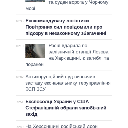
та суден ворога у Чорному
морі
Екскомандувачу логістики
10:35
Повітряних сил повідомили про
підозру в незаконному збагаченні
Росія вдарила по
10:10
залізничній станції Лозова
на Харківщині, є загиблі та
поранені
Антикорупційний суд визначив
10:02
заставу ексначальнику теруправління
ВСП ЗСУ
Експосолці України у США
09:51
Стефанішиній обрали запобіжний
захід
На Херсонщині російський дрон
09:49