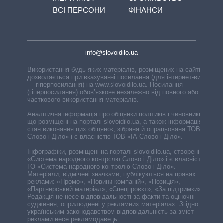
ВСІ ПЕРСОНИ
ФІНАНСИ
info@slovoidilo.ua
Використання будь-яких матеріалів, розміщених на сайті,
дозволяється при вказуванні посилання (для інтернет-видань
— гіперпосилання) на www.slovoidilo.ua. Посилання
(гіперпосилання) обов’язкове незалежно від повного або
часткового використання матеріалів.
Аналітична інформація про обіцянки політиків і чиновників,
що розміщені на порталі slovoidilo.ua, а також інформація про
стан виконання цих обіцянок, зібрана й опрацьована ТОВ «ІА
Слово і Діло» і є власністю ТОВ «ІА Слово і Діло».
Інфографіки, розміщені на порталі slovoidilo.ua, створені ГО
«Система народного контролю Слово і Діло» і є власністю
ГО «Система народного контролю Слово і Діло».
Матеріали, відмічені значками, публікуються на правах
реклами: «Промо», «Новини компаній», «Позиція»,
«Партнерський матеріал», «Спецпроєкт», «За підтримки».
Редакція не несе відповідальності за факти та оціночні
судження, оприлюднені у рекламних матеріалах. Згідно з
українським законодавством відповідальність за зміст
реклами несе рекламодавець.