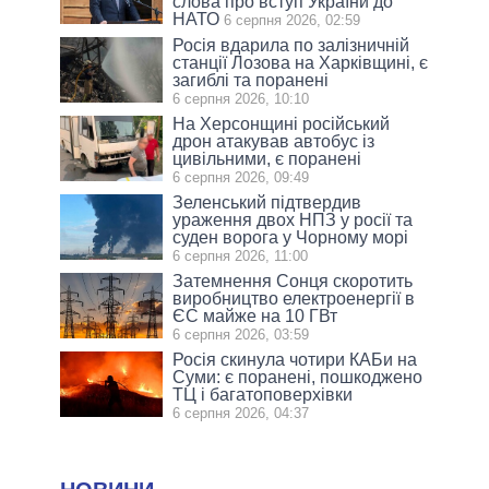
слова про вступ України до
НАТО
6 серпня 2026, 02:59
Росія вдарила по залізничній
станції Лозова на Харківщині, є
загиблі та поранені
6 серпня 2026, 10:10
На Херсонщині російський
дрон атакував автобус із
цивільними, є поранені
6 серпня 2026, 09:49
Зеленський підтвердив
ураження двох НПЗ у росії та
суден ворога у Чорному морі
6 серпня 2026, 11:00
Затемнення Сонця скоротить
виробництво електроенергії в
ЄС майже на 10 ГВт
6 серпня 2026, 03:59
Росія скинула чотири КАБи на
Суми: є поранені, пошкоджено
ТЦ і багатоповерхівки
6 серпня 2026, 04:37