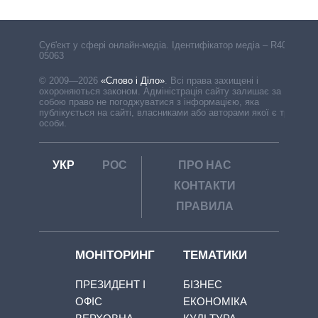
Cуб'єкт у сфері онлайн-медіа. Ідентифікатор медіа – R40-
05063
© 2009—2026
«Слово і Діло»
.
Всі права захищені і
охороняються законом. Адміністрація сайту залишає за
собою право не погоджуватися з інформацією, яка
публікується на сайті, власниками або авторами якої є треті
особи.
УКР
РОС
ПРО НАС
КОНТАКТИ
ПРАВИЛА
МОНІТОРИНГ
ТЕМАТИКИ
ПРЕЗИДЕНТ І
БІЗНЕС
ОФІС
ЕКОНОМІКА