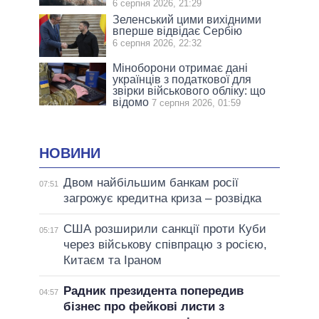
6 серпня 2026, 21:29
Зеленський цими вихідними
вперше відвідає Сербію
6 серпня 2026, 22:32
Міноборони отримає дані
українців з податкової для
звірки військового обліку: що
відомо
7 серпня 2026, 01:59
НОВИНИ
Двом найбільшим банкам росії
07:51
загрожує кредитна криза – розвідка
США розширили санкції проти Куби
05:17
через військову співпрацю з росією,
Китаєм та Іраном
Радник президента попередив
04:57
бізнес про фейкові листи з