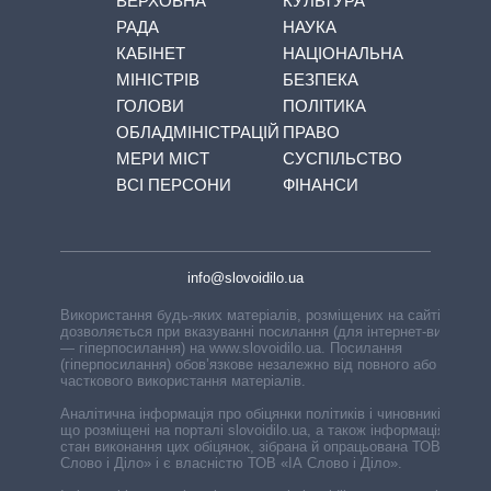
ВЕРХОВНА
КУЛЬТУРА
РАДА
НАУКА
КАБІНЕТ
НАЦІОНАЛЬНА
МІНІСТРІВ
БЕЗПЕКА
ГОЛОВИ
ПОЛІТИКА
ОБЛАДМІНІСТРАЦІЙ
ПРАВО
МЕРИ МІСТ
СУСПІЛЬСТВО
ВСІ ПЕРСОНИ
ФІНАНСИ
info@slovoidilo.ua
Використання будь-яких матеріалів, розміщених на сайті,
дозволяється при вказуванні посилання (для інтернет-видань
— гіперпосилання) на www.slovoidilo.ua. Посилання
(гіперпосилання) обов’язкове незалежно від повного або
часткового використання матеріалів.
Аналітична інформація про обіцянки політиків і чиновників,
що розміщені на порталі slovoidilo.ua, а також інформація про
стан виконання цих обіцянок, зібрана й опрацьована ТОВ «ІА
Слово і Діло» і є власністю ТОВ «ІА Слово і Діло».