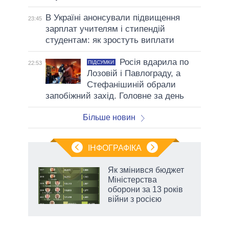
В Україні анонсували підвищення
23:45
зарплат учителям і стипендій
студентам: як зростуть виплати
Росія вдарила по
ПІДСУМКИ
22:53
Лозовій і Павлограду, а
Стефанішиній обрали
запобіжний захід. Головне за день
Більше новин
ІНФОГРАФІКА
и на
Як змінився бюджет
Міністерства
а
оборони за 13 років
війни з росією
аспі