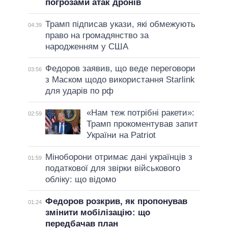
погрозами атак дронів
Трамп підписав укази, які обмежують
04:39
право на громадянство за
народженням у США
Федоров заявив, що веде переговори
03:56
з Маском щодо використання Starlink
для ударів по рф
«Нам теж потрібні ракети»:
02:59
Трамп прокоментував запит
України на Patriot
Міноборони отримає дані українців з
01:59
податкової для звірки військового
обліку: що відомо
Федоров розкрив, як пропонував
01:24
змінити мобілізацію: що
передбачав план