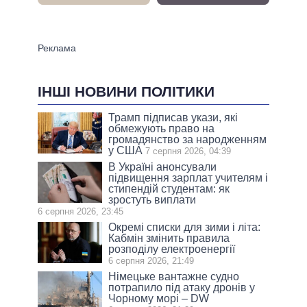
ІНШІ НОВИНИ ПОЛІТИКИ
Трамп підписав укази, які
обмежують право на
громадянство за народженням
у США
7 серпня 2026, 04:39
В Україні анонсували
підвищення зарплат учителям і
стипендій студентам: як
зростуть виплати
6 серпня 2026, 23:45
Окремі списки для зими і літа:
Кабмін змінить правила
розподілу електроенергії
6 серпня 2026, 21:49
Німецьке вантажне судно
потрапило під атаку дронів у
Чорному морі – DW