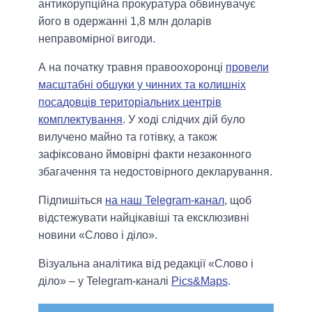
антикорупційна прокуратура обвинувачує
його в одержанні 1,8 млн доларів
неправомірної вигоди.
А на початку травня правоохоронці
провели
масштабні обшуки у чинних та колишніх
посадовців територіальних центрів
комплектування
. У ході слідчих дій було
вилучено майно та готівку, а також
зафіксовано ймовірні факти незаконного
збагачення та недостовірного декларування.
Підпишіться
на наш Telegram-канал
, щоб
відстежувати найцікавіші та ексклюзивні
новини «Слово і діло».
Візуальна аналітика від редакції «Слово і
діло» – у Telegram-каналі
Pics&Maps
.