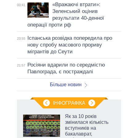
«Вражаючі втрати»:
00:41
Зеленський оцінив
результати 40-денної
операції проти рф
Іспанська розвідка попередила про
23:55
нову спробу масового прориву
мігрантів до Сеути
Росіяни вдарили по середмістю
21:57
Павлограда, є постраждалі
Більше новин
ІНФОГРАФІКА
жет
Як за 10 років
змінилася кількість
ків
вступників на
бакалаврат,