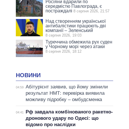
Росіяни вдарили по
середмістю Павлограда, є
постраждалі
8 серпня 2026, 21:57
Над створенням української
антибалістики працюють дві
компанії – Зеленський
8 серпня 2026, 19:03
Туреччина обмежила рух суден
у Чорному морі через атаки
8 серпня 2026, 18:12
НОВИНИ
Абітурієнт заявив, що йому змінили
04:59
результат НМТ: перевірка виявила
можливу підробку – омбудсменка
Рф завдала комбінованого ракетно-
04:41
дронового удару по Одесі: що
відомо про наслідки