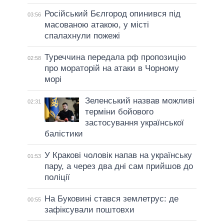
Російський Бєлгород опинився під
03:56
масованою атакою, у місті
спалахнули пожежі
Туреччина передала рф пропозицію
02:58
про мораторій на атаки в Чорному
морі
Зеленський назвав можливі
02:31
терміни бойового
застосування української
балістики
У Кракові чоловік напав на українську
01:53
пару, а через два дні сам прийшов до
поліції
На Буковині стався землетрус: де
00:55
зафіксували поштовхи