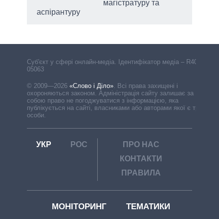
магістратуру та
аспірантуру
Cуб'єкт у сфері онлайн-медіа. Ідентифікатор медіа – R40-
05063
© 2009—2026
«Слово і Діло»
.
Всі права захищені і
охороняються законом. Адміністрація сайту залишає за
собою право не погоджуватися з інформацією, яка
публікується на сайті, власниками або авторами якої є треті
особи.
УКР
РОС
ПРО НАС
КОНТАКТИ
ПРАВИЛА
МОНІТОРИНГ
ТЕМАТИКИ