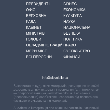
ПРЕЗИДЕНТ І
БІЗНЕС
ОФІС
ЕКОНОМІКА
ВЕРХОВНА
КУЛЬТУРА
РАДА
НАУКА
КАБІНЕТ
НАЦІОНАЛЬНА
МІНІСТРІВ
БЕЗПЕКА
ГОЛОВИ
ПОЛІТИКА
ОБЛАДМІНІСТРАЦІЙ
ПРАВО
МЕРИ МІСТ
СУСПІЛЬСТВО
ВСІ ПЕРСОНИ
ФІНАНСИ
info@slovoidilo.ua
Використання будь-яких матеріалів, розміщених на сайті,
дозволяється при вказуванні посилання (для інтернет-видань
— гіперпосилання) на www.slovoidilo.ua. Посилання
(гіперпосилання) обов’язкове незалежно від повного або
часткового використання матеріалів.
Аналітична інформація про обіцянки політиків і чиновників,