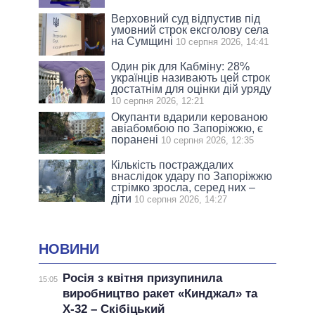
Верховний суд відпустив під
умовний строк ексголову села
на Сумщині
10 серпня 2026, 14:41
Один рік для Кабміну: 28%
українців називають цей строк
достатнім для оцінки дій уряду
10 серпня 2026, 12:21
Окупанти вдарили керованою
авіабомбою по Запоріжжю, є
поранені
10 серпня 2026, 12:35
Кількість постраждалих
внаслідок удару по Запоріжжю
стрімко зросла, серед них –
діти
10 серпня 2026, 14:27
НОВИНИ
Росія з квітня призупинила
15:05
виробництво ракет «Кинджал» та
Х-32 – Скібіцький