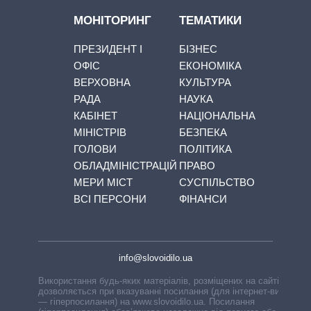
МОНІТОРИНГ
ТЕМАТИКИ
ПРЕЗИДЕНТ І
БІЗНЕС
ОФІС
ЕКОНОМІКА
ВЕРХОВНА
КУЛЬТУРА
РАДА
НАУКА
КАБІНЕТ
НАЦІОНАЛЬНА
МІНІСТРІВ
БЕЗПЕКА
ГОЛОВИ
ПОЛІТИКА
ОБЛАДМІНІСТРАЦІЙ
ПРАВО
МЕРИ МІСТ
СУСПІЛЬСТВО
ВСІ ПЕРСОНИ
ФІНАНСИ
info@slovoidilo.ua
Використання будь-яких матеріалів, розміщених на сайті,
дозволяється при вказуванні посилання (для інтернет-видань
— гіперпосилання) на www.slovoidilo.ua. Посилання