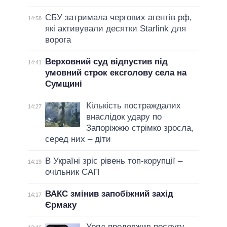
СБУ затримала чергових агентів рф,
14:58
які активували десятки Starlink для
ворога
Верховний суд відпустив під
14:41
умовний строк ексголову села на
Сумщині
Кількість постраждалих
14:27
внаслідок удару по
Запоріжжю стрімко зросла,
серед них – діти
В Україні зріс рівень топ-корупції –
14:19
очільник САП
ВАКС змінив запобіжний захід
14:17
Єрмаку
Уряд продовжив послугу