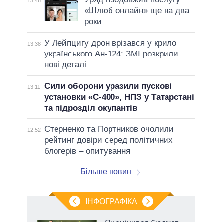
13:46
«Шлюб онлайн» ще на два
роки
У Лейпцигу дрон врізався у крило
13:38
українського Ан-124: ЗМІ розкрили
нові деталі
Сили оборони уразили пускові
13:11
установки «С-400», НПЗ у Татарстані
та підрозділ окупантів
Стерненко та Портников очолили
12:52
рейтинг довіри серед політичних
блогерів – опитування
Більше новин
ІНФОГРАФІКА