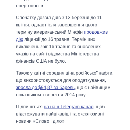
енергоносіїв.
Спочатку дозвіл діяв з 12 березня до 11
квітня, однак після завершення цього
терміну американський Мінфін
продовжив
дію
ліцензії до 16 травня. Термін цих
виключень збіг 16 травня та оновлених
указів на сайті відомства Міністерства
фінансів США не було.
Також у квітні середня ціна російської нафти,
що використовується для оподаткування,
зросла до $94,87 за барель
, що є найвищим
показником з вересня 2014 року.
Підпишіться
на наш Telegram-канал
, щоб
відстежувати найцікавіші та ексклюзивні
новини «Слово і діло».