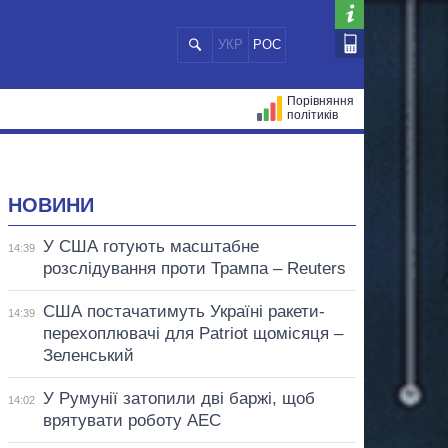
УКР
РОС
Порівняння
політиків
ЦІЙ
МЕРИ МІСТ
ВСІ ПЕРСОНИ
НОВИНИ
У США готують масштабне
14:39
розслідування проти Трампа – Reuters
США постачатимуть Україні ракети-
14:39
перехоплювачі для Patriot щомісяця –
Зеленський
У Румунії затопили дві баржі, щоб
14:02
врятувати роботу АЕС