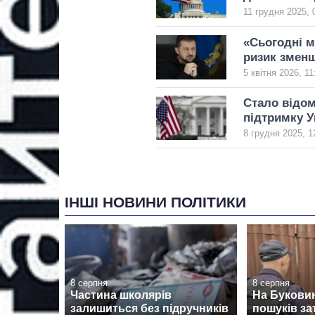
11 грудня 2025, 
«Сьогодні м
ризик змен
5 квітня 2026, 11
Стало відом
підтримку У
8 грудня 2025, 1
ІНШІ НОВИНИ ПОЛІТИКИ
8 серпня
8 серпня
Частина школярів
На Буковин
залишиться без підручників
пошуків з