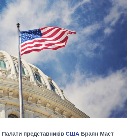
х Палати представників
США
Браян Маст