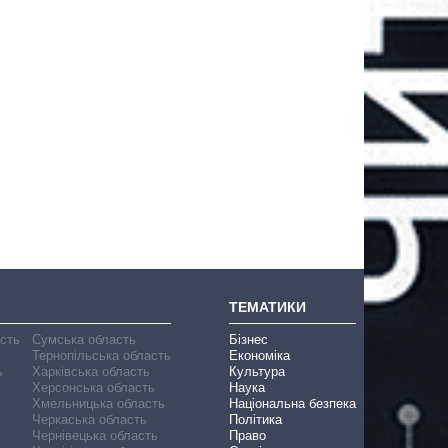
ТЕМАТИКИ
асть
Сумська область
Бізнес
Тернопільська область
Економіка
ь
Харківська область
Культура
Херсонська область
Наука
Хмельницька область
Національна безпека
Черкаська область
Політика
Чернівецька область
Право