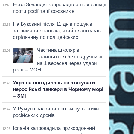
Нова Зеландія запровадила нові санкції
13:49
проти росії та її союзників
На Буковині після 11 днів пошуків
13:36
затримали чоловіка, який влаштував
стрілянину по поліцейських
Частина школярів
13:06
залишиться без підручників
на 1 вересня через удари
росії – МОН
Україна погодилась не атакувати
12:46
неросійські танкери в Чорному морі
– ЗМІ
У Румунії заявили про зміну тактики
12:42
російських дронів
Іспанія запровадила прикордонний
12:26