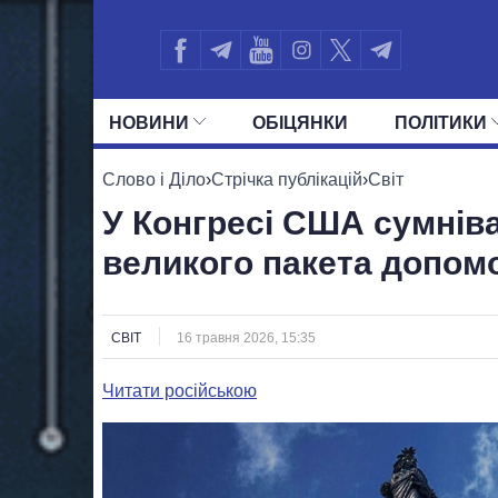
НОВИНИ
ОБIЦЯНКИ
ПОЛIТИКИ
УСІ ПОЛІТИКИ
ПРЕЗИДЕНТ І ОФ
Слово і Діло
›
Стрічка публікацій
›
Світ
У Конгресі США сумнів
великого пакета допомо
СВІТ
16 травня 2026, 15:35
Читати російською