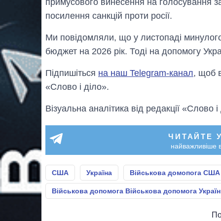
примусового винесення на голосування за
посилення санкцій проти росії.
Ми повідомляли, що у листопаді минулог
бюджет на 2026 рік. Тоді на допомогу Укр
Підпишіться
на наш Telegram-канал
, щоб 
«Слово і діло».
Візуальна аналітика від редакції «Слово і
ЧИТАЙТЕ 
найважливіше в
США
Україна
Військова домопога США 
Військова допомога Військова допомога Україн
По