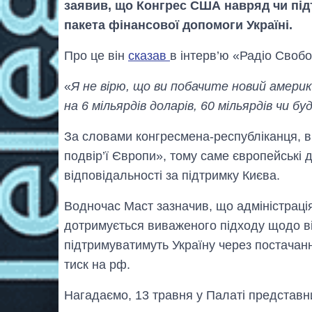
заявив, що Конгрес США навряд чи пі
пакета фінансової допомоги Україні.
Про це він
сказав
в інтерв’ю «Радіо Своб
«
Я не вірю, що ви побачите новий америк
на 6 мільярдів доларів, 60 мільярдів чи бу
За словами конгресмена-республіканця, ві
подвір’ї Європи», тому саме європейські 
відповідальності за підтримку Києва.
Водночас Маст зазначив, що адміністрац
дотримується виваженого підходу щодо ві
підтримуватимуть Україну через постачанн
тиск на рф.
Нагадаємо, 13 травня у Палаті представ