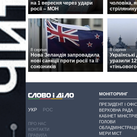
на 1 вересня через удари
чоловіка, 
росії – МОН
стрілянину
8 серпня
8 серпня
Нова Зеландія запровадила
Українські
нові санкції проти росії та її
уразили 12
союзників
«тіньовог
МОНІТОРИНГ
ПРЕЗИДЕНТ І ОФІС
УКР
РОС
ВЕРХОВНА РАДА
КАБІНЕТ МІНІСТРІ
ГОЛОВИ
ПРО НАС
ОБЛАДМІНІСТРАЦІ
КОНТАКТИ
МЕРИ МІСТ
ПРАВИЛА