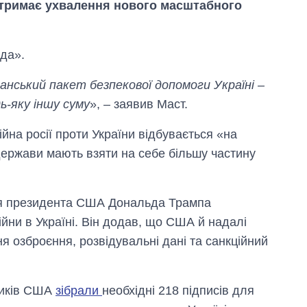
дтримає ухвалення нового масштабного
ода».
анський пакет безпекової допомоги Україні –
дь-яку іншу суму
», – заявив Маст.
йна росії проти України відбувається «на
держави мають взяти на себе більшу частину
Від 1 місяця – до 5
років: хто і як
ія президента США Дональда Трампа
довго обіймав
йни в Україні. Він додав, що США й надалі
посаду керівника
СЗР
я озброєння, розвідувальні дані та санкційний
ників США
зібрали
необхідні 218 підписів для