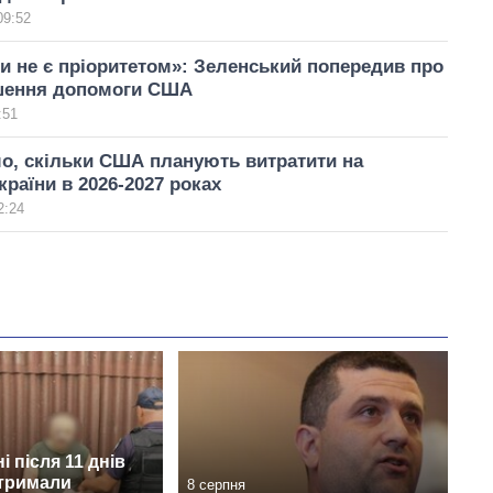
09:52
и не є пріоритетом»: Зеленський попередив про
шення допомоги США
:51
о, скільки США планують витратити на
країни в 2026-2027 роках
2:24
і після 11 днів
атримали
8 серпня