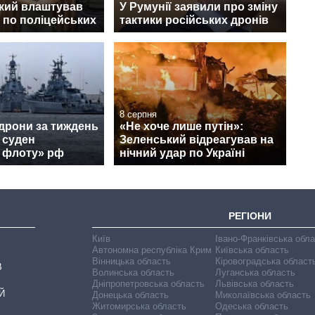
який влаштував
У Румунії заявили про зміну
 по поліцейських
тактики російських дронів
8 серпня
 дрони за тиждень
«Не хоче лише путін»:
 суден
Зеленський відреагував на
о флоту» рф
нічний удар по Україні
РЕГІОНИ
Київ
Івано-Франківська обл
Автономна республіка Крим
Київська область
Вінницька область
Кіровоградська област
В
Волинська область
Луганська область
Дніпропетровська область
Львівська область
Й
Донецька область
Миколаївська область
Житомирська область
Одеська область