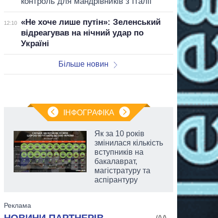
контроль для мандрівників з Італії
«Не хоче лише путін»: Зеленський
12:10
відреагував на нічний удар по
Україні
Більше новин
ІНФОГРАФІКА
Як за 10 років
змінилася кількість
вступників на
бакалаврат,
магістратуру та
аспірантуру