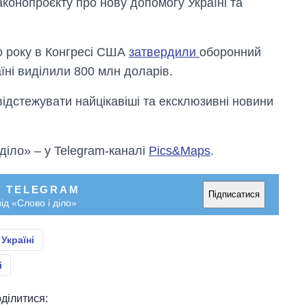
конопроєкту про нову допомогу Україні та
о року в Конгресі США
затвердили
оборонний
аїні виділили 800 млн доларів.
відстежувати найцікавіші та ексклюзивні новини
 діло» – у Telegram-каналі
Pics&Maps
.
У TELEGRAM
Підписатися
ід «Слово і діло»
Україні
і
ділитися: