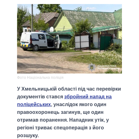
Фото Національна поліція
У Хмельницькій області під час перевірки
документів стався
збройний напад на
поліцейських
, унаслідок якого один
правоохоронець загинув, ще один
отримав поранення. Нападник утік, у
регіоні триває спецоперація з його
розшуку.