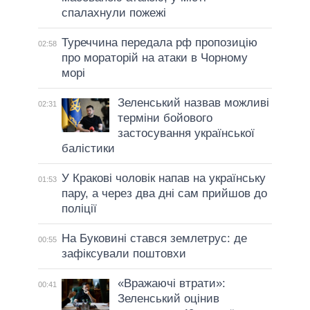
спалахнули пожежі
Туреччина передала рф пропозицію
02:58
про мораторій на атаки в Чорному
морі
Зеленський назвав можливі
02:31
терміни бойового
застосування української
балістики
У Кракові чоловік напав на українську
01:53
пару, а через два дні сам прийшов до
поліції
На Буковині стався землетрус: де
00:55
зафіксували поштовхи
«Вражаючі втрати»:
00:41
Зеленський оцінив