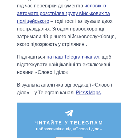
під час перевірки документів
чоловік із
автомата розстріляв групу військових та
поліцейського
– тоді госпіталізували двох
постраждалих. Згодом правоохоронці
затримали 48-річного військовослужбовця,
якого підозрюють у стрілянині.
Підпишіться
на наш Telegram-канал
, щоб
відстежувати найцікавіші та ексклюзивні
новини «Слово і діло».
Візуальна аналітика від редакції «Слово і
діло» – у Telegram-каналі
Pics&Maps
.
ЧИТАЙТЕ У TELEGRAM
найважливіше від «Слово і діло»