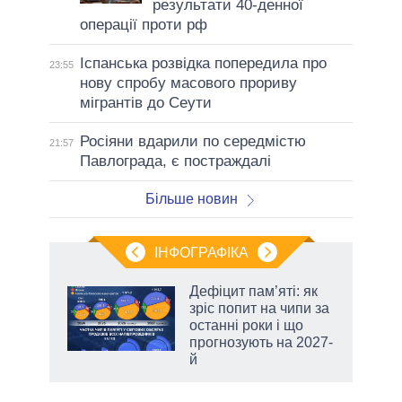
результати 40-денної
операції проти рф
Іспанська розвідка попередила про
23:55
нову спробу масового прориву
мігрантів до Сеути
Росіяни вдарили по середмістю
21:57
Павлограда, є постраждалі
Більше новин
ІНФОГРАФІКА
Дефіцит пам’яті: як
ть
зріс попит на чипи за
останні роки і що
прогнозують на 2027-
й