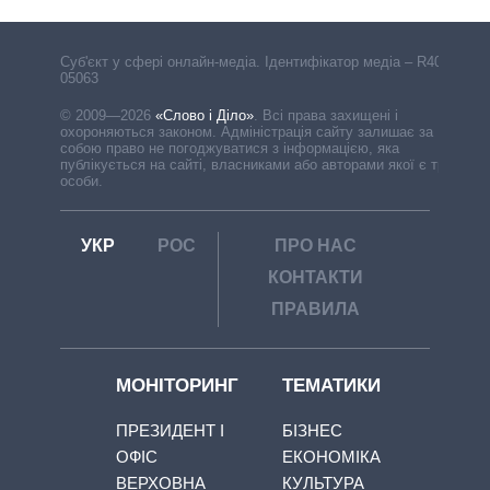
Cуб'єкт у сфері онлайн-медіа. Ідентифікатор медіа – R40-
05063
© 2009—2026
«Слово і Діло»
.
Всі права захищені і
охороняються законом. Адміністрація сайту залишає за
собою право не погоджуватися з інформацією, яка
публікується на сайті, власниками або авторами якої є треті
особи.
УКР
РОС
ПРО НАС
КОНТАКТИ
ПРАВИЛА
МОНІТОРИНГ
ТЕМАТИКИ
ПРЕЗИДЕНТ І
БІЗНЕС
ОФІС
ЕКОНОМІКА
ВЕРХОВНА
КУЛЬТУРА