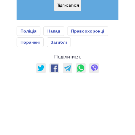
Підписатися
Поліція
Напад
Правоохоронці
Поранені
Загиблі
Поділитися: