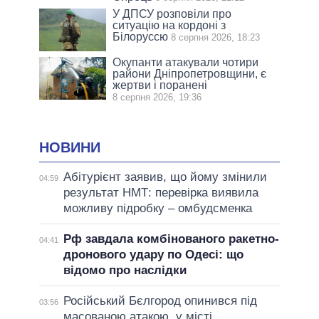
У ДПСУ розповіли про
ситуацію на кордоні з
Білоруссю
8 серпня 2026, 18:23
Окупанти атакували чотири
райони Дніпропетровщини, є
жертви і поранені
8 серпня 2026, 19:36
НОВИНИ
Абітурієнт заявив, що йому змінили
04:59
результат НМТ: перевірка виявила
можливу підробку – омбудсменка
Рф завдала комбінованого ракетно-
04:41
дронового удару по Одесі: що
відомо про наслідки
Російський Бєлгород опинився під
03:56
масованою атакою, у місті