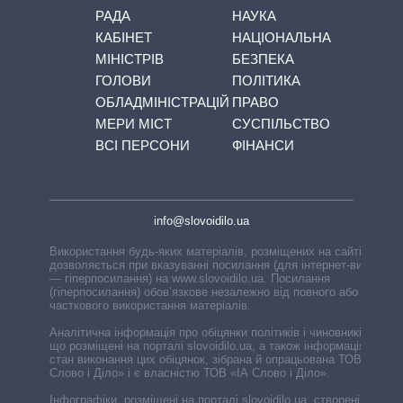
РАДА
НАУКА
КАБІНЕТ
НАЦІОНАЛЬНА
МІНІСТРІВ
БЕЗПЕКА
ГОЛОВИ
ПОЛІТИКА
ОБЛАДМІНІСТРАЦІЙ
ПРАВО
МЕРИ МІСТ
СУСПІЛЬСТВО
ВСІ ПЕРСОНИ
ФІНАНСИ
info@slovoidilo.ua
Використання будь-яких матеріалів, розміщених на сайті,
дозволяється при вказуванні посилання (для інтернет-видань
— гіперпосилання) на www.slovoidilo.ua. Посилання
(гіперпосилання) обов’язкове незалежно від повного або
часткового використання матеріалів.
Аналітична інформація про обіцянки політиків і чиновників,
що розміщені на порталі slovoidilo.ua, а також інформація про
стан виконання цих обіцянок, зібрана й опрацьована ТОВ «ІА
Слово і Діло» і є власністю ТОВ «ІА Слово і Діло».
Інфографіки, розміщені на порталі slovoidilo.ua, створені ГО