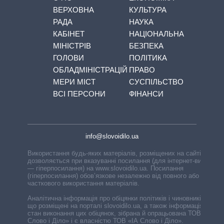
ВЕРХОВНА
КУЛЬТУРА
РАДА
НАУКА
КАБІНЕТ
НАЦІОНАЛЬНА
МІНІСТРІВ
БЕЗПЕКА
ГОЛОВИ
ПОЛІТИКА
ОБЛАДМІНІСТРАЦІЙ
ПРАВО
МЕРИ МІСТ
СУСПІЛЬСТВО
ВСІ ПЕРСОНИ
ФІНАНСИ
info@slovoidilo.ua
Використання будь-яких матеріалів, розміщених на сайті,
дозволяється при вказуванні посилання (для інтернет-видань
— гіперпосилання) на www.slovoidilo.ua. Посилання
(гіперпосилання) обов’язкове незалежно від повного або
часткового використання матеріалів.
Аналітична інформація про обіцянки політиків і чиновників,
що розміщені на порталі slovoidilo.ua, а також інформація про
стан виконання цих обіцянок, зібрана й опрацьована ТОВ «ІА
Слово і Діло» і є власністю ТОВ «ІА Слово і Діло».