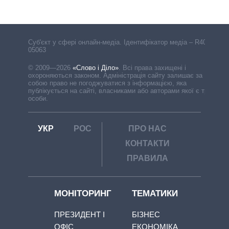
Cуб'єкт у сфері онлайн-медіа. Ідентифікатор медіа – R40-
05063
© 2009—2026
«Слово і Діло»
.
Всі права захищені і
охороняються законом. Адміністрація сайту залишає за
собою право не погоджуватися з інформацією, яка
публікується на сайті, власниками або авторами якої є треті
особи.
УКР
РОС
ПРО НАС
КОНТАКТИ
ПРАВИЛА
МОНІТОРИНГ
ТЕМАТИКИ
ПРЕЗИДЕНТ І
БІЗНЕС
ОФІС
ЕКОНОМІКА