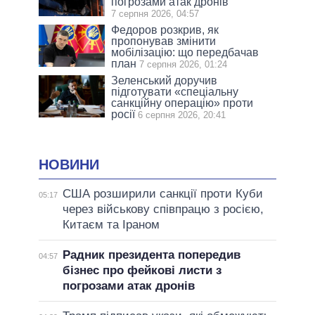
погрозами атак дронів
7 серпня 2026, 04:57
Федоров розкрив, як
пропонував змінити
мобілізацію: що передбачав
план
7 серпня 2026, 01:24
Зеленський доручив
підготувати «спеціальну
санкційну операцію» проти
росії
6 серпня 2026, 20:41
НОВИНИ
США розширили санкції проти Куби
05:17
через військову співпрацю з росією,
Китаєм та Іраном
Радник президента попередив
04:57
бізнес про фейкові листи з
погрозами атак дронів