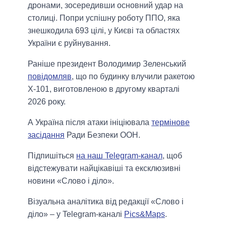
дронами, зосередивши основний удар на
столиці. Попри успішну роботу ППО, яка
знешкодила 693 цілі, у Києві та областях
України є руйнування.
Раніше президент Володимир Зеленський
повідомляв
, що по будинку влучили ракетою
Х-101, виготовленою в другому кварталі
2026 року.
А Україна після атаки ініціювала
термінове
засідання
Ради Безпеки ООН.
Підпишіться
на наш Telegram-канал
, щоб
відстежувати найцікавіші та ексклюзивні
новини «Слово і діло».
Візуальна аналітика від редакції «Слово і
діло» – у Telegram-каналі
Pics&Maps
.