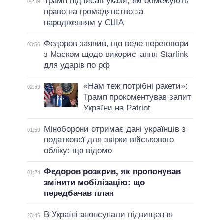
Трамп підписав укази, які обмежують
04:39
право на громадянство за
народженням у США
Федоров заявив, що веде переговори
03:56
з Маском щодо використання Starlink
для ударів по рф
«Нам теж потрібні ракети»:
02:59
Трамп прокоментував запит
України на Patriot
Міноборони отримає дані українців з
01:59
податкової для звірки військового
обліку: що відомо
Федоров розкрив, як пропонував
01:24
змінити мобілізацію: що
передбачав план
В Україні анонсували підвищення
23:45