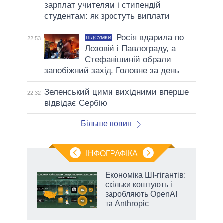
зарплат учителям і стипендій
студентам: як зростуть виплати
Росія вдарила по
ПІДСУМКИ
22:53
Лозовій і Павлограду, а
Стефанішиній обрали
запобіжний захід. Головне за день
Зеленський цими вихідними вперше
22:32
відвідає Сербію
Більше новин
ІНФОГРАФІКА
Економіка ШІ-гігантів:
ть
скільки коштують і
заробляють OpenAI
та Anthropic