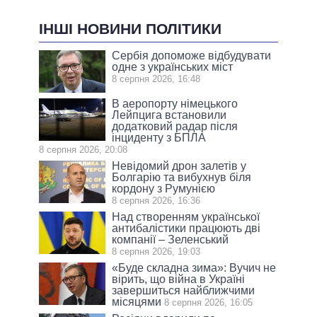
ІНШІ НОВИНИ ПОЛІТИКИ
Сербія допоможе відбудувати
одне з українських міст
8 серпня 2026, 16:48
В аеропорту німецького
Лейпцига встановили
додатковий радар після
інциденту з БПЛА
8 серпня 2026, 20:08
Невідомий дрон залетів у
Болгарію та вибухнув біля
кордону з Румунією
8 серпня 2026, 16:36
Над створенням української
антибалістики працюють дві
компанії – Зеленський
8 серпня 2026, 19:03
«Буде складна зима»: Вучич не
вірить, що війна в Україні
завершиться найближчими
місяцями
8 серпня 2026, 16:05