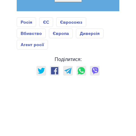
Росія
ЄС
Євросоюз
Вбивство
Європа
Диверсія
Агент росії
Поділитися: