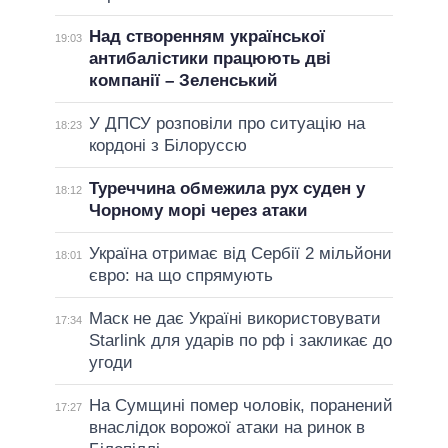
Над створенням української
19:03
антибалістики працюють дві
компанії – Зеленський
У ДПСУ розповіли про ситуацію на
18:23
кордоні з Білоруссю
Туреччина обмежила рух суден у
18:12
Чорному морі через атаки
Україна отримає від Сербії 2 мільйони
18:01
євро: на що спрямують
Маск не дає Україні використовувати
17:34
Starlink для ударів по рф і закликає до
угоди
На Сумщині помер чоловік, поранений
17:27
внаслідок ворожої атаки на ринок в