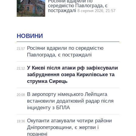
Росіяни вдарили по
середмістю Павлограда, є
постраждалі
8 серпня 2026, 21:57
НОВИНИ
Росіяни вдарили по середмістю
21:57
Павлограда, є постраждалі
У Києві після атаки рф зафіксували
21:12
забруднення озера Кирилівське та
струмка Сирець
В аеропорту німецького Лейпцига
20:08
встановили додатковий радар після
інциденту з БПЛА
Окупанти атакували чотири райони
19:36
Дніпропетровщини, є жертви і
поранені