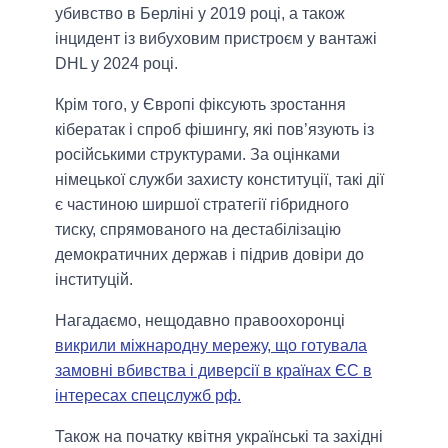
убивство в Берліні у 2019 році, а також
інцидент із вибуховим пристроєм у вантажі
DHL у 2024 році.
Крім того, у Європі фіксують зростання
кібератак і спроб фішингу, які пов’язують із
російськими структурами. За оцінками
німецької служби захисту конституції, такі дії
є частиною ширшої стратегії гібридного
тиску, спрямованого на дестабілізацію
демократичних держав і підрив довіри до
інституцій.
Нагадаємо, нещодавно правоохоронці
викрили міжнародну мережу, що готувала
замовні вбивства і диверсії в країнах ЄС в
інтересах спецслужб рф.
Також на початку квітня українські та західні