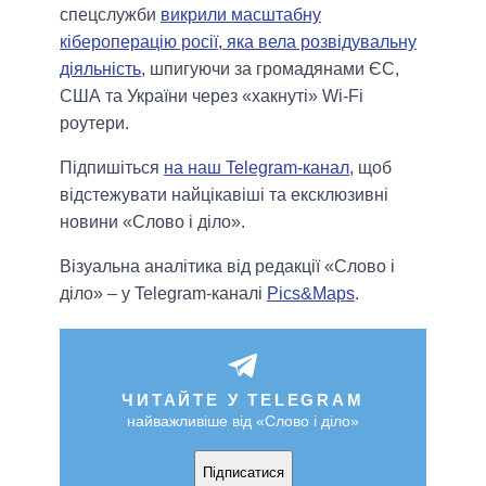
спецслужби
викрили масштабну
кібероперацію росії, яка вела розвідувальну
діяльність
, шпигуючи за громадянами ЄС,
США та України через «хакнуті» Wi-Fi
роутери.
Підпишіться
на наш Telegram-канал
, щоб
відстежувати найцікавіші та ексклюзивні
новини «Слово і діло».
Візуальна аналітика від редакції «Слово і
діло» – у Telegram-каналі
Pics&Maps
.
ЧИТАЙТЕ У TELEGRAM
найважливіше від «Слово і діло»
Підписатися