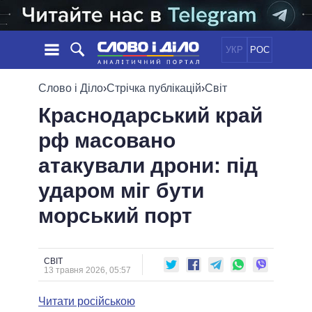
УКР
РОС
НОВИНИ
Слово і Діло
›
Стрічка публікацій
›
Світ
Краснодарський край
ОБIЦЯНКИ
СТРІЧКА
ПОЛІТИКА
рф масовано
ПОДІЇ
ЕКОНОМІКА
ПОЛIТИКИ
атакували дрони: під
СТАТТІ
СУСПІЛЬСТВО
ІНФОГРАФІКА
ДУМКИ
СВІТ
УСІ ПОЛІТИКИ
ударом міг бути
ОГЛЯДИ
ПРЕЗИДЕНТ І ОФІС
морський порт
ВІДЕО
ДАЙДЖЕСТИ
ВЕРХОВНА РАДА
ПІДТРИМАТИ
КАБІНЕТ МІНІСТРІВ
ГОЛОВИ ОБЛАДМІНІСТРАЦІЙ
СВІТ
ПОРІВНЯННЯ ПОЛІТИКІВ
13 травня 2026, 05:57
МЕРИ МІСТ
Читати російською
ВСІ ПЕРСОНИ