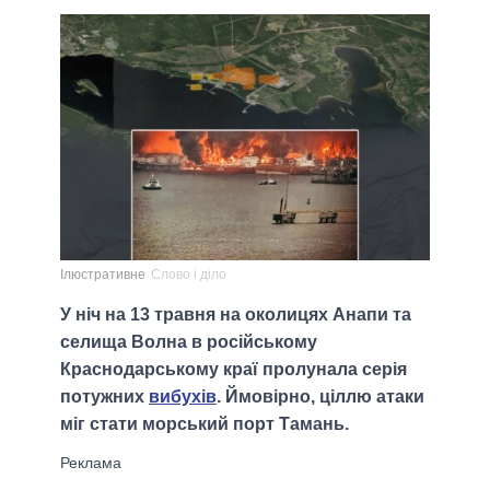
Ілюстративне
Слово і діло
У ніч на 13 травня на околицях Анапи та
селища Волна в російському
Краснодарському краї пролунала серія
потужних
вибухів
. Ймовірно, ціллю атаки
міг стати морський порт Тамань.