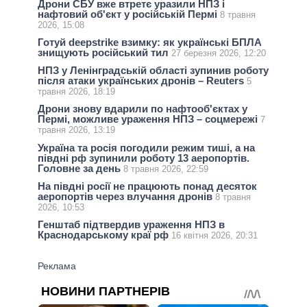
Дрони СБУ вже втретє уразили НПЗ і
нафтовий об'єкт у російській Пермі
8 травня
2026, 15:08
Готуй deepstrike взимку: як українські БПЛА
знищують російський тил
27 березня 2026, 12:20
НПЗ у Ленінградській області зупинив роботу
після атаки українських дронів – Reuters
5
травня 2026, 18:19
Дрони знову вдарили по нафтооб'єктах у
Пермі, можливе ураження НПЗ – соцмережі
7
травня 2026, 13:19
Україна та росія погодили режим тиші, а на
півдні рф зупинили роботу 13 аеропортів.
Головне за день
8 травня 2026, 22:59
На півдні росії не працюють понад десяток
аеропортів через влучання дронів
8 травня
2026, 10:53
Генштаб підтвердив ураження НПЗ в
Краснодарському краї рф
16 квітня 2026, 20:31