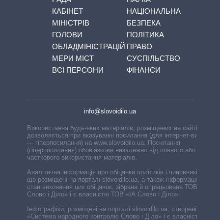
КАБІНЕТ
НАЦІОНАЛЬНА
МІНІСТРІВ
БЕЗПЕКА
ГОЛОВИ
ПОЛІТИКА
ОБЛАДМІНІСТРАЦІЙ
ПРАВО
МЕРИ МІСТ
СУСПІЛЬСТВО
ВСІ ПЕРСОНИ
ФІНАНСИ
info@slovoidilo.ua
Використання будь-яких матеріалів, розміщених на сайті,
дозволяється при вказуванні посилання (для інтернет-видань
— гіперпосилання) на www.slovoidilo.ua. Посилання
(гіперпосилання) обов’язкове незалежно від повного або
часткового використання матеріалів.
Аналітична інформація про обіцянки політиків і чиновників,
що розміщені на порталі slovoidilo.ua, а також інформація про
стан виконання цих обіцянок, зібрана й опрацьована ТОВ «ІА
Слово і Діло» і є власністю ТОВ «ІА Слово і Діло».
Інфографіки, розміщені на порталі slovoidilo.ua, створені ГО
«Система народного контролю Слово і Діло» і є власністю