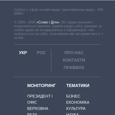
Cуб'єкт у сфері онлайн-медіа. Ідентифікатор медіа – R40-
05063
© 2009—2026
«Слово і Діло»
.
Всі права захищені і
охороняються законом. Адміністрація сайту залишає за
собою право не погоджуватися з інформацією, яка
публікується на сайті, власниками або авторами якої є треті
особи.
УКР
РОС
ПРО НАС
КОНТАКТИ
ПРАВИЛА
МОНІТОРИНГ
ТЕМАТИКИ
ПРЕЗИДЕНТ І
БІЗНЕС
ОФІС
ЕКОНОМІКА
ВЕРХОВНА
КУЛЬТУРА
РАДА
НАУКА