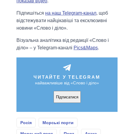
показав відео
.
Підпишіться
на наш Telegram-канал
, щоб
відстежувати найцікавіші та ексклюзивні
новини «Слово і діло».
Візуальна аналітика від редакції «Слово і
діло» – у Telegram-каналі
Pics&Maps
.
ЧИТАЙТЕ У TELEGRAM
найважливіше від «Слово і діло»
Підписатися
Росія
Морські порти
Морський порт
Порт
Атака