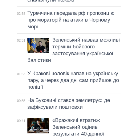
Туреччина передала рф пропозицію
02:58
про мораторій на атаки в Чорному
морі
Зеленський назвав можливі
02:31
терміни бойового
застосування української
балістики
У Кракові чоловік напав на українську
01:53
пару, а через два дні сам прийшов до
поліції
На Буковині стався землетрус: де
00:55
зафіксували поштовхи
«Вражаючі втрати»:
00:41
Зеленський оцінив
результати 40-денної