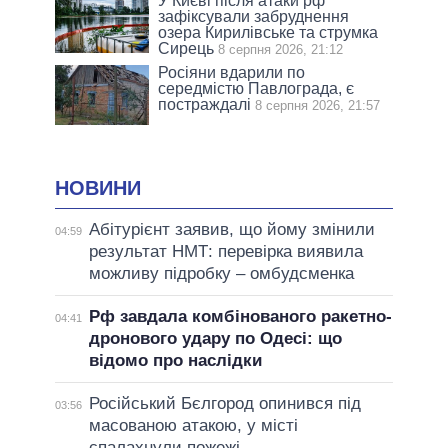
У Києві після атаки рф
зафіксували забруднення
озера Кирилівське та струмка
Сирець
8 серпня 2026, 21:12
Росіяни вдарили по
середмістю Павлограда, є
постраждалі
8 серпня 2026, 21:57
НОВИНИ
Абітурієнт заявив, що йому змінили
04:59
результат НМТ: перевірка виявила
можливу підробку – омбудсменка
Рф завдала комбінованого ракетно-
04:41
дронового удару по Одесі: що
відомо про наслідки
Російський Бєлгород опинився під
03:56
масованою атакою, у місті
спалахнули пожежі