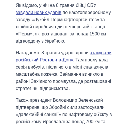
Як відомо, у ніч на 8 травня бійці СБУ
завдали нових ударів
по нафтопереробному
заводу «Лукойл-Пермнафтооргсинтез» та
лінійній виробничо-диспетчерській станції
«Перм», які розташовані за понад 1500 км
від кордону з Україною.
Нагадаємо, 8 травня ударні дрони
атакували
російський Ростов-на-Дону
. Там пролунала
серія вибухів, після чого в місті спалахнула
масштабна пожежа. Займання виникло в
районі Західного промвузла, де розташовані
стратегічні підприємства.
Також президент Володимир Зеленський
підтвердив, що Збройні сили застосували
«далекобійні санкції» по нафтовому об'єкту в
російському Ярославлі за понад 700 км та