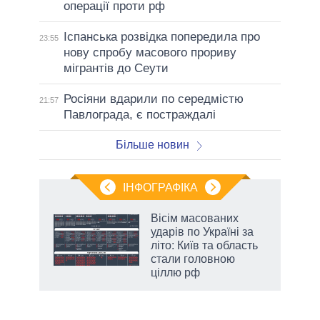
операції проти рф
Іспанська розвідка попередила про
23:55
нову спробу масового прориву
мігрантів до Сеути
Росіяни вдарили по середмістю
21:57
Павлограда, є постраждалі
Більше новин
ІНФОГРАФІКА
Вісім масованих
ть
ударів по Україні за
літо: Київ та область
стали головною
ціллю рф