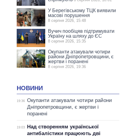
У Берегівському ТЦК виявили
масові порушення
8 серпня 2026, 15:48
Вучич пообіцяв підтримувати
Україну на шляху до ЄС
8 серпня 2026, 15:35
Окупанти атакували чотири
райони Дніпропетровщини, є
жертви і поранені
8 серпня 2026, 19:36
НОВИНИ
Окупанти атакували чотири райони
19:36
Дніпропетровщини, є жертви і
поранені
Над створенням української
19:03
антибалістики працюють дві