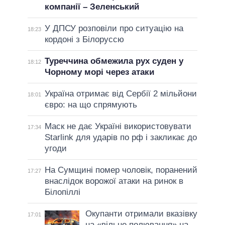
компанії – Зеленський
У ДПСУ розповіли про ситуацію на
18:23
кордоні з Білоруссю
Туреччина обмежила рух суден у
18:12
Чорному морі через атаки
Україна отримає від Сербії 2 мільйони
18:01
євро: на що спрямують
Маск не дає Україні використовувати
17:34
Starlink для ударів по рф і закликає до
угоди
На Сумщині помер чоловік, поранений
17:27
внаслідок ворожої атаки на ринок в
Білопіллі
Окупанти отримали вказівку
17:01
на «вільне полювання» на