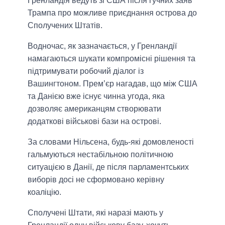
Гренландія ведуть зі США після гучних заяв
Трампа про можливе приєднання острова до
Сполучених Штатів.
Водночас, як зазначається, у Гренландії
намагаються шукати компромісні рішення та
підтримувати робочий діалог із
Вашингтоном. Прем’єр нагадав, що між США
та Данією вже існує чинна угода, яка
дозволяє американцям створювати
додаткові військові бази на острові.
За словами Нільсена, будь-які домовленості
гальмуються нестабільною політичною
ситуацією в Данії, де після парламентських
виборів досі не сформовано керівну
коаліцію.
Сполучені Штати, які наразі мають у