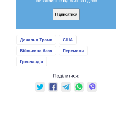
найважливіше від «Слово і діло»
Підписатися
Дональд Трамп
США
Військова база
Перемови
Гренландія
Поділитися: