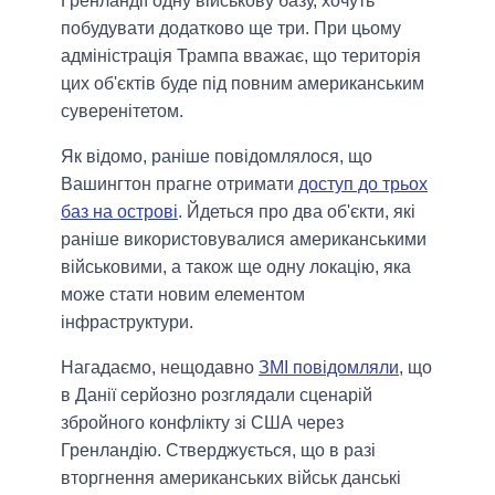
Гренландії одну військову базу, хочуть
побудувати додатково ще три. При цьому
адміністрація Трампа вважає, що територія
цих об'єктів буде під повним американським
суверенітетом.
Як відомо, раніше повідомлялося, що
Вашингтон прагне отримати
доступ до трьох
баз на острові
. Йдеться про два об'єкти, які
раніше використовувалися американськими
військовими, а також ще одну локацію, яка
може стати новим елементом
інфраструктури.
Нагадаємо, нещодавно
ЗМІ повідомляли
, що
в Данії серйозно розглядали сценарій
збройного конфлікту зі США через
Гренландію. Стверджується, що в разі
вторгнення американських військ данські