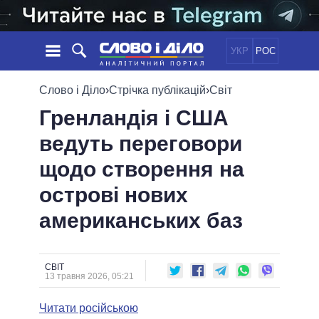
УКР
РОС
НОВИНИ
Слово і Діло
›
Стрічка публікацій
›
Світ
Гренландія і США
ОБIЦЯНКИ
СТРІЧКА
ПОЛІТИКА
ведуть переговори
ПОДІЇ
ЕКОНОМІКА
ПОЛIТИКИ
щодо створення на
СТАТТІ
СУСПІЛЬСТВО
ІНФОГРАФІКА
ДУМКИ
СВІТ
УСІ ПОЛІТИКИ
острові нових
ОГЛЯДИ
ПРЕЗИДЕНТ І ОФІС
американських баз
ВІДЕО
ДАЙДЖЕСТИ
ВЕРХОВНА РАДА
ПІДТРИМАТИ
КАБІНЕТ МІНІСТРІВ
ГОЛОВИ ОБЛАДМІНІСТРАЦІЙ
СВІТ
ПОРІВНЯННЯ ПОЛІТИКІВ
13 травня 2026, 05:21
МЕРИ МІСТ
Читати російською
ВСІ ПЕРСОНИ