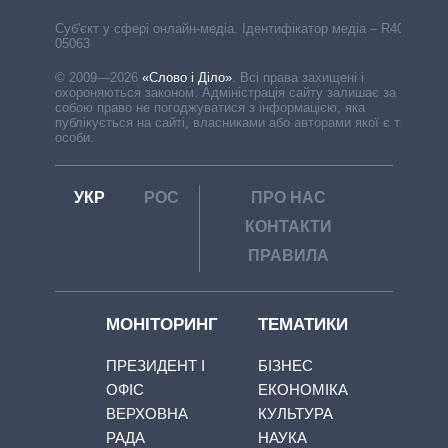
Cуб'єкт у сфері онлайн-медіа. Ідентифікатор медіа – R40-
05063
© 2009—2026
«Слово і Діло»
.
Всі права захищені і
охороняються законом. Адміністрація сайту залишає за
собою право не погоджуватися з інформацією, яка
публікується на сайті, власниками або авторами якої є треті
особи.
УКР
РОС
ПРО НАС
КОНТАКТИ
ПРАВИЛА
МОНІТОРИНГ
ТЕМАТИКИ
ПРЕЗИДЕНТ І
БІЗНЕС
ОФІС
ЕКОНОМІКА
ВЕРХОВНА
КУЛЬТУРА
РАДА
НАУКА