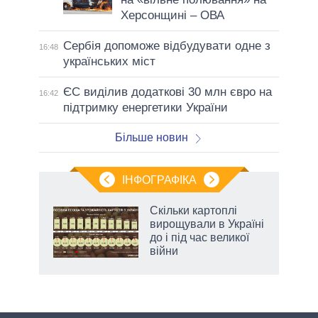
Херсонщині – ОВА
Сербія допоможе відбудувати одне з
16:48
українських міст
ЄС виділив додаткові 30 млн євро на
16:42
підтримку енергетики України
Більше новин
ІНФОГРАФІКА
Скільки картоплі
ть
вирощували в Україні
до і під час великої
війни