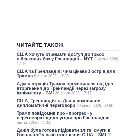
ЧИТАЙТЕ ТАКОЖ
США хочуть отримати доступ до трьох
військових баз у Гренландії – NYT
2 квітня 2026,
17:16
США та Гренландія: чим цікавий острів для
Трампа
8 січня 2026, 13:36
Адміністрація Трампа відмовилася від ідеї
вторгнення до Гренландії через загрозу
імпічменту – ЗМІ
26 січня 2026, 17:17
США, Гренландія та Данія розпочали
дипломатичні переговори
29 січня 2026, 09:58
Трамп повідомив про «прогрес» у
переговорах щодо угоди про Гренландію
1
лютого 2026, 11:50
Данія була готова підірвати злітні смуги в
Гренландії у разі вторгнення США – ЗМІ
20