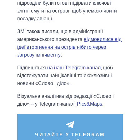
підрозділи були готові підірвати ключові
злітні смуги на острові, щоб унеможливити
посадку авіації.
ЗМІ також писали, що в адміністрації
американського президента
відмовилися від
ідеї вторгнення на острів нібито через
загрозу імпічменту
.
Підпишіться
на наш Telegram-канал
, щоб
відстежувати найцікавіші та ексклюзивні
новини «Слово і діло».
Візуальна аналітика від редакції «Слово і
діло» – у Telegram-каналі
Pics&Maps
.
ЧИТАЙТЕ У TELEGRAM